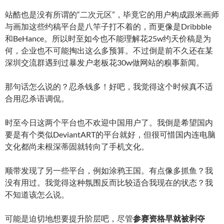
站酷也是没有所谓的“二次元区”，毕竟它的用户构成跟米画师
与画加这些约稿平台是八竿子打不着的，而更像是Dribbble
和BeHance。所以时至如今也不能理解花25w约天价稿是为
何，企业也不可能掏出这么多预算。不过倒是前不久还在某
深圳交流群遇到过暴发户老板花30w做网站的糗事新闻。
那句话怎么说的？忍杀钱多！好吧，我觉得这个时候真不适
合用忍杀语调侃。
时至今日这两个平台也不欢迎中国用户了。我倒是希望国内
要是有个类似DeviantART的平台就好，但很可惜国内连电脑
文化都尚未根深蒂固就转向了手机文化。
顺带发现了另一些平台，例如涂鸦王国。有点像多抓鱼？我
没有用过。我觉得这种氛围反而比较适合我现在的状态？我
不知道该怎么说。
可能是迫切地想要提升阶层吧，尽管
参赛资格早就被剥夺