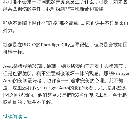
我可能不会第一时间想起来究竟发生了什么，可是，如果遇
到某些创伤的事件，我却感到非常地痛苦和警惕。
那绝不是嘴上说什么“霸凌”那么简单……它也许并不只是来自
外力。
就像是在BIG-O的Paradigm City追寻记忆，但总是会被轮回
推翻一样。
Aero是模糊的玻璃，玻璃、钢琴烤漆的工艺看上去很漂亮，
但是也很脆弱。稍不注意就会破坏一体的观感。那些Frutiger
Aero的美学爱好者，也许有一种追求完美的心理。我不知
道，这里还有多少Frutiger Aero的爱好读者，尤其是那些从
IM之间观阅的。他们甚至只是把RSS当作爬取工具，至于爬
取的目的，我并不了解。
记忆的伤痕与惧怕的心
继续阅读
→