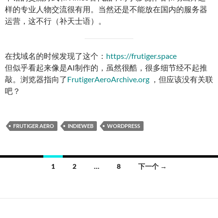
样的专业人物交流很有用。当然还是不能放在国内的服务器
运营，这不行（补天士语）。
在找域名的时候发现了这个：
https://frutiger.space
但似乎看起来像是AI制作的，虽然很酷，很多细节经不起推
敲。浏览器指向了
FrutigerAeroArchive.org
，但应该没有关联
吧？
FRUTIGER AERO
INDIEWEB
WORDPRESS
文
1
2
…
8
下一个 →
章
导
航