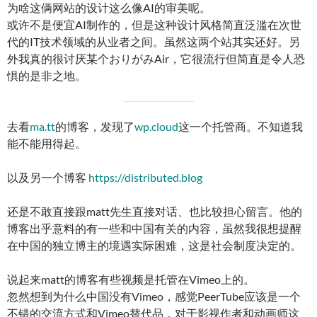
为啥这俩网站的设计这么像AI的审美呢。
或许不是便宜AI制作的，但是这种设计风格简直泛滥在次世
代的IT技术领域的从业者之间。虽然这两个站其实还好。另
外我真的很讨厌某个おりがみAir，它很流行但简直是令人恐
惧的是非之地。
去看
ma.tt
的博客，发现了
wp.cloud
这一个托管商。不知道我
能不能用得起。
以及另一个博客
https://distributed.blog
还是不敢直接跟matt先生直接对话、也比较担心留言。他的
博客出乎意料的有一些和中国有关的内容，虽然我很想提醒
在中国的独立博主的境遇实际困难，这是社会制度决定的。
说起来matt的博客有些视频是托管在Vimeo上的。
忽然想到为什么中国没有Vimeo，感觉PeerTube应该是一个
不错的交流方式和Vimeo替代品，对于影视作者和动画师这