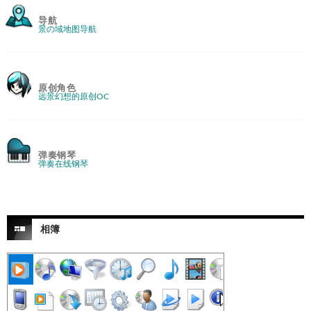
导航
景の域地图导航
原创角色
远景幻想的原创OC
弹奏钢琴
弹奏在线钢琴
相簿