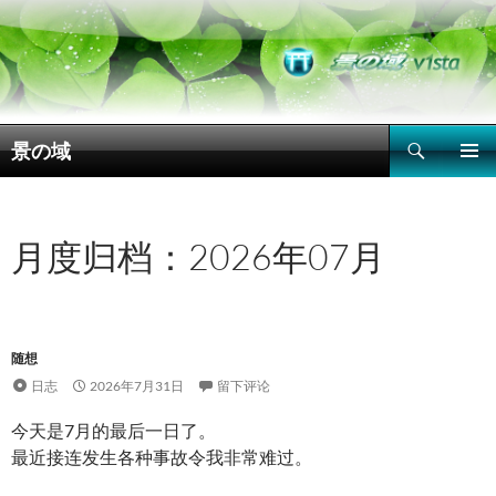
搜
景の域
索
跳
主菜单
至
正
文
月度归档：2026年07月
随想
日志
2026年7月31日
留下评论
今天是7月的最后一日了。
最近接连发生各种事故令我非常难过。