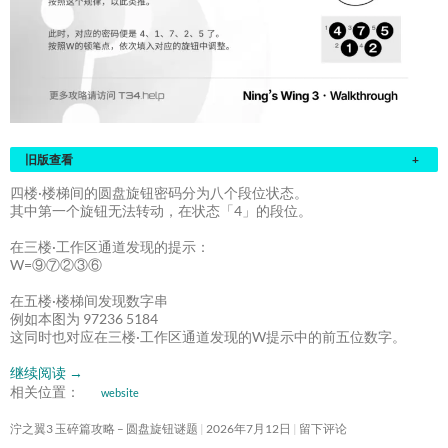
旧版查看
+
四楼·楼梯间的圆盘旋钮密码分为八个段位状态。
其中第一个旋钮无法转动，在状态「4」的段位。
在三楼·工作区通道发现的提示：
W=⑨⑦②③⑥
在五楼·楼梯间发现数字串
例如本图为 97236 5184
这同时也对应在三楼·工作区通道发现的W提示中的前五位数字。
继续阅读
→
相关位置：
website
泞之翼3 玉碎篇攻略 – 圆盘旋钮谜题
2026年7月12日
留下评论