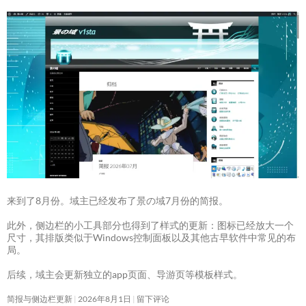
来到了8月份。域主已经发布了景の域7月份的简报。
此外，侧边栏的小工具部分也得到了样式的更新：图标已经放大一个
尺寸，其排版类似于Windows控制面板以及其他古早软件中常见的布
局。
后续，域主会更新独立的app页面、导游页等模板样式。
简报与侧边栏更新
2026年8月1日
留下评论