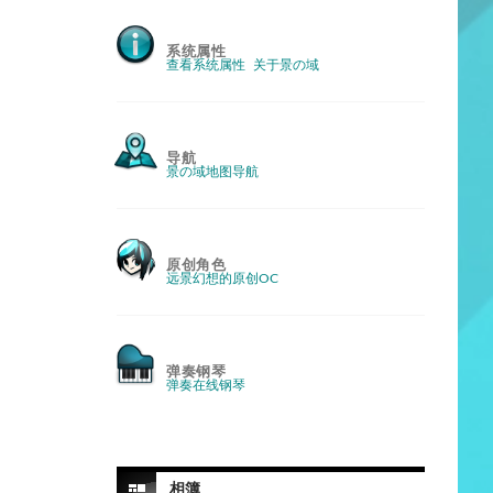
系统属性
查看系统属性
关于景の域
导航
景の域地图导航
原创角色
远景幻想的原创OC
弹奏钢琴
弹奏在线钢琴
相簿