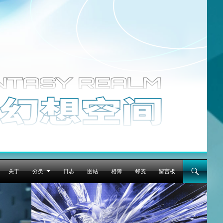
跳至正文
关于
分类
日志
图帖
相簿
邻笺
留言板