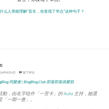
什么人类能理解”盲生，你发现了华点”这种句子？
生，你发现了华点。
忆
026年8月6日
留下评论
ogBlog 同樂會 | BlogBlog.Club 部落部落俱樂部
.
活動，由名字唸作「一苦卡」的
ikuka
主持，她選
是「一期一會」。