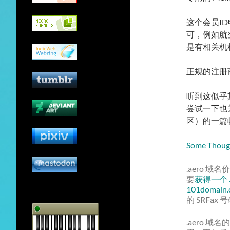
这个会员I
可，例如航
是有相关机构
正规的注册
听到这似乎
尝试一下也并
区）的一篇
Some Thoug
.aero 
要
获得一个 .a
101domain
的 SRFa
.aero 