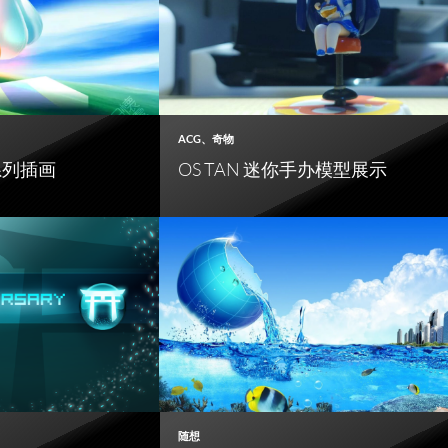
ACG
、
奇物
 系列插画
OS TAN 迷你手办模型展示
随想