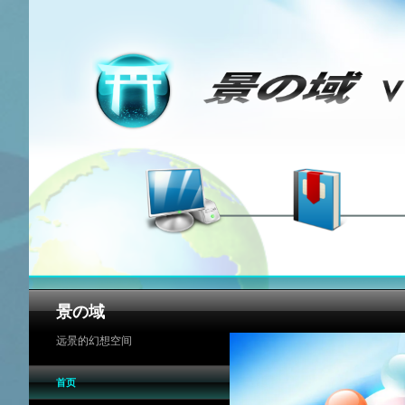
搜
景の域
索
远景的幻想空间
首页