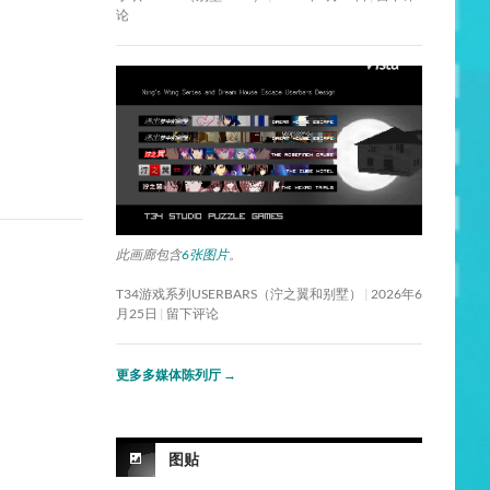
论
此画廊包含
6张图片
。
T34游戏系列USERBARS（泞之翼和别墅）
2026年6
月25日
留下评论
更多多媒体陈列厅
→
图贴