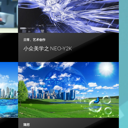
日常
、
艺术创作
小众美学之 NEO-Y2K
随想