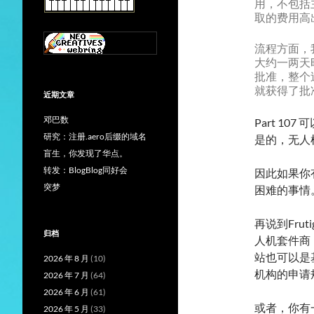
用，不包括
取的费用高
流程方面，我上
大约一两天
批准，整个
就获得了批
近期文章
邓巴数
Part 10
研究：注册.aero后缀的域名
是的，无人
盲生，你发现了华点。
转发：BlogBlog同好会
因此如果你
突梦
困难的事情
再说到Frut
归档
人机套件商，
站也可以是基
2026 年 8 月
(10)
机构的申请
2026 年 7 月
(64)
2026 年 6 月
(61)
或者，你有一
2026 年 5 月
(33)