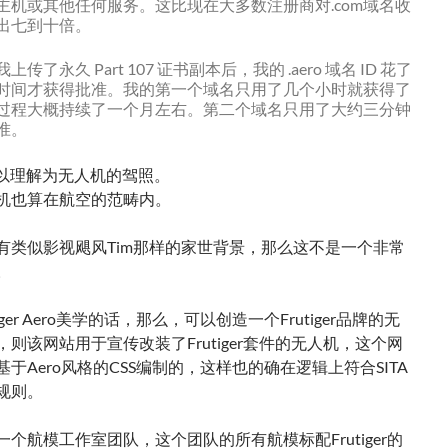
主机或其他任何服务。这比现在大多数注册商对.com域名收
出七到十倍。
传了永久 Part 107 证书副本后，我的 .aero 域名 ID 花了
时间才获得批准。我的第一个域名只用了几个小时就获得了
过程大概持续了一个月左右。第二个域名只用了大约三分钟
准。
7 可以理解为无人机的驾照。
机也算在航空的范畴内。
有类似影视飓风Tim那样的家世背景，那么这不是一个非常
。
iger Aero美学的话，那么，可以创造一个Frutiger品牌的无
则该网站用于宣传改装了Frutiger套件的无人机，这个网
于Aero风格的CSS编制的，这样也的确在逻辑上符合SITA
规则。
个航模工作室团队，这个团队的所有航模标配Frutiger的