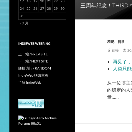
17
18
19
20
21
22
23
三周年纪念！THIRD A
24
25
26
27
28
29
30
31
« 7 月
发现
、
日常
INDIEWEB WEBRING
链接
2
上一站 / PREV SITE
再见了，
下一站 / NEXT SITE
人类只能
随机访问 / RANDOM
IndieWeb 联盟主页
从一位博主
了解 IndieWeb
的稳定的人
量……