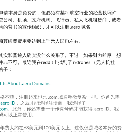
D申请本身是免费的，但必须有某种航空行业的经营执照许
空公司、机场、政府机构、飞行员、私人飞机租赁商，或者
的背书的宣传组织，才可以注册 .aero 域名。
商其续费费用要达到上千元人民币左右。
其实和普通人确实没什么关系了。不过，如果财力雄厚，想
非不可。最近我在reddit上找到了 r/drones （无人机社
帖子：
hts About .aero Domains
域名价格不菲，注册起来也比 .com 域名稍微复杂一些。你首先需
ero ID
，之后才能选择注册商。我选择了
.com
。此外，你还需要一个传真号码才能获得 .aero ID。我
x 号码可以正常使用。
域名的年费大约在68美元到100美元以上。这仅仅是域名本身的费