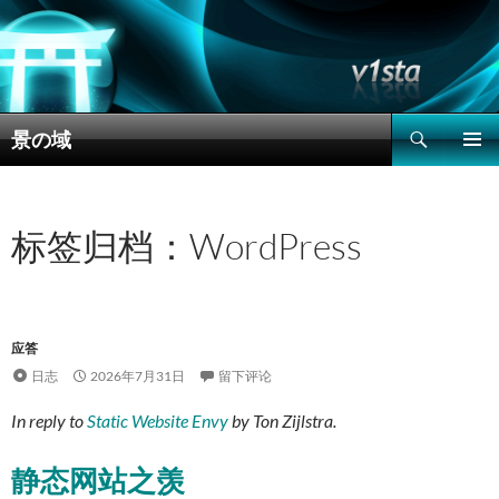
搜
景の域
索
跳
主菜单
至
正
文
标签归档：WordPress
应答
日志
2026年7月31日
留下评论
In reply to
Static Website Envy
by
Ton Zijlstra
.
静态网站之羡