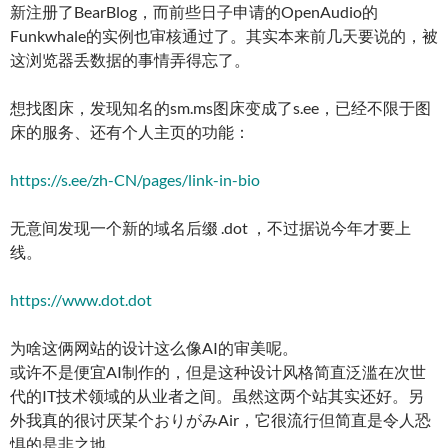
新注册了BearBlog，而前些日子申请的OpenAudio的
Funkwhale的实例也审核通过了。其实本来前几天要说的，被
这浏览器丢数据的事情弄得忘了。
想找图床，发现知名的sm.ms图床变成了s.ee，已经不限于图
床的服务、还有个人主页的功能：
https://s.ee/zh-CN/pages/link-in-bio
无意间发现一个新的域名后缀 .dot ，不过据说今年才要上
线。
https://www.dot.dot
为啥这俩网站的设计这么像AI的审美呢。
或许不是便宜AI制作的，但是这种设计风格简直泛滥在次世
代的IT技术领域的从业者之间。虽然这两个站其实还好。另
外我真的很讨厌某个おりがみAir，它很流行但简直是令人恐
惧的是非之地。