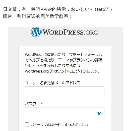
日文版，有一种听PPAP的错觉，おいしい~（teto语）
顺带一则琪露诺的完美数学教室：