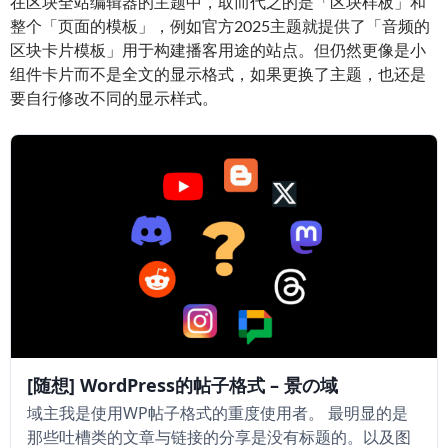
在区块全站编辑器的主题中，取而代之的是「区块样板」和
整个「页面的模板」，例如官方2025主题就提供了「音频的
区块卡片模板」用于构建播客用途的站点。但仍然更像是小
组件卡片而不是全文的显示格式，如果更换了主题，也还是
要自行修改不同的显示样式。
[随想] WordPress的帖子格式 – 景の域
域主我是使用WP帖子格式的重度使用者。 最明显的是
那些吐槽类的文章与链接的分享是没有标题的。以及图