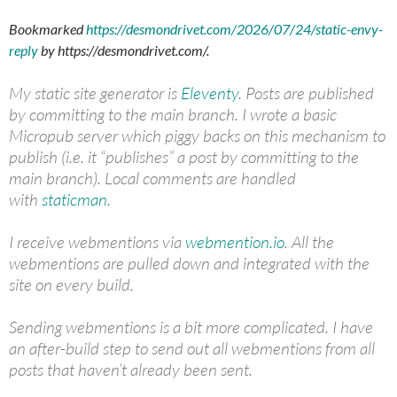
Bookmarked
https://desmondrivet.com/2026/07/24/static-envy-
reply
by
https://desmondrivet.com/
.
My static site generator is
Eleventy
. Posts are published
by committing to the main branch. I wrote a basic
Micropub server which piggy backs on this mechanism to
publish (i.e. it “publishes” a post by committing to the
main branch). Local comments are handled
with
staticman
.
I receive webmentions via
webmention.io
. All the
webmentions are pulled down and integrated with the
site on every build.
Sending webmentions is a bit more complicated. I have
an after-build step to send out all webmentions from all
posts that haven’t already been sent.