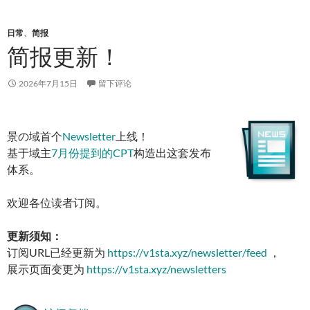
日常
、
简报
简报更新！
2026年7月15日
留下评论
景の域首个
Newsletter
上线！
基于域主
7月份提到的CPT
构造出这套发布
体系。
欢迎各位读者订阅。
更新须知：
订阅URL已经更新为
https://v1sta.xyz/newsletter/feed
，
展示页面变更为
https://v1sta.xyz/newsletters