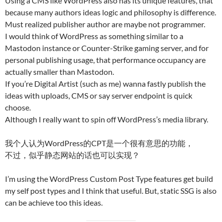
Using a CMS like WordPress also has its unique features, that
because many authors ideas logic and philosophy is difference.
Must realized publisher author are maybe not programmer.
I would think of WordPress as something similar to a
Mastodon instance or Counter-Strike gaming server, and for
personal publishing usage, that performance occupancy are
actually smaller than Mastodon.
If you’re Digital Artist (such as me) wanna fastly publish the
ideas with uploads, CMS or say server endpoint is quick
choose.
Although I really want to spin off WordPress’s media library.
我个人认为WordPress的CPT是一个很有意思的功能，
不过，似乎静态网站的话也可以实现？
I’m using the WordPress Custom Post Type features get build
my self post types and I think that useful. But, static SSG is also
can be achieve too this ideas.