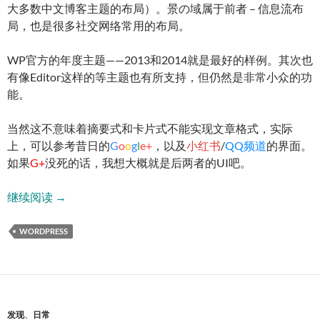
大多数中文博客主题的布局）。景の域属于前者 – 信息流布
局，也是很多社交网络常用的布局。
WP官方的年度主题——2013和2014就是最好的样例。其次也
有像Editor这样的等主题也有所支持，但仍然是非常小众的功
能。
当然这不意味着摘要式和卡片式不能实现文章格式，实际
上，可以参考昔日的
G
o
o
g
l
e+
，以及
小红书
/
QQ频道
的界面。
如果
G+
没死的话，我想大概就是后两者的UI吧。
[随想] WordPress的帖子格式
继续阅读
→
WORDPRESS
发现
、
日常