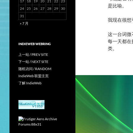
17
18
19
20
21
22
23
是比喻。
24
25
26
27
28
29
30
31
我现在很想
« 7 月
这一台词微
每一天都在
INDIEWEB WEBRING
类。
上一站 / PREV SITE
下一站 / NEXT SITE
随机访问 / RANDOM
IndieWeb 联盟主页
了解 IndieWeb