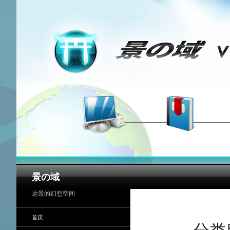
搜
景の域
索
远景的幻想空间
首页
分类