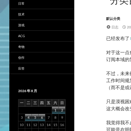
日常
技术
默认分类
游戏
日志
2
ACG
已经发布了
奇物
对于这一点
创作
订阅本域的
应答
不过，未来
工作时间规
（而不是或
2026 年 8 月
只是漠视困
一
二
三
四
五
六
日
这大概会改
1
2
3
4
5
6
7
8
9
我觉得我不
10
11
12
13
14
15
16
可能是在明