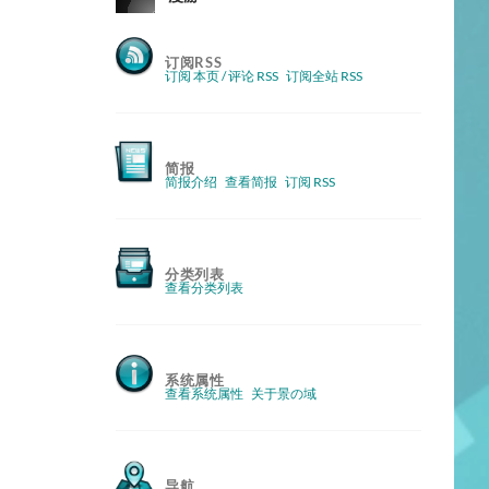
订阅RSS
订阅 本页 / 评论 RSS
订阅全站 RSS
简报
简报介绍
查看简报
订阅 RSS
分类列表
查看分类列表
系统属性
查看系统属性
关于景の域
导航