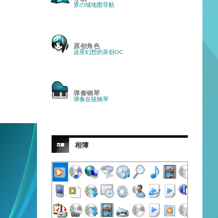
景の域地图导航
原创角色
远景幻想的原创OC
弹奏钢琴
弹奏在线钢琴
相簿