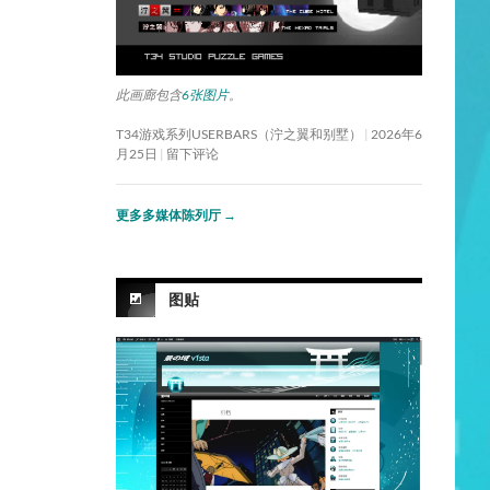
此画廊包含
6张图片
。
T34游戏系列USERBARS（泞之翼和别墅）
2026年6
月25日
留下评论
更多多媒体陈列厅
→
图贴