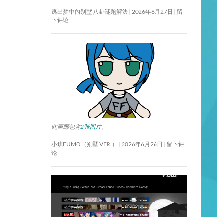
逃出梦中的别墅 八卦谜题解法
2026年6月27日
留
下评论
此画廊包含
2张图片
。
小琪FUMO（别墅 VER.）
2026年6月26日
留下评
论