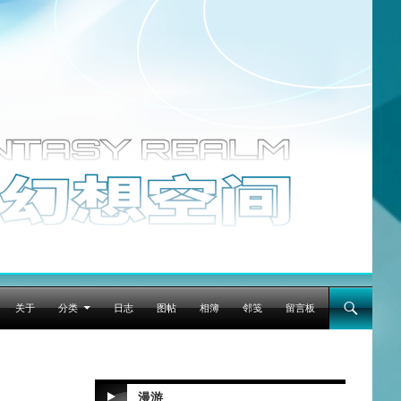
跳至正文
关于
分类
日志
图帖
相簿
邻笺
留言板
漫游