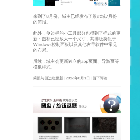
来到了8月份。域主已经发布了景の域7月份
的简报。
此外，侧边栏的小工具部分也得到了样式的更
新：图标已经放大一个尺寸，其排版类似于
Windows控制面板以及其他古早软件中常见
的布局。
后续，域主会更新独立的app页面、导游页等
模板样式。
简报与侧边栏更新
2026年8月1日
留下评论