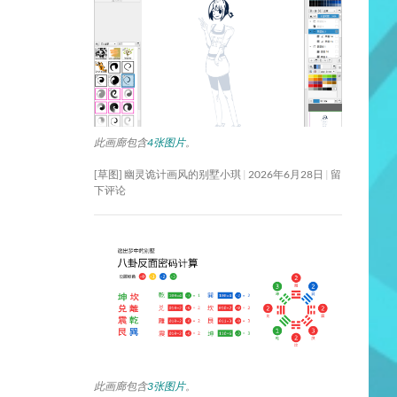
此画廊包含
4张图片
。
[草图] 幽灵诡计画风的别墅小琪
2026年6月28日
留
下评论
此画廊包含
3张图片
。