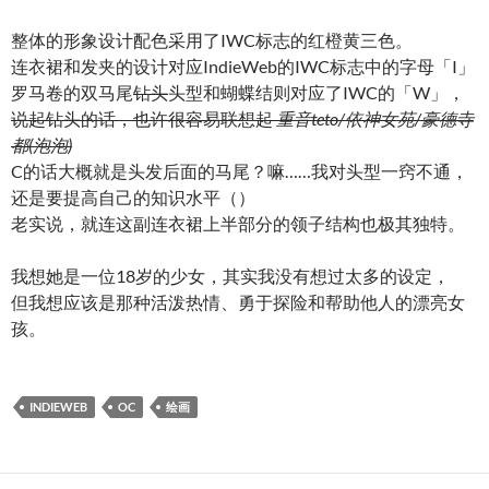
整体的形象设计配色采用了IWC标志的红橙黄三色。
连衣裙和发夹的设计对应IndieWeb的IWC标志中的字母「I」
罗马卷的双马尾
钻头
头型和蝴蝶结则对应了IWC的「W」，
说起钻头的话，也许很容易联想起
重音teto/依神女苑/豪德寺
都(泡泡)
C的话大概就是头发后面的马尾？嘛……我对头型一窍不通，
还是要提高自己的知识水平（）
老实说，就连这副连衣裙上半部分的领子结构也极其独特。
我想她是一位18岁的少女，其实我没有想过太多的设定，
但我想应该是那种活泼热情、勇于探险和帮助他人的漂亮女
孩。
INDIEWEB
OC
绘画