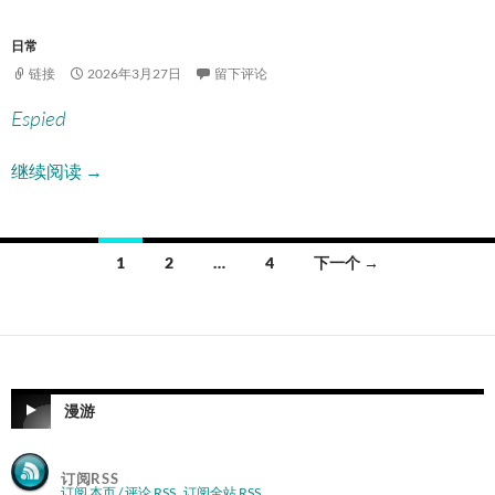
日常
链接
2026年3月27日
留下评论
Espied
2026-03 收藏
继续阅读
→
文
1
2
…
4
下一个 →
章
导
航
漫游
订阅RSS
订阅 本页 / 评论 RSS
订阅全站 RSS