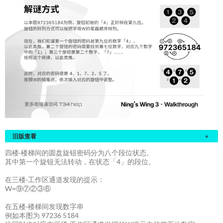
旧版查看
+
四楼·楼梯间的圆盘旋钮密码分为八个段位状态。
其中第一个旋钮无法转动，在状态「4」的段位。
在三楼·工作区通道发现的提示：
W=⑨⑦②③⑥
在五楼·楼梯间发现数字串
例如本图为 97236 5184