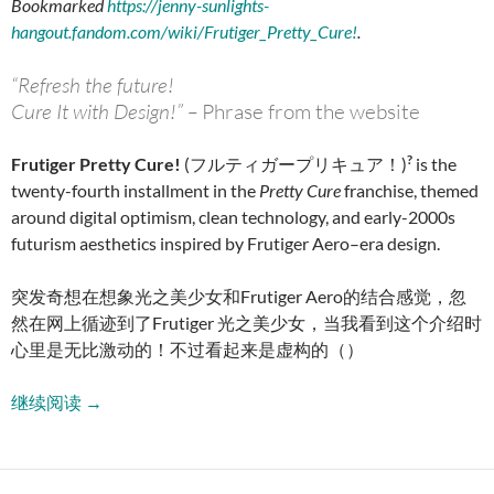
Bookmarked
https://jenny-sunlights-
hangout.fandom.com/wiki/Frutiger_Pretty_Cure!
.
“Refresh the future!
Cure It with Design!” –
Phrase from the website
?
Frutiger Pretty Cure!
(フルティガープリキュア！)
is the
twenty-fourth installment in the
Pretty Cure
franchise, themed
around digital optimism, clean technology, and early-2000s
futurism aesthetics inspired by Frutiger Aero–era design.
突发奇想在想象光之美少女和Frutiger Aero的结合感觉，忽
然在网上循迹到了Frutiger 光之美少女，当我看到这个介绍时
心里是无比激动的！不过看起来是虚构的（）
Frutiger 光之美少女
继续阅读
→