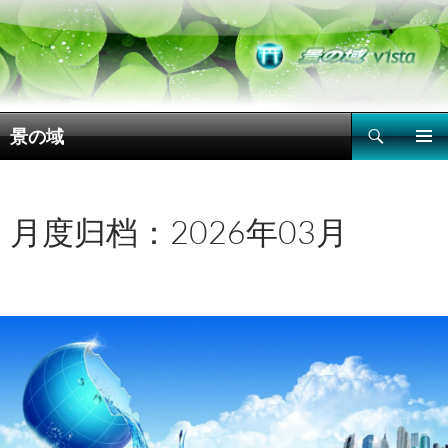
搜
景の域
索
跳
主菜单
至
正
文
月度归档：2026年03月