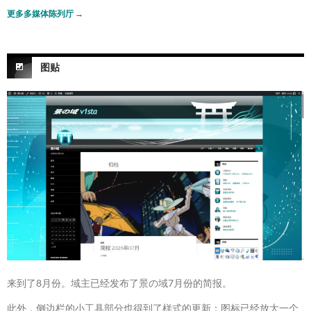
更多多媒体陈列厅
→
图贴
来到了8月份。域主已经发布了景の域7月份的简报。
此外，侧边栏的小工具部分也得到了样式的更新：图标已经放大一个