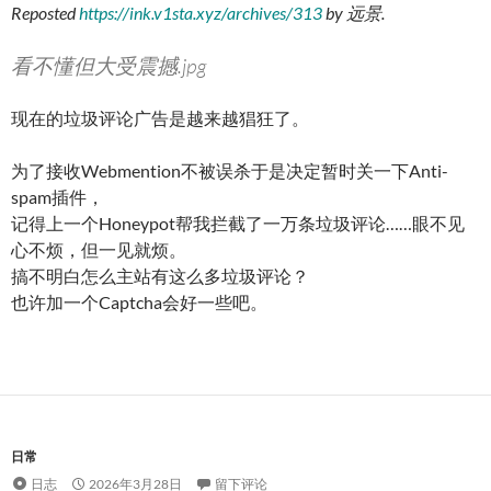
Reposted
https://ink.v1sta.xyz/archives/313
by
远景
.
看不懂但大受震撼.jpg
现在的垃圾评论广告是越来越猖狂了。
为了接收Webmention不被误杀于是决定暂时关一下Anti-
spam插件，
记得上一个Honeypot帮我拦截了一万条垃圾评论……眼不见
心不烦，但一见就烦。
搞不明白怎么主站有这么多垃圾评论？
也许加一个Captcha会好一些吧。
日常
日志
2026年3月28日
留下评论