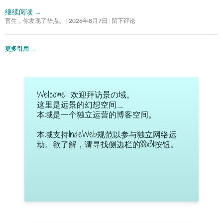
继续阅读
→
盲生，你发现了华点。
2026年8月7日
留下评论
更多引用
→
Welcome! 欢迎拜访景の域。
这里是远景的幻想空间……
本域是一个独立运营的博客空间。
本域支持IndieWeb规范以参与独立网络运
动。欲了解，请寻找侧边栏的88x31按钮。