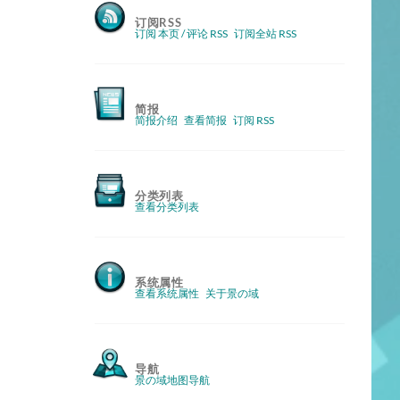
订阅RSS
订阅 本页 / 评论 RSS
订阅全站 RSS
简报
简报介绍
查看简报
订阅 RSS
分类列表
查看分类列表
系统属性
查看系统属性
关于景の域
导航
景の域地图导航