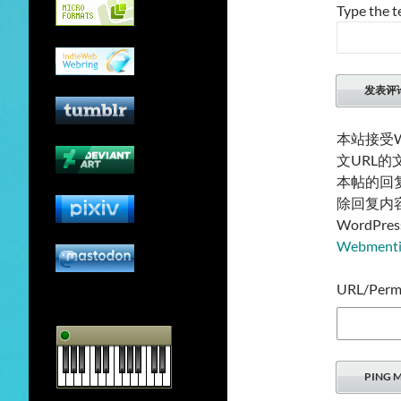
Type the t
本站接受W
文URL
本帖的回
除回复内
WordP
Webmen
URL/Permal