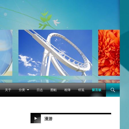
跳至正文
关于
分类
日志
图帖
相簿
邻笺
留言板
漫游