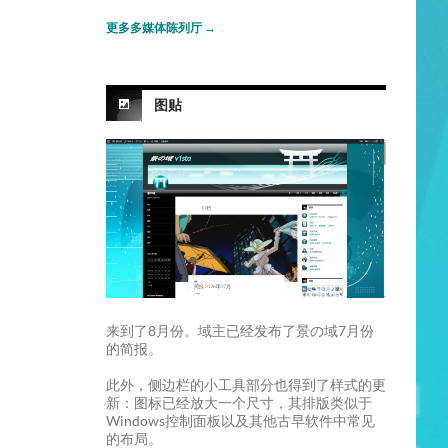
更多多媒体陈列厅
→
图贴
来到了8月份。域主已经发布了景の域7月份
的简报。
此外，侧边栏的小工具部分也得到了样式的更
新：图标已经放大一个尺寸，其排版类似于
Windows控制面板以及其他古早软件中常见
的布局。