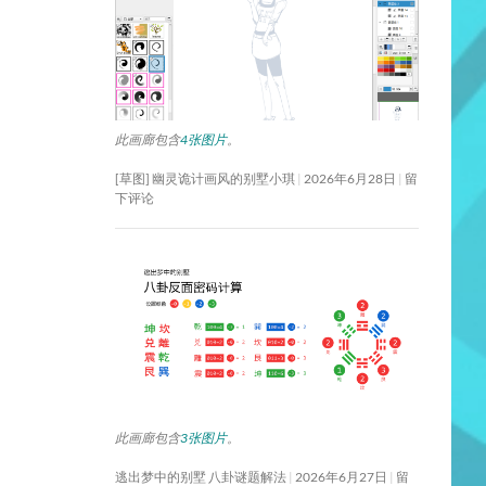
此画廊包含
4张图片
。
[草图] 幽灵诡计画风的别墅小琪
2026年6月28日
留
下评论
此画廊包含
3张图片
。
逃出梦中的别墅 八卦谜题解法
2026年6月27日
留