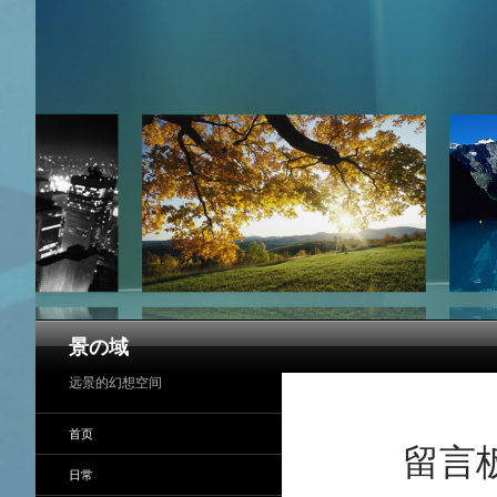
搜
景の域
索
远景的幻想空间
首页
留言
日常