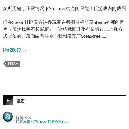
众所周知，正常情况下Steam云端空间只能上传游戏内的截图
但在Steam社区又有许多玩家在截图展柜分享Steam外部的图
片（虽然我买不起展柜），这些截图几乎都是通过非常规方
式上传的。后面由着好奇心我就发现了SteaScree……
Steam上传自定义截图工具：SteaScree
继续阅读
→
STEAM
漫游
订阅RSS
订阅 本页 / 评论 RSS
订阅全站 RSS