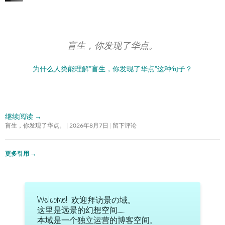
盲生，你发现了华点。
为什么人类能理解”盲生，你发现了华点”这种句子？
继续阅读
→
盲生，你发现了华点。
2026年8月7日
留下评论
更多引用
→
Welcome! 欢迎拜访景の域。
这里是远景的幻想空间……
本域是一个独立运营的博客空间。