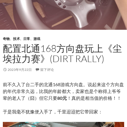
奇物
、
技术
、
日常
、
游戏
配置北通168方向盘玩上《尘
埃拉力赛》(DIRT RALLY)
2023年9月22日
留下评论
前不久入了台二手的北通168游戏方向盘。说起来这个方向盘
的年代非常久远，比我的年龄都大，卖家也是个称得上爷爷
辈的老人了（囧）但它只要
80元
！真的是相当值的价格！！
于是我毫不犹豫便入手了，千里迢迢把它带回家：