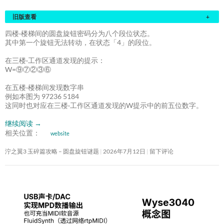
旧版查看
+
四楼·楼梯间的圆盘旋钮密码分为八个段位状态。
其中第一个旋钮无法转动，在状态「4」的段位。
在三楼·工作区通道发现的提示：
W=⑨⑦②③⑥
在五楼·楼梯间发现数字串
例如本图为 97236 5184
这同时也对应在三楼·工作区通道发现的W提示中的前五位数字。
继续阅读
→
相关位置：
website
泞之翼3 玉碎篇攻略 – 圆盘旋钮谜题
2026年7月12日
留下评论