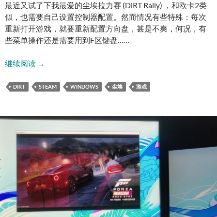
最近又试了下我最爱的尘埃拉力赛 (DiRT Rally) ，和欧卡2类
似，也需要自己设置控制器配置。然而情况有些特殊：每次
重新打开游戏，就要重新配置方向盘，甚是不爽，何况，有
些菜单操作还是需要用到F区键盘……
配置北通168方向盘玩上《尘埃拉力赛》(DiRT Rally)
继续阅读
→
DIRT
STEAM
WINDOWS
尘埃
游戏