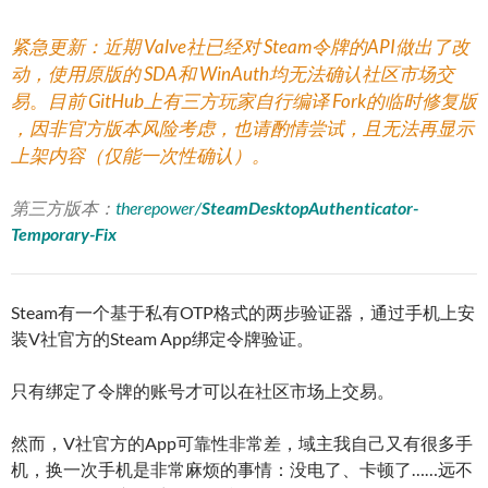
紧急更新：近期 Valve社已经对 Steam令牌的API做出了改
动，使用原版的 SDA和 WinAuth均无法确认社区市场交
易
。
目前 GitHub上有三方玩家自行编译 Fork的临时修复版
，因非官方版本风险考虑，也请酌情尝试，且无法再显示
上架内容（仅能一次性确认）。
第三方版本：
therepower/
SteamDesktopAuthenticator-
Temporary-Fix
Steam有一个基于私有OTP格式的两步验证器，通过手机上安
装V社官方的Steam App绑定令牌验证。
只有绑定了令牌的账号才可以在社区市场上交易。
然而，V社官方的App可靠性非常差，域主我自己又有很多手
机，换一次手机是非常麻烦的事情：没电了、卡顿了……远不