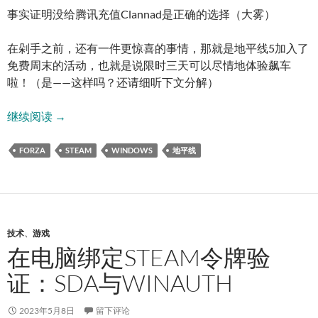
事实证明没给腾讯充值Clannad是正确的选择（大雾）
在剁手之前，还有一件更惊喜的事情，那就是地平线5加入了
免费周末的活动，也就是说限时三天可以尽情地体验飙车
啦！（是——这样吗？还请细听下文分解）
从地平线迁徙
继续阅读
→
FORZA
STEAM
WINDOWS
地平线
技术
、
游戏
在电脑绑定STEAM令牌验
证：SDA与WINAUTH
2023年5月8日
留下评论