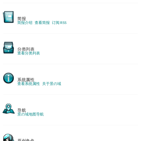
简报
简报介绍
查看简报
订阅 RSS
分类列表
查看分类列表
系统属性
查看系统属性
关于景の域
导航
景の域地图导航
原创角色