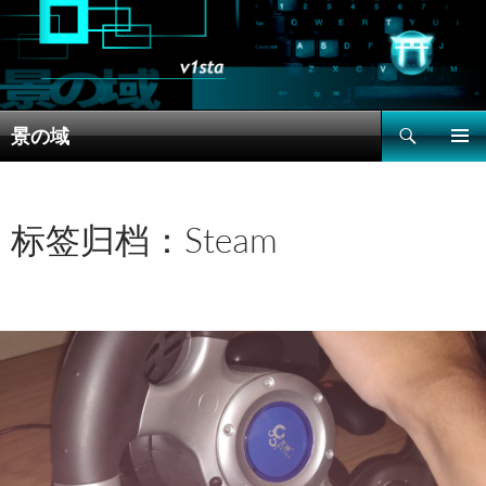
搜
景の域
索
跳
主菜单
至
正
文
标签归档：Steam