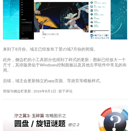
来到了8月份。域主已经发布了景の域7月份的简报。
此外，侧边栏的小工具部分也得到了样式的更新：图标已经放大一个
尺寸，其排版类似于Windows控制面板以及其他古早软件中常见的布
局。
后续，域主会更新独立的app页面、导游页等模板样式。
简报与侧边栏更新
2026年8月1日
留下评论