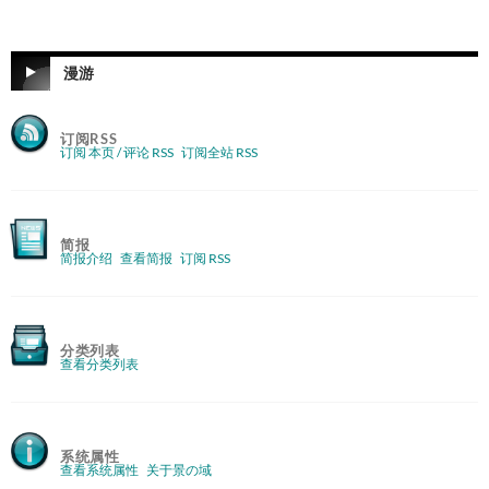
导
航
漫游
订阅RSS
订阅 本页 / 评论 RSS
订阅全站 RSS
简报
简报介绍
查看简报
订阅 RSS
分类列表
查看分类列表
系统属性
查看系统属性
关于景の域