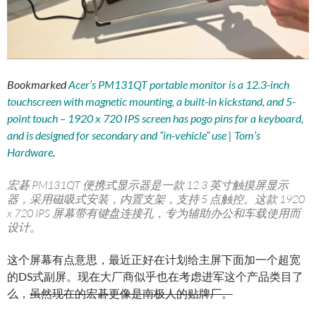
Bookmarked
Acer’s PM131QT portable monitor is a 12.3-inch
touchscreen with magnetic mounting, a built-in kickstand, and 5-
point touch – 1920 x 720 IPS screen has pogo pins for a keyboard,
and is designed for secondary and “in-vehicle” use | Tom’s
Hardware
.
宏碁 PM131QT 便携式显示器是一款 12.3 英寸触摸屏显示
器，采用磁吸式安装，内置支架，支持 5 点触控。这款 1920
x 720 IPS 屏幕带有键盘连接孔，专为辅助办公和车载使用而
设计。
这个屏幕有点意思，最近正好在计划给主屏下面加一个超宽
的DS式副屏。现在大厂商似乎也在考虑进军这个产品类目了
么，
虽然现在的宏碁更像是南极人的贴牌厂。