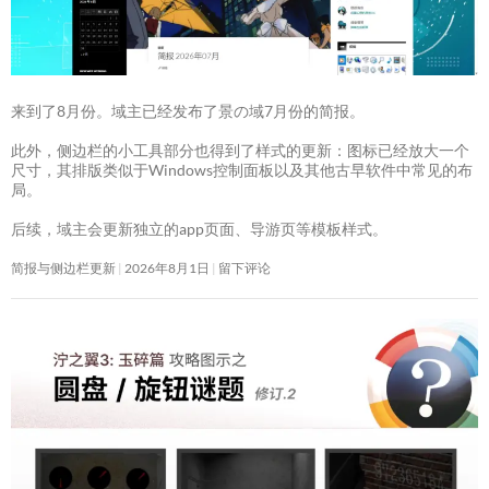
来到了8月份。域主已经发布了景の域7月份的简报。
此外，侧边栏的小工具部分也得到了样式的更新：图标已经放大一个
尺寸，其排版类似于Windows控制面板以及其他古早软件中常见的布
局。
后续，域主会更新独立的app页面、导游页等模板样式。
简报与侧边栏更新
2026年8月1日
留下评论