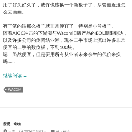
用了好久好久了，或许也该换一个新板子了，尽管最近没怎
么去画画。
有了笔的话那么板子就非常便宜了，特别是小号板子。
随着AIGC冲击的下岗潮与Wacom旧版产品的EOL期限到达，
以及许多公司的倒闭结业潮，现在二手市场上流出许多非常
便宜的二手的数位板，不到100块。
嗯，虽然便宜，但是要用所有从业者未来余生的代价来换
吗……
破天荒的影拓5/Pro杂谈
继续阅读
→
WACOM
发现
、
奇物
日志
2026年8月2日
留下评论