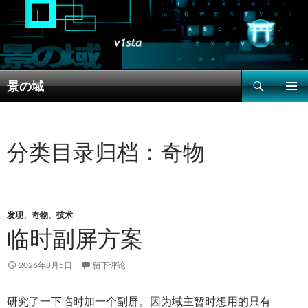
搜
景の域
索
跳
主菜单
至
正
文
分类目录归档：奇物
发现
、
奇物
、
技术
临时副屏方案
2026年8月5日
留下评论
研究了一下临时加一个副屏。因为域主暂时想用的只有