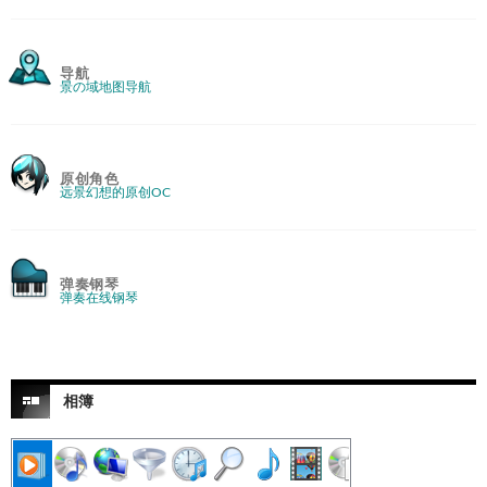
导航
景の域地图导航
原创角色
远景幻想的原创OC
弹奏钢琴
弹奏在线钢琴
相簿