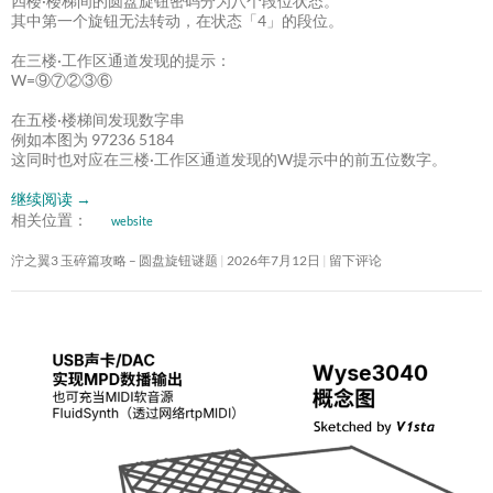
四楼·楼梯间的圆盘旋钮密码分为八个段位状态。
其中第一个旋钮无法转动，在状态「4」的段位。
在三楼·工作区通道发现的提示：
W=⑨⑦②③⑥
在五楼·楼梯间发现数字串
例如本图为 97236 5184
这同时也对应在三楼·工作区通道发现的W提示中的前五位数字。
继续阅读
→
相关位置：
website
泞之翼3 玉碎篇攻略 – 圆盘旋钮谜题
2026年7月12日
留下评论