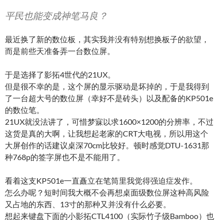
平民也能变成神笔马良？
最近换了新的数位板，其实我并没有特别想换板子的欲望，
而是前些天准备弄一台数位屏。
于是选择了影拓4世代的21UX。
但是很不幸的是，这个屏的显示驱动是坏掉的，于是我得到
了一台超大号的数位屏（幸好不是砖头）以及配备的KP501e
的数位笔。
21UX就没法讲了，可惜梦寐以求1600×1200的分辨率，不过
这货是真的大啊，让我想起老家的CRT大电视，所以用这个
大屏创作的话建议桌深70cm比较好。顿时感觉DTU-1631那
种768p的签字屏也不是不能用了。
看着这支KP501e一直矗立在笔筒里我觉得强迫症发作。
怎么办呢？短时间我大概不会再想桌面级数位屏这种高风险
又占地的东西、13寸的那种又并没有什么必要。
想起来键盘下面的小影拓CTL4100（实际竹子级Bamboo）也