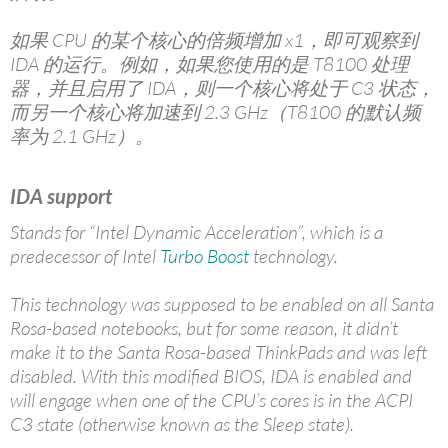
如果 CPU 的某个核心的倍频增加 x1，即可观察到
IDA 的运行。例如，如果您使用的是 T8100 处理
器，并且启用了 IDA，则一个核心将处于 C3 状态，
而另一个核心将加速到 2.3 GHz（T8100 的默认频
率为 2.1 GHz）。
IDA support
Stands for “Intel Dynamic Acceleration”, which is a
predecessor of Intel
Turbo Boost
technology.
This technology was supposed to be enabled on all Santa
Rosa-based notebooks, but for some reason, it didn’t
make it to the Santa Rosa-based ThinkPads and was left
disabled. With this modified BIOS, IDA is enabled and
will engage when one of the CPU’s cores is in the ACPI
C3 state (otherwise known as the Sleep state).