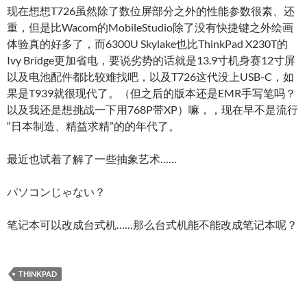
现在想想T726虽然除了数位屏部分之外的性能参数很素、还
重，但是比Wacom的MobileStudio除了没有快捷键之外绘画
体验真的好多了，而6300U Skylake也比ThinkPad X230T的
Ivy Bridge更加省电，要说劣势的话就是13.9寸机身赛12寸屏
以及电池配件都比较难找吧，以及T726这代没上USB-C，如
果是T939就很现代了。（但之后的版本还是EMR手写笔吗？
以及我还是想挑战一下用768P带XP）嘛，，现在早不是流行
“日本制造、精益求精”的的年代了。
最近也试着了解了一些抽象艺术……
パソコンじゃない？
笔记本可以改成台式机……那么台式机能不能改成笔记本呢？
THINKPAD