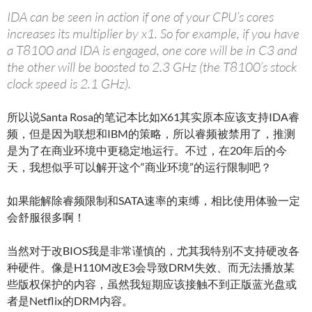
IDA can be seen in action if one of your CPU’s cores
increases its multiplier by x1. So for example, if you have
a T8100 and IDA is engaged, one core will be in C3 and
the other will be boosted to 2.3 GHz (the T8100’s stock
clock speed is 2.1 GHz).
所以说Santa Rosa的笔记本比如X61其实原本应该支持IDA睿
频，但是因为联想和IBM的策略，所以睿频被禁用了，推测
是为了在商业环境中更稳定地运行。不过，在20年后的今
天，我想似乎可以解开这个“商业环境”的运行限制吧？
如果能解除睿频限制和SATA速率的束缚，相比使用体验一定
会舒服很多啊！
当然对于改BIOS我是非常谨慎的，尤其我特别不支持硬改各
种硬件。像是H110M改E3会导致DRM失效、而无法播放某
些版权保护的内容，虽然我短期应该接触不到正版蓝光盘或
者是Netflix的DRM内容。