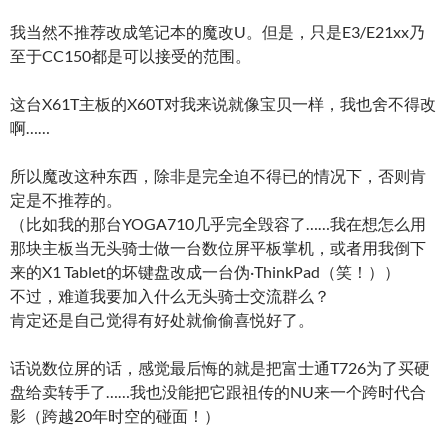
我当然不推荐改成笔记本的魔改U。但是，只是E3/E21xx乃
至于CC150都是可以接受的范围。
这台X61T主板的X60T对我来说就像宝贝一样，我也舍不得改
啊……
所以魔改这种东西，除非是完全迫不得已的情况下，否则肯
定是不推荐的。
（比如我的那台YOGA710几乎完全毁容了……我在想怎么用
那块主板当无头骑士做一台数位屏平板掌机，或者用我倒下
来的X1 Tablet的坏键盘改成一台伪·ThinkPad（笑！））
不过，难道我要加入什么无头骑士交流群么？
肯定还是自己觉得有好处就偷偷喜悦好了。
话说数位屏的话，感觉最后悔的就是把富士通T726为了买硬
盘给卖转手了……我也没能把它跟祖传的NU来一个跨时代合
影（跨越20年时空的碰面！）