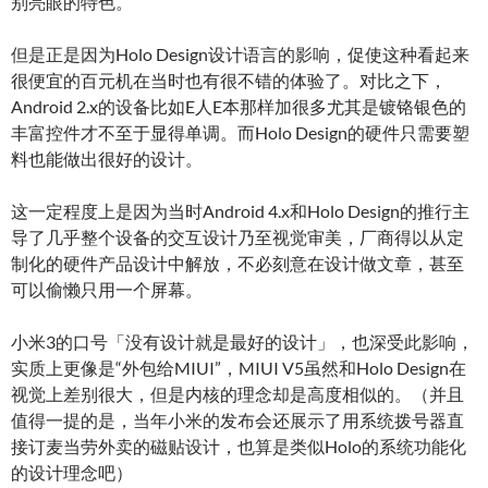
别亮眼的特色。
但是正是因为Holo Design设计语言的影响，促使这种看起来
很便宜的百元机在当时也有很不错的体验了。对比之下，
Android 2.x的设备比如E人E本那样加很多尤其是镀铬银色的
丰富控件才不至于显得单调。而Holo Design的硬件只需要塑
料也能做出很好的设计。
这一定程度上是因为当时Android 4.x和Holo Design的推行主
导了几乎整个设备的交互设计乃至视觉审美，厂商得以从定
制化的硬件产品设计中解放，不必刻意在设计做文章，甚至
可以偷懒只用一个屏幕。
小米3的口号「没有设计就是最好的设计」，也深受此影响，
实质上更像是“外包给MIUI”，MIUI V5虽然和Holo Design在
视觉上差别很大，但是内核的理念却是高度相似的。（并且
值得一提的是，当年小米的发布会还展示了用系统拨号器直
接订麦当劳外卖的磁贴设计，也算是类似Holo的系统功能化
的设计理念吧）