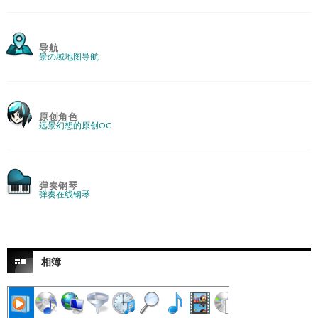
导航
景の域地图导航
原创角色
远景幻想的原创OC
弹奏钢琴
弹奏在线钢琴
相簿