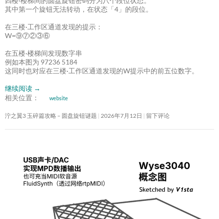
四楼·楼梯间的圆盘旋钮密码分为八个段位状态。
其中第一个旋钮无法转动，在状态「4」的段位。
在三楼·工作区通道发现的提示：
W=⑨⑦②③⑥
在五楼·楼梯间发现数字串
例如本图为 97236 5184
这同时也对应在三楼·工作区通道发现的W提示中的前五位数字。
继续阅读
→
相关位置：
website
泞之翼3 玉碎篇攻略 – 圆盘旋钮谜题
2026年7月12日
留下评论