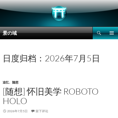
搜
景の域
索
跳
主菜单
至
正
文
日度归档：2026年7月5日
追忆
、
随想
[随想] 怀旧美学 ROBOTO
HOLO
2026年7月5日
留下评论