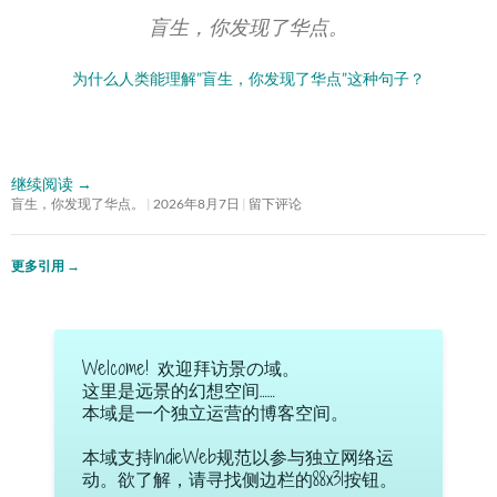
盲生，你发现了华点。
为什么人类能理解”盲生，你发现了华点”这种句子？
继续阅读
→
盲生，你发现了华点。
2026年8月7日
留下评论
更多引用
→
Welcome! 欢迎拜访景の域。
这里是远景的幻想空间……
本域是一个独立运营的博客空间。
本域支持IndieWeb规范以参与独立网络运
动。欲了解，请寻找侧边栏的88x31按钮。