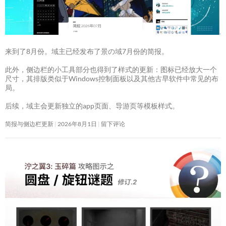
来到了8月份。域主已经发布了景の域7月份的简报。
此外，侧边栏的小工具部分也得到了样式的更新：图标已经放大一个
尺寸，其排版类似于Windows控制面板以及其他古早软件中常见的布
局。
后续，域主会更新独立的app页面、导游页等模板样式。
简报与侧边栏更新
2026年8月1日
留下评论