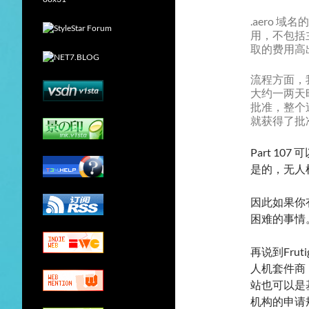
.aero 
用，不包括
取的费用高
流程方面，我上
大约一两天
批准，整个
就获得了批
Part 10
是的，无人
因此如果你
困难的事情
再说到Frut
人机套件商，
站也可以是基
机构的申请