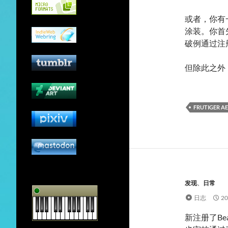
或者，你有一
涂装。你首
破例通过注
但除此之外
FRUTIGER A
发现
、
日常
日志
2
新注册了Bea