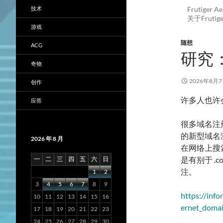
技术
Frutig
关于Frut
游戏
随想
ACG
研究：
奇物
2026年8月
创作
许多人也许
应答
很多域名注册
的新型域名
2026 年 8 月
在网络上搜
是有别于 
一
二
三
四
五
六
日
注。
1
2
3
4
5
6
7
8
9
https://info
10
11
12
13
14
15
16
ernet_doma
17
18
19
20
21
22
23
24
25
26
27
28
29
30