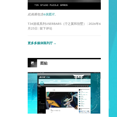
此画廊包含
6张图片
。
T34游戏系列USERBARS（泞之翼和别墅）
2026年6
月25日
留下评论
更多多媒体陈列厅
→
图贴