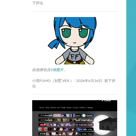
下评论
此画廊包含
2张图片
。
小琪FUMO（别墅 VER.）
2026年6月26日
留下评
论