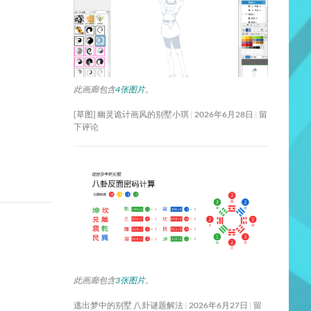
此画廊包含
4张图片
。
[草图] 幽灵诡计画风的别墅小琪
2026年6月28日
留
下评论
此画廊包含
3张图片
。
逃出梦中的别墅 八卦谜题解法
2026年6月27日
留