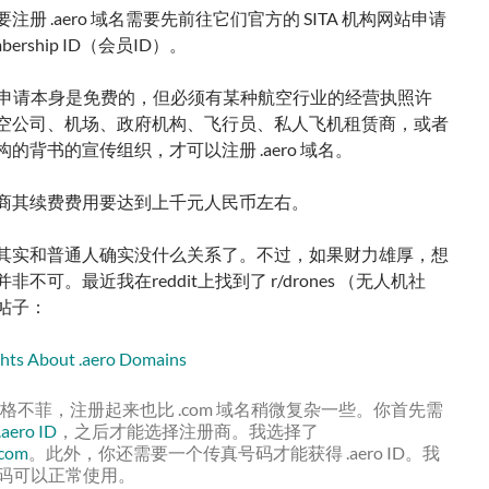
注册 .aero 域名需要先前往它们官方的 SITA 机构网站申请
bership ID（会员ID）。
D申请本身是免费的，但必须有某种航空行业的经营执照许
空公司、机场、政府机构、飞行员、私人飞机租赁商，或者
的背书的宣传组织，才可以注册 .aero 域名。
商其续费费用要达到上千元人民币左右。
其实和普通人确实没什么关系了。不过，如果财力雄厚，想
非不可。最近我在reddit上找到了 r/drones （无人机社
帖子：
hts About .aero Domains
域名价格不菲，注册起来也比 .com 域名稍微复杂一些。你首先需
ero ID
，之后才能选择注册商。我选择了
.com
。此外，你还需要一个传真号码才能获得 .aero ID。我
x 号码可以正常使用。