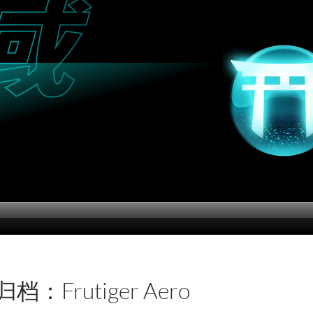
档：Frutiger Aero