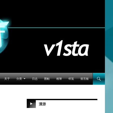
跳至正文
关于
分类
日志
图帖
相簿
邻笺
留言板
漫游