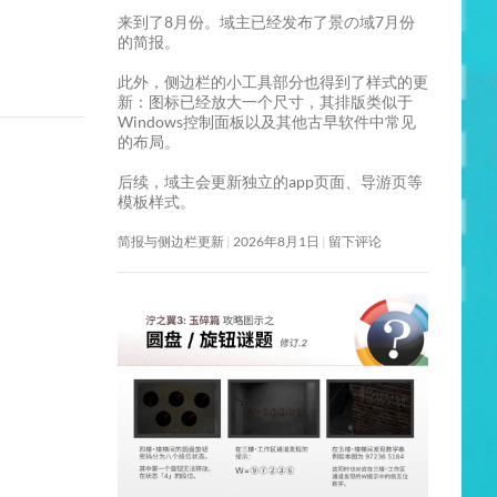
来到了8月份。域主已经发布了景の域7月份
的简报。
此外，侧边栏的小工具部分也得到了样式的更
新：图标已经放大一个尺寸，其排版类似于
Windows控制面板以及其他古早软件中常见
的布局。
后续，域主会更新独立的app页面、导游页等
模板样式。
简报与侧边栏更新
2026年8月1日
留下评论