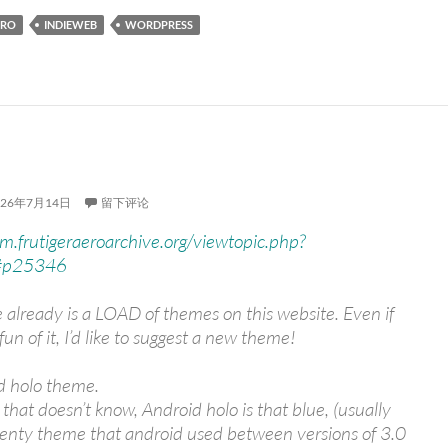
ERO
INDIEWEB
WORDPRESS
026年7月14日
留下评论
um.frutigeraeroarchive.org/viewtopic.php?
#p25346
 already is a LOAD of themes on this website. Even if
 fun of it, I’d like to suggest a new theme!
d holo theme.
that doesn’t know, Android holo is that blue, (usually
ienty theme that android used between versions of 3.0