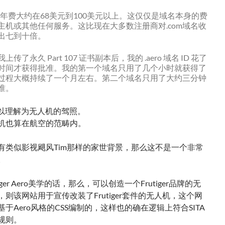
域名的年费大约在68美元到100美元以上。这仅仅是域名本身的费
主机或其他任何服务。这比现在大多数注册商对.com域名收
出七到十倍。
传了永久 Part 107 证书副本后，我的 .aero 域名 ID 花了
时间才获得批准。我的第一个域名只用了几个小时就获得了
过程大概持续了一个月左右。第二个域名只用了大约三分钟
准。
7 可以理解为无人机的驾照。
机也算在航空的范畴内。
有类似影视飓风Tim那样的家世背景，那么这不是一个非常
。
iger Aero美学的话，那么，可以创造一个Frutiger品牌的无
则该网站用于宣传改装了Frutiger套件的无人机，这个网
于Aero风格的CSS编制的，这样也的确在逻辑上符合SITA
规则。