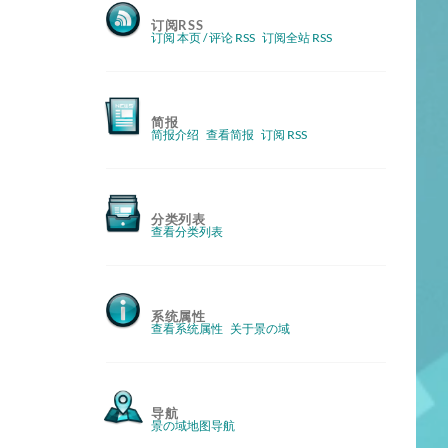
订阅RSS
订阅 本页 / 评论 RSS
订阅全站 RSS
简报
简报介绍
查看简报
订阅 RSS
分类列表
查看分类列表
系统属性
查看系统属性
关于景の域
导航
景の域地图导航