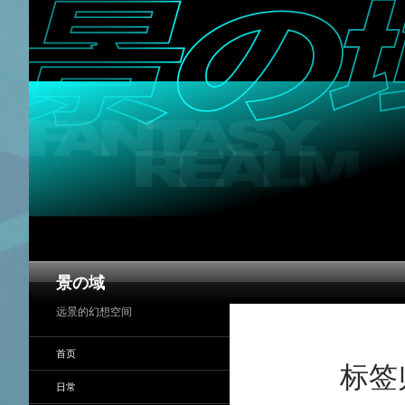
搜
景の域
索
远景的幻想空间
首页
标签归
日常