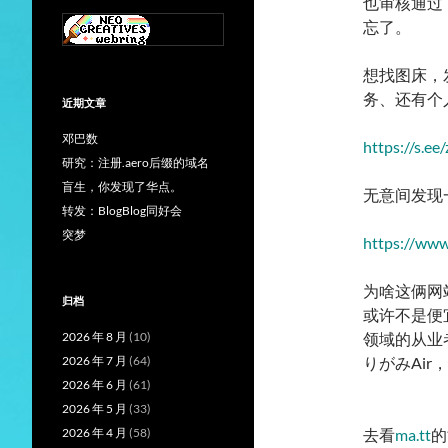
也审核通过
忘了。
想找图床，发
务、还有个
近期文章
邓巴数
https://s.ee
研究：注册.aero后缀的域名
盲生，你发现了华点。
无意间发现一
转发：BlogBlog同好会
突梦
https://www
为啥这俩网
归档
或许不是便
2026 年 8 月
(10)
领域的从业
2026 年 7 月
(64)
りがみAi
2026 年 6 月
(61)
2026 年 5 月
(33)
2026 年 4 月
(58)
去看
ma.tt
的