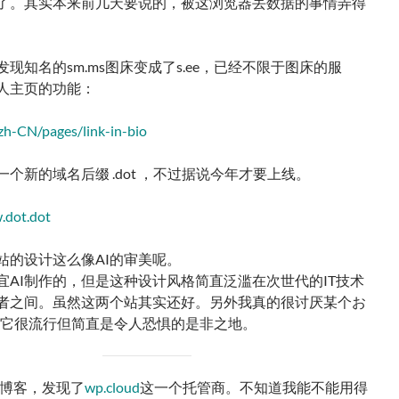
了。其实本来前几天要说的，被这浏览器丢数据的事情弄得
现知名的sm.ms图床变成了s.ee，已经不限于图床的服
人主页的功能：
/zh-CN/pages/link-in-bio
个新的域名后缀 .dot ，不过据说今年才要上线。
.dot.dot
站的设计这么像AI的审美呢。
宜AI制作的，但是这种设计风格简直泛滥在次世代的IT技术
者之间。虽然这两个站其实还好。另外我真的很讨厌某个お
r，它很流行但简直是令人恐惧的是非之地。
博客，发现了
wp.cloud
这一个托管商。不知道我能不能用得