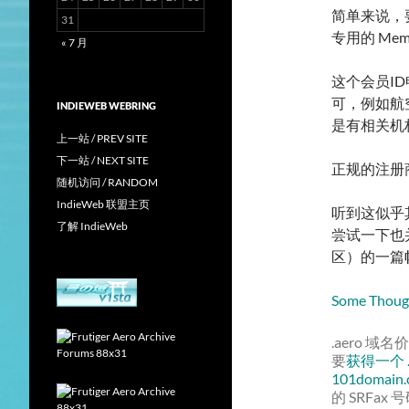
简单来说，要
31
专用的 Mem
« 7 月
这个会员I
可，例如航
INDIEWEB WEBRING
是有相关机构
上一站 / PREV SITE
下一站 / NEXT SITE
正规的注册
随机访问 / RANDOM
IndieWeb 联盟主页
听到这似乎
了解 IndieWeb
尝试一下也并
区）的一篇
Some Thoug
.aero 
要
获得一个 .a
101domain
的 SRFa