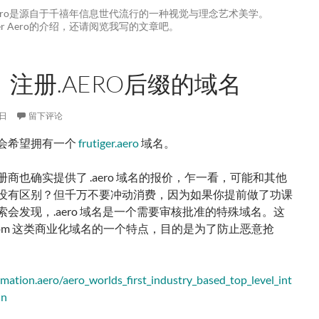
er Aero是源自于千禧年信息世代流行的一种视觉与理念艺术美学。
iger Aero的介绍，还请阅览我写的文章吧。
注册.AERO后缀的域名
7日
留下评论
会希望拥有一个
frutiger.aero
域名。
商也确实提供了 .aero 域名的报价，乍一看，可能和其他
没有区别？但千万不要冲动消费，因为如果你提前做了功课
索会发现，.aero 域名是一个需要审核批准的特殊域名。这
.com 这类商业化域名的一个特点，目的是为了防止恶意抢
rmation.aero/aero_worlds_first_industry_based_top_level_int
in