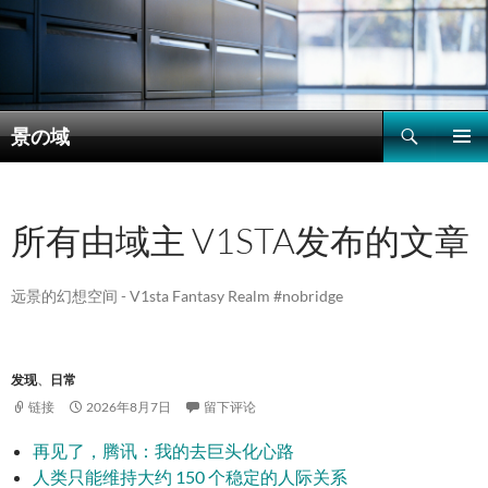
搜
景の域
索
跳
主菜单
至
正
文
所有由域主 V1STA发布的文章
远景的幻想空间 - V1sta Fantasy Realm #nobridge
发现
、
日常
链接
2026年8月7日
留下评论
再见了，腾讯：我的去巨头化心路
人类只能维持大约 150 个稳定的人际关系