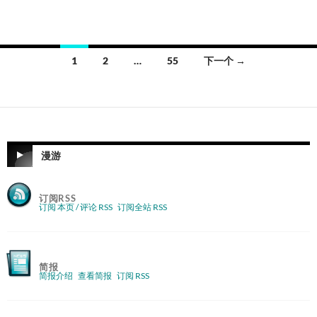
文
1
2
…
55
下一个 →
章
导
航
漫游
订阅RSS
订阅 本页 / 评论 RSS
订阅全站 RSS
简报
简报介绍
查看简报
订阅 RSS