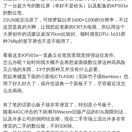
了一台超大号的数位屏（幸好不是砖头）以及配备的KP501e
的数位笔。
21UX就没法讲了，可惜梦寐以求1600×1200的分辨率，不过
这货是真的大啊，让我想起老家的CRT大电视，所以用这个
大屏创作的话建议桌深70cm比较好。顿时感觉DTU-1631那
种768p的签字屏也不是不能用了。
看着这支KP501e一直矗立在笔筒里我觉得强迫症发作。
怎么办呢？短时间我大概不会再想桌面级数位屏这种高风险
又占地的东西、13寸的那种又并没有什么必要。
想起来键盘下面的小影拓CTL4100（实际竹子级Bamboo）也
用了好久好久了，或许也该换一个新板子了，尽管最近没怎
么去画画。
有了笔的话那么板子就非常便宜了，特别是小号板子。
随着AIGC冲击的下岗潮与Wacom旧版产品的EOL期限到达，
以及许多公司的倒闭结业潮，现在二手市场上流出许多非常
便宜的二手的数位板，不到100块。