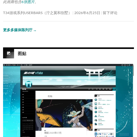
此画廊包含
6张图片
。
T34游戏系列USERBARS（泞之翼和别墅）
2026年6月25日
留下评论
更多多媒体陈列厅
→
图贴