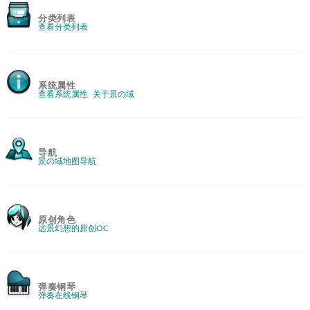
分类列表
查看分类列表
系统属性
查看系统属性
关于景の域
导航
景の域地图导航
原创角色
远景幻想的原创OC
弹奏钢琴
弹奏在线钢琴