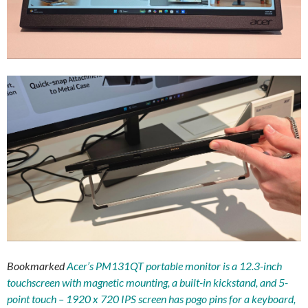
Bookmarked
Acer’s PM131QT portable monitor is a 12.3-inch
touchscreen with magnetic mounting, a built-in kickstand, and 5-
point touch – 1920 x 720 IPS screen has pogo pins for a keyboard,