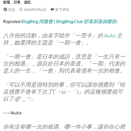
发现
、
日常
、
追忆
日志
2026年8月6日
留下评论
Reposted
BlogBlog 同樂會 | BlogBlog.Club 部落部落俱樂部
.
八月份的活動，由名字唸作「一苦卡」的
ikuka
主
持，她選擇的主題是「一期一會」。
「一期一會」是日本的成語，意思是「一生只有一
次的相遇」，源自於日本的茶道。「一期」代表的
是人的一生，「一會」則代表著僅有一次的相會。
「可以不用是很特別的事，但可以讓你感覺到『
哇
這感覺不會有下次了(´・ω・｀)
』的這種感覺就可
以了ദ്ദി^._.^)」
——ikuka
你有沒有哪一次的相遇、哪一件小事，讓你在心裡