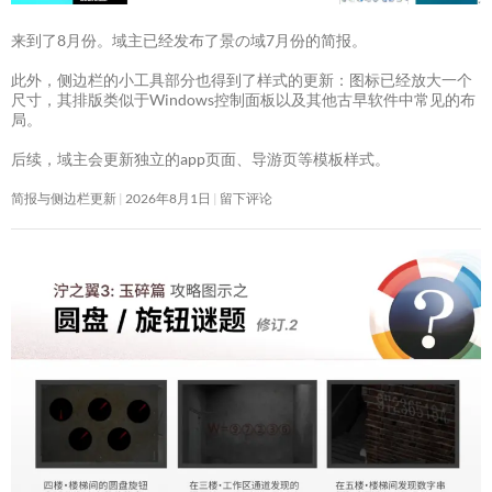
来到了8月份。域主已经发布了景の域7月份的简报。
此外，侧边栏的小工具部分也得到了样式的更新：图标已经放大一个
尺寸，其排版类似于Windows控制面板以及其他古早软件中常见的布
局。
后续，域主会更新独立的app页面、导游页等模板样式。
简报与侧边栏更新
2026年8月1日
留下评论