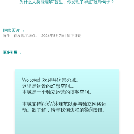
为什么人类能理解”盲生，你发现了华点”这种句子？
继续阅读
→
盲生，你发现了华点。
2026年8月7日
留下评论
更多引用
→
Welcome! 欢迎拜访景の域。
这里是远景的幻想空间……
本域是一个独立运营的博客空间。
本域支持IndieWeb规范以参与独立网络运
动。欲了解，请寻找侧边栏的88x31按钮。