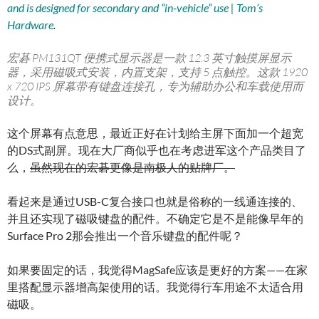
and is designed for secondary and “in-vehicle” use | Tom’s
Hardware
.
宏碁 PM131QT 便携式显示器是一款 12.3 英寸触摸屏显示
器，采用磁吸式安装，内置支架，支持 5 点触控。这款 1920
x 720 IPS 屏幕带有键盘连接孔，专为辅助办公和车载使用而
设计。
这个屏幕有点意思，最近正好在计划给主屏下面加一个超宽
的DS式副屏。现在大厂商似乎也在考虑进军这个产品类目了
么，
虽然现在的宏碁更像是南极人的贴牌厂。
看起来是通过USB-C复合接口也就是俗称的一线通连接的、
并且还实现了磁吸键盘的配件。不确定它是不是能像早年的
Surface Pro 2那会推出一个音乐键盘的配件呢？
如果要固定的话，我觉得MagSafe应该是更好的方案——在家
里搭配显示器增高架使用的话。我觉得行车用途不太适合用
磁吸。