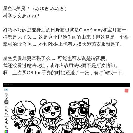
星空…美贯？（みゆき みぬき）
科学少女あかね!!
好巧不巧的是变身后的日野茜也就是Cure Sunny和宝月茜一
样都是丸子头……这是这个捏他作画的由来！但这算是一个很
牵强的缝合啊……不过Pixiv上也有人换天道茜衣服就是了。
星空美贯就更牵强了么……可能也可以说是谐音梗。
我还没看过魔法Q娃，或许应该用法Q而不是斯麦路组。
啊，上次买OS-tan手办的时候还送了一张，有时间找一下。