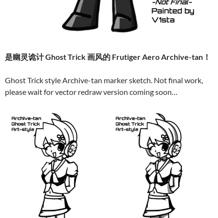
是幽灵诡计 Ghost Trick 画风的 Frutiger Aero Archive-tan！
Ghost Trick style Archive-tan marker sketch. Not final work,
please wait for vector redraw version coming soon…