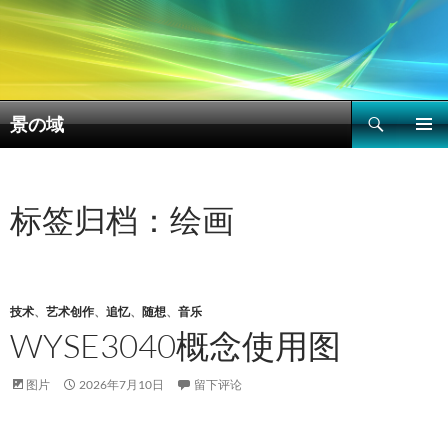
搜
景の域
索
跳
主菜单
至
正
文
标签归档：绘画
技术
、
艺术创作
、
追忆
、
随想
、
音乐
WYSE3040概念使用图
图片
2026年7月10日
留下评论