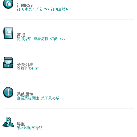
订阅RSS
订阅 本页 / 评论 RSS
订阅全站 RSS
简报
简报介绍
查看简报
订阅 RSS
分类列表
查看分类列表
系统属性
查看系统属性
关于景の域
导航
景の域地图导航