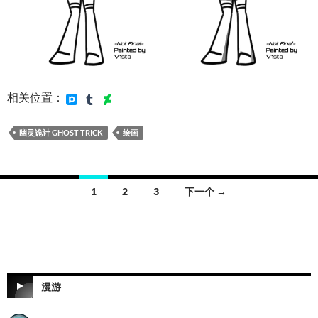
相关位置：
幽灵诡计 GHOST TRICK
绘画
文
1
2
3
下一个 →
章
导
航
漫游