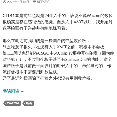
2026年6月18日
留下评论
CTL4100是前年也就是24年入手的，该说不说Wacom的数位
板确实是存在感很低的感觉。自从入手X60T以后，我开始对
数字绘画有了兴趣并持续地练习着。
那么在此之前我用的是一块国产的中型数位板，
只是吃灰了很久（在没有入手X60T之前，我根本不会板
绘……所以也只能在CSGO中来Cosplay那种开挂陀螺（因为绝
对坐标）），不过那个板子甚至有Surface Dial的功能。这个
国产板子是以前做平面设计的时候入手的，虽然当时的工作
流好像根本不需要用到数位板。
乃至最近的插画除了打稿之外都没有用到数位板。
影拓CTL4100数位板两年使用经历
继续阅读
→
WACOM
绘画