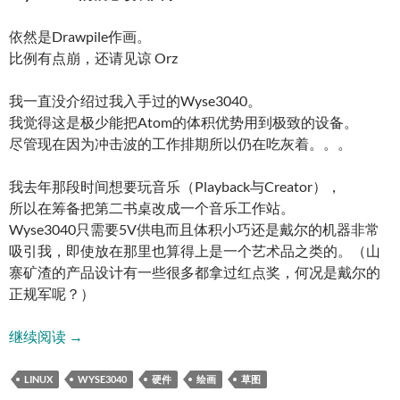
依然是Drawpile作画。
比例有点崩，还请见谅 Orz
我一直没介绍过我入手过的Wyse3040。
我觉得这是极少能把Atom的体积优势用到极致的设备。
尽管现在因为冲击波的工作排期所以仍在吃灰着。。。
我去年那段时间想要玩音乐（Playback与Creator），
所以在筹备把第二书桌改成一个音乐工作站。
Wyse3040只需要5V供电而且体积小巧还是戴尔的机器非常
吸引我，即使放在那里也算得上是一个艺术品之类的。（山
寨矿渣的产品设计有一些很多都拿过红点奖，何况是戴尔的
正规军呢？）
Wyse3040概念使用图
继续阅读
→
LINUX
WYSE3040
硬件
绘画
草图