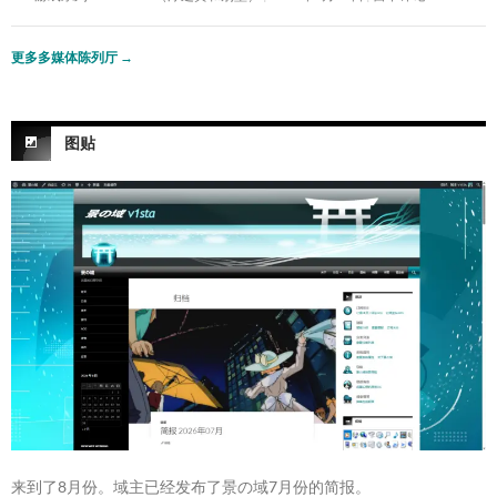
更多多媒体陈列厅
→
图贴
来到了8月份。域主已经发布了景の域7月份的简报。