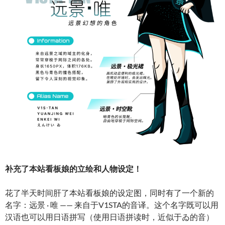
补充了本站看板娘的立绘和人物设定！
花了半天时间肝了本站看板娘的设定图，同时有了一个新的
名字：远景 · 唯 —— 来自于V1STA的音译。这个名字既可以用
汉语也可以用日语拼写（使用日语拼读时，近似于ゐ的音）