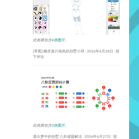
此画廊包含
4张图片
。
[草图] 幽灵诡计画风的别墅小琪
2026年6月28日
留
下评论
此画廊包含
3张图片
。
逃出梦中的别墅 八卦谜题解法
2026年6月27日
留