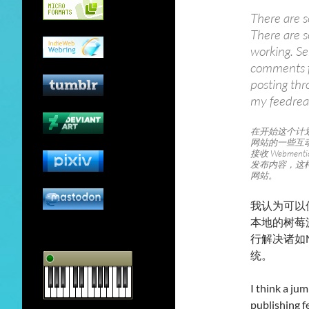
There are s
There are s
working. S
comments fo
posting thr
my feedread
在开始这个计
网站的一些互动
接收 Webme
发布内容，这
网站。
我认为可以使
本地的树莓
行解决诸如
统。
I think a ju
publishing f