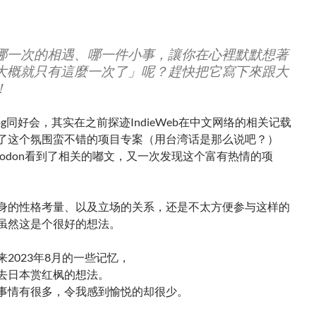
哪一次的相遇、哪一件小事，讓你在心裡默默想著
大概就只有這麼一次了」呢？趕快把它寫下來跟大
！
Blog同好会，其实在之前探迹IndieWeb在中文网络的相关记载
了这个氛围蛮不错的项目专案（用台湾话是那么说吧？）
stodon看到了相关的嘟文，又一次发现这个富有热情的项
身的性格考量、以及立场的关系，还是不太方便参与这样的
虽然这是个很好的想法。
2023年8月的一些记忆，
去日本赏红枫的想法。
事情有很多，令我感到愉悦的却很少。