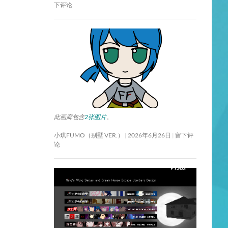
下评论
此画廊包含
2张图片
。
小琪FUMO（别墅 VER.）
2026年6月26日
留下评
论