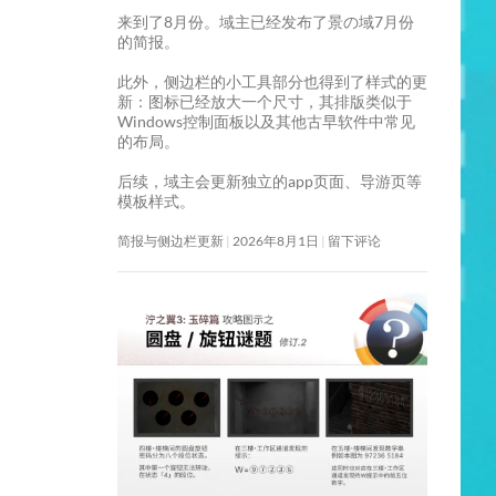
来到了8月份。域主已经发布了景の域7月份
的简报。
此外，侧边栏的小工具部分也得到了样式的更
新：图标已经放大一个尺寸，其排版类似于
Windows控制面板以及其他古早软件中常见
的布局。
后续，域主会更新独立的app页面、导游页等
模板样式。
简报与侧边栏更新
2026年8月1日
留下评论