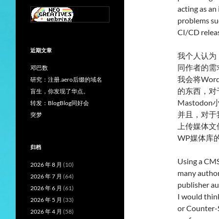
acting as an
problems suc
CI/CD relea
近期文章
我个人认为，
同作者的需
邓巴数
我会将Wor
研究：注册.aero后缀的域名
的东西，对
盲生，你发现了华点。
Mastodon
转发：BlogBlog同好会
并且，对于
突梦
上传媒体文
WP媒体库
归档
Using a CMS 
2026 年 8 月
(10)
many authors
2026 年 7 月
(64)
publisher a
2026 年 6 月
(61)
I would thi
2026 年 5 月
(33)
or Counter-S
2026 年 4 月
(58)