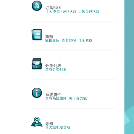
订阅RSS
订阅 本页 / 评论 RSS
订阅全站 RSS
简报
简报介绍
查看简报
订阅 RSS
分类列表
查看分类列表
系统属性
查看系统属性
关于景の域
导航
景の域地图导航