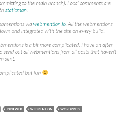
committing to the main branch). Local comments are
ith
staticman
.
webmentions via
webmention.io
. All the webmentions
down and integrated with the site on every build.
mentions is a bit more complicated. I have an after-
to send out all webmentions from all posts that haven’t
n sent.
– complicated but fun
INDIEWEB
WEBMENTION
WORDPRESS