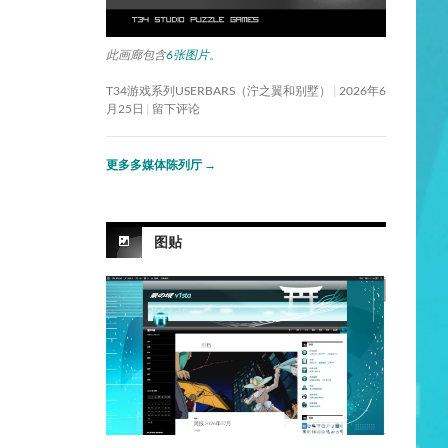
此画廊包含
6张图片
。
T34游戏系列USERBARS（泞之翼和别墅）
2026年6
月25日
留下评论
更多多媒体陈列厅
→
图贴