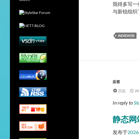
我得多写一些O
与新锐组织了
INDIEWEB
应答
日志
2
In reply to
St
静态网
发布于
202