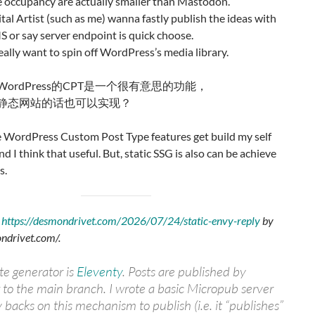
 occupancy are actually smaller than Mastodon.
gital Artist (such as me) wanna fastly publish the ideas with
 or say server endpoint is quick choose.
eally want to spin off WordPress’s media library.
ordPress的CPT是一个很有意思的功能，
静态网站的话也可以实现？
e WordPress Custom Post Type features get build my self
d I think that useful. But, static SSG is also can be achieve
s.
d
https://desmondrivet.com/2026/07/24/static-envy-reply
by
ondrivet.com/
.
ite generator is
Eleventy
. Posts are published by
to the main branch. I wrote a basic Micropub server
 backs on this mechanism to publish (i.e. it “publishes”