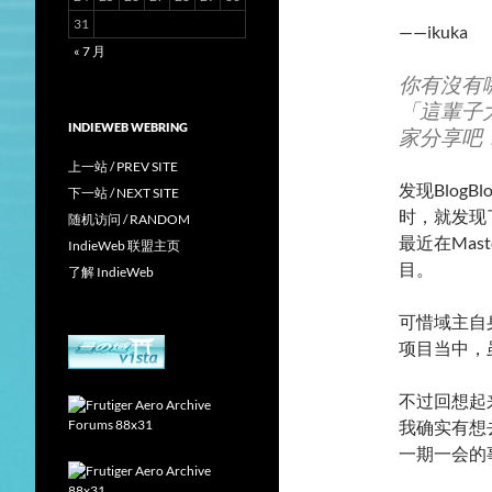
31
——ikuka
« 7 月
你有沒有
「這輩子
INDIEWEB WEBRING
家分享吧
上一站 / PREV SITE
发现Blog
下一站 / NEXT SITE
时，就发现
随机访问 / RANDOM
最近在Ma
IndieWeb 联盟主页
目。
了解 IndieWeb
可惜域主自
项目当中，
不过回想起来
我确实有想
一期一会的