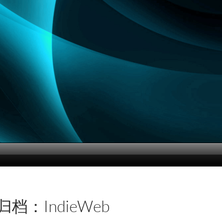
档：IndieWeb