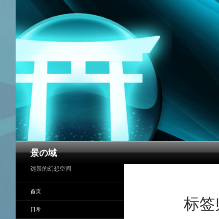
搜
景の域
索
远景的幻想空间
首页
标签归
日常