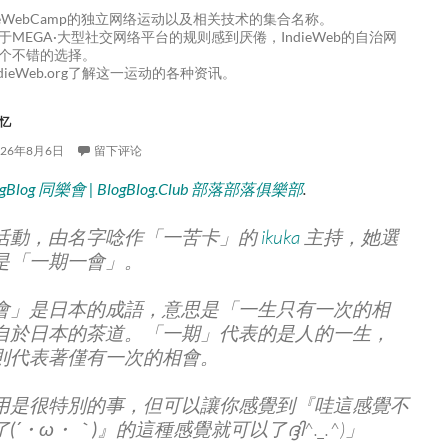
ieWebCamp的独立网络运动以及相关技术的集合名称。
于MEGA·大型社交网络平台的规则感到厌倦，IndieWeb的自治网
个不错的选择。
dieWeb.org了解这一运动的各种资讯。
忆
026年8月6日
留下评论
ogBlog 同樂會 | BlogBlog.Club 部落部落俱樂部
.
活動，由名字唸作「一苦卡」的
ikuka
主持，她選
是「一期一會」。
會」是日本的成語，意思是「一生只有一次的相
自於日本的茶道。「一期」代表的是人的一生，
則代表著僅有一次的相會。
用是很特別的事，但可以讓你感覺到『
哇這感覺不
(´・ω・｀)
』的這種感覺就可以了ദ്ദി^._.^)」