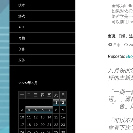
技术
全称为Ind
如果对依托
络哲学是一
游戏
可以前往In
ACG
发现
、
日常
、
追
奇物
日志
2
创作
Reposted
Bl
应答
八月份的
擇的主題
2026 年 8 月
「一期一
一
二
三
四
五
六
日
遇」，源
1
2
「一會」
3
4
5
6
7
8
9
10
11
12
13
14
15
16
「可以不
17
18
19
20
21
22
23
會有下次了
24
25
26
27
28
29
30