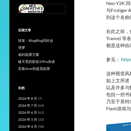
Neo-Y2K
与Fruti
到这个名称
近期文章
在此之前，也有
Trance
转发：BlogBlog同好会
都是这种由
突梦
临时副屏方案
参见：
http
破天荒的影拓5/Pro杂谈
宏碁Acer的超宽副屏
这种视觉风
如上文所述，
以及许多与
归档
包括一些书
2026 年 8 月
(7)
乃至于英特尔
2026 年 7 月
(64)
Flash游
2026 年 6 月
(61)
2026 年 5 月
(33)
2026 年 4 月
(58)