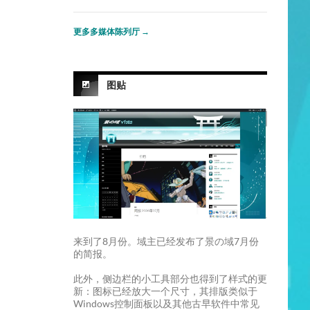
更多多媒体陈列厅
→
图贴
来到了8月份。域主已经发布了景の域7月份
的简报。
此外，侧边栏的小工具部分也得到了样式的更
新：图标已经放大一个尺寸，其排版类似于
Windows控制面板以及其他古早软件中常见