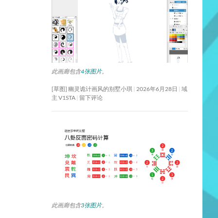
此画廊包含
4张图片
。
[草图] 幽灵诡计画风的别墅小琪
2026年6月28日
域
主 V1STA
留下评论
此画廊包含
3张图片
。