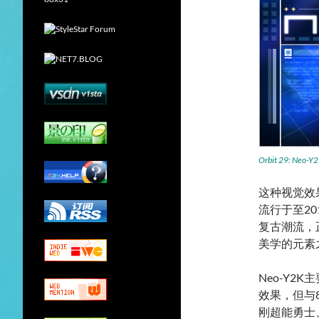
Orbit 29: Neo-Y
这种视觉效
流行于至2
复古潮流，正如
美学的元素
Neo-Y
效果，但与8
刚超能勇士、