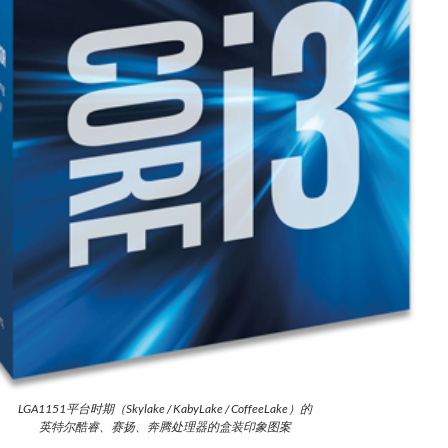
LGA1151平台时期（Skylake / KabyLake / CoffeeLake）的
英特尔酷睿、赛扬、奔腾处理器的盒装印象图案