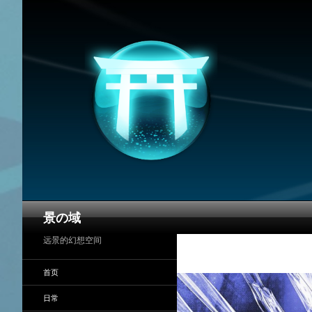
搜
景の域
索
远景的幻想空间
首页
日常