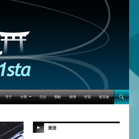
跳至正文
关于
分类
日志
图帖
相簿
邻笺
留言板
漫游