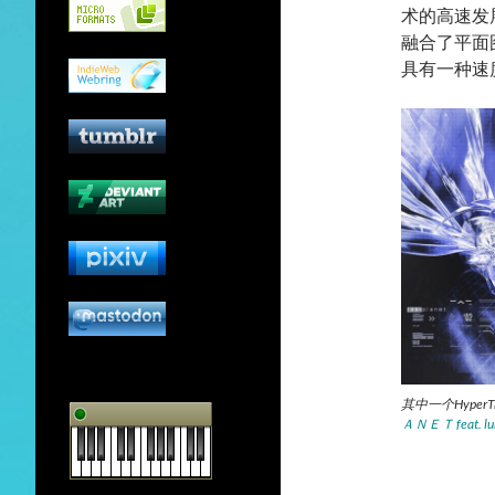
术的高速发
融合了平面
具有一种速
其中一个HyperT
ＡＮＥＴ feat. lu