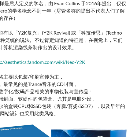
 同样是后人定义的学名，由 Evan Collins 于2016年提出，仅仅
ger Aero的学名概念不到一年（尽管名称的提出不代表人们了解
的存在）
以「Y2K复兴」(Y2K Revival) 或「科技传思」(Techno
) 等各种笼统的说法。不过肯定知道的特征是，在视觉上，它们
计算机渲染线条制作出的设计效果。
s://aesthetics.fandom.com/wiki/Neo-Y2K
格主要以包装/印刷宣传为主，
最常见的是Trance音乐的CD封面，
数字化/数码产品相关的事物包装与宣传品：
籍封面、软硬件的包装盒、尤其是电脑外设，
的盒装CPU和SSD包装（奔腾/赛扬/SSD7），以及早年的
戏与网站设计也采用此类风格。