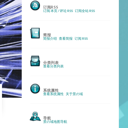
订阅RSS
订阅 本页 / 评论 RSS
订阅全站 RSS
简报
简报介绍
查看简报
订阅 RSS
分类列表
查看分类列表
系统属性
查看系统属性
关于景の域
导航
景の域地图导航