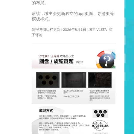
的布局。
后续，域主会更新独立的app页面、导游页等
模板样式。
简报与侧边栏更新
2026年8月1日
域主 V1STA
留
下评论