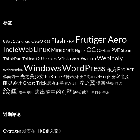
标签
Frutiger Aero
Flash
CSGO
FRP
88x31
Android
CSS
IndieWeb
Linux
OC
Minecraft
PVE
OS-tan
Nginx
Steam
Webinoly
V1sta
Wacom
ThinkPad
ToHeart2
Userbars
Vista
Windows
WordPress
东方Project
Webmention
光之美少女 PreCure
密室逃脱
假面骑士
图形设计
女子高生 Girl's High
泞之翼
幽灵诡计 Ghost Trick
漫画
忍者杀手
特摄
概念设计
精选
绘画
逃出梦中的别墅
逆转裁判
美学
草图
逮捕令
音乐
近期评论
Cytrogen
发表在《
KB俱乐部
》