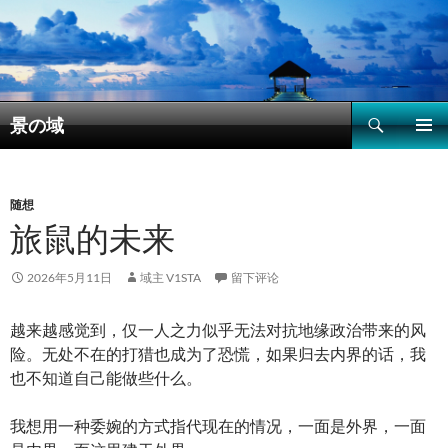
搜
景の域
索
跳
主菜单
至
正
文
随想
旅鼠的未来
2026年5月11日
域主 V1STA
留下评论
越来越感觉到，仅一人之力似乎无法对抗地缘政治带来的风
险。无处不在的打猎也成为了恐慌，如果归去内界的话，我
也不知道自己能做些什么。
我想用一种委婉的方式指代现在的情况，一面是外界，一面