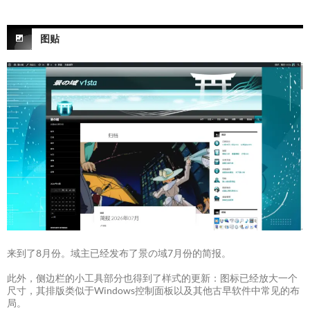
图贴
来到了8月份。域主已经发布了景の域7月份的简报。
此外，侧边栏的小工具部分也得到了样式的更新：图标已经放大一个
尺寸，其排版类似于Windows控制面板以及其他古早软件中常见的布
局。