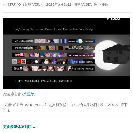
小琪FUMO（别墅 VER.）
2026年6月26日
域主 V1STA
留下评论
此画廊包含
6张图片
。
T34游戏系列USERBARS（泞之翼和别墅）
2026年6月25日
域主 V1STA
留下
评论
更多多媒体陈列厅
→