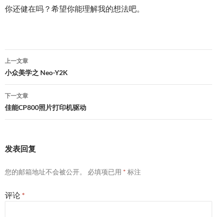
你还健在吗？希望你能理解我的想法吧。
文
上一文章
章
小众美学之 Neo-Y2K
导
下一文章
航
佳能CP800照片打印机驱动
发表回复
您的邮箱地址不会被公开。
必填项已用
*
标注
评论
*