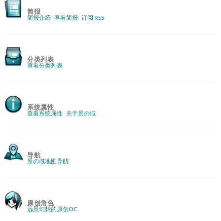
简报
简报介绍
查看简报
订阅 RSS
分类列表
查看分类列表
系统属性
查看系统属性
关于景の域
导航
景の域地图导航
原创角色
远景幻想的原创OC