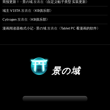
简报更新！ - 景の域
发表在《
自定义帖子类型 实装更新
》
域主 V1STA
发表在《
KB俱乐部
》
Cytrogen
发表在《
KB俱乐部
》
漫画阅读器格式小记 - 景の域
发表在《
Tablet PC 看漫画的软件
》
景の域