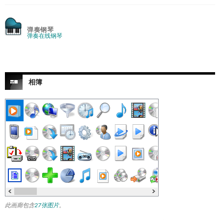
弹奏钢琴
弹奏在线钢琴
相簿
此画廊包含
27张图片
。