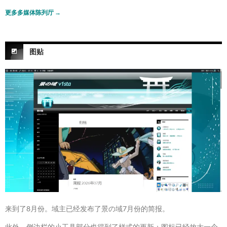
更多多媒体陈列厅
→
图贴
来到了8月份。域主已经发布了景の域7月份的简报。
此外，侧边栏的小工具部分也得到了样式的更新：图标已经放大一个