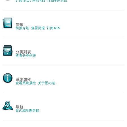
订阅 本页 / 评论 RSS
订阅全站 RSS
简报
简报介绍
查看简报
订阅 RSS
分类列表
查看分类列表
系统属性
查看系统属性
关于景の域
导航
景の域地图导航