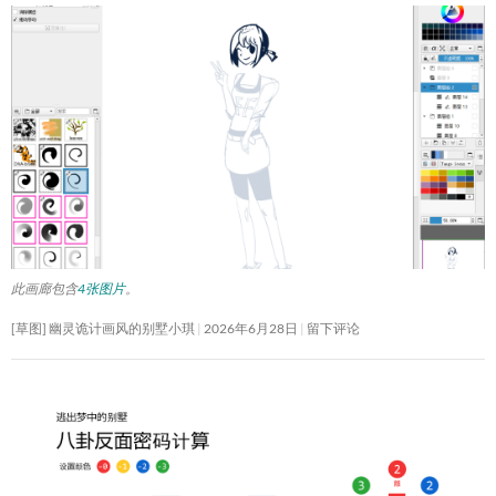
此画廊包含
4张图片
。
[草图] 幽灵诡计画风的别墅小琪
2026年6月28日
留下评论