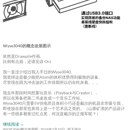
Wyse3040的概念改装图示
依然是Drawpile作画。
比例有点崩，还请见谅 Orz
我一直没介绍过我入手过的Wyse3040。
我觉得这是极少能把Atom的体积优势用到极致的设备。
尽管现在因为冲击波的工作排期所以仍在吃灰着。。。
我去年那段时间想要玩音乐（Playback与Creator），
所以在筹备把第二书桌改成一个音乐工作站。
Wyse3040只需要5V供电而且体积小巧还是戴尔的机器非常吸引我，
即使放在那里也算得上是一个艺术品之类的。（山寨矿渣的产品设计
有一些很多都拿过红点奖，何况是戴尔的正规军呢？）
继续阅读
→
WYSE3040概念使用图
2026年7月10日
留下评论