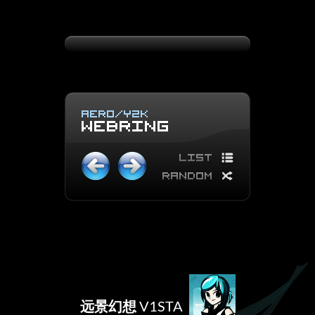
远景幻想
V1STA