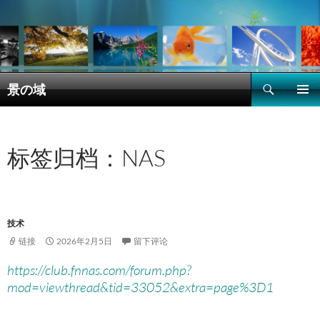
搜
景の域
索
跳
主菜单
至
正
文
标签归档：NAS
技术
链接
2026年2月5日
留下评论
https://club.fnnas.com/forum.php?
mod=viewthread&tid=33052&extra=page%3D1