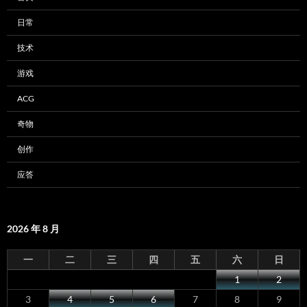
日常
技术
游戏
ACG
奇物
创作
应答
2026 年 8 月
一
二
三
四
五
六
日
1
2
3
4
5
6
7
8
9