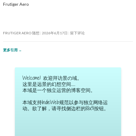
Frutiger Aero
FRUTIGER AERO 随想
2026年6月17日
留下评论
更多引用
→
Welcome! 欢迎拜访景の域。
这里是远景的幻想空间……
本域是一个独立运营的博客空间。
本域支持IndieWeb规范以参与独立网络运
动。欲了解，请寻找侧边栏的88x31按钮。