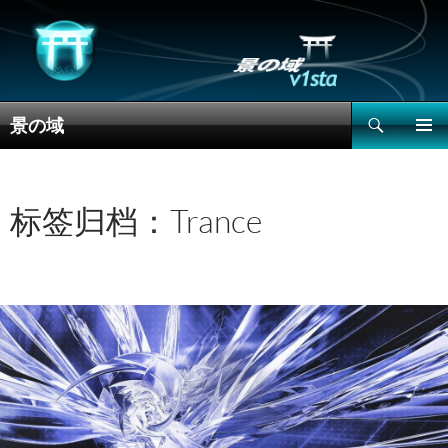
搜
景の域
索
跳
主菜单
至
正
文
标签归档：Trance