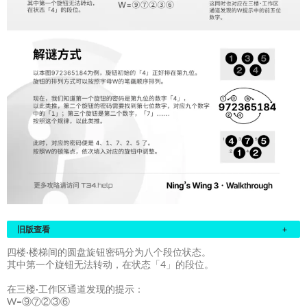
旧版查看
+
四楼·楼梯间的圆盘旋钮密码分为八个段位状态。
其中第一个旋钮无法转动，在状态「4」的段位。
在三楼·工作区通道发现的提示：
W=⑨⑦②③⑥