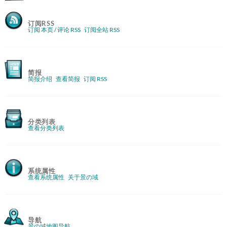
订阅RSS
订阅 本页 / 评论 RSS
订阅全站 RSS
简报
简报介绍
查看简报
订阅 RSS
分类列表
查看分类列表
系统属性
查看系统属性
关于景の域
导航
景の域地图导航