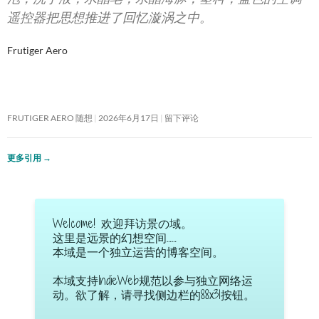
遥控器把思想推进了回忆漩涡之中。
Frutiger Aero
FRUTIGER AERO 随想
2026年6月17日
留下评论
更多引用
→
Welcome! 欢迎拜访景の域。
这里是远景的幻想空间……
本域是一个独立运营的博客空间。
本域支持IndieWeb规范以参与独立网络运
动。欲了解，请寻找侧边栏的88x31按钮。