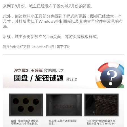
来到了8月份。域主已经发布了景の域7月份的简报。
此外，侧边栏的小工具部分也得到了样式的更新：图标已经放大一个
尺寸，其排版类似于Windows控制面板以及其他古早软件中常见的布
局。
后续，域主会更新独立的app页面、导游页等模板样式。
简报与侧边栏更新
2026年8月1日
留下评论