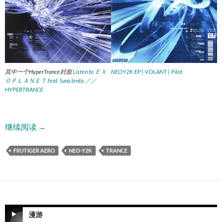
其中一个HyperTrance封面
Listen to ＥＸ
NEOY2K EP | VOLANT | Pilot
ＯＰＬＡＮＥＴ feat. luna lenta ／／
HYPERTRANCE
小众美学之 Neo-Y2K
继续阅读
→
FRUTIGER AERO
NEO-Y2K
TRANCE
漫游