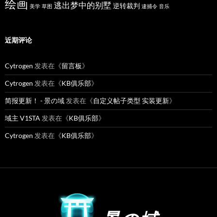
绘画
逃出梦中的别墅
逆转裁判
美学
草图
逮捕令
音乐
近期评论
Cytrogen
发表在《
留言板
》
Cytrogen
发表在《
KB俱乐部
》
简报更新！ - 景の域
发表在《
自定义帖子类型 实装更新
》
域主 V1STA
发表在《
KB俱乐部
》
Cytrogen
发表在《
KB俱乐部
》