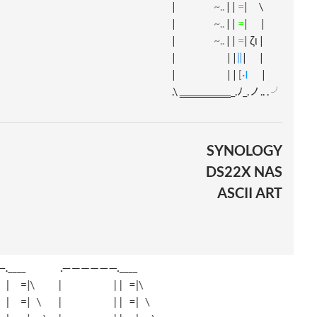
|
~..
| |
=
| \
|
~..
| |
=
| |
|
~..
| |
=
| ζι |
| | |
∥
| |
| | |
[
·
I
|
.\ ‗‗‗‗‗‗‗‗_.ﾉ_.ノ.. . ╯
SYNOLOGY
DS22X NAS
ASCII ART