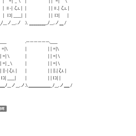
___
.——————.____
 =|\
| | | =|\
=| \
| | | =| \
| _ \
| | | =| \
| ζ.ι. |
| | | ∥.| ζ.ι. |
Iｺ| ____|
| | | Iｺ| |
‗‗‗ﾉ__ノ__.ノ
.\ ‗‗‗‗‗‗‗‗_ﾉ__.ノ‗‗ /
群晖