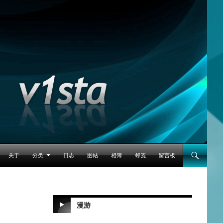
跳至正文
关于
分类
日志
图帖
相簿
邻笺
留言板
漫游