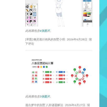
此画廊包含
4张图片
。
[草图] 幽灵诡计画风的别墅小琪
2026年6月28日
留
下评论
此画廊包含
3张图片
。
逃出梦中的别墅 八卦谜题解法
2026年6月27日
留