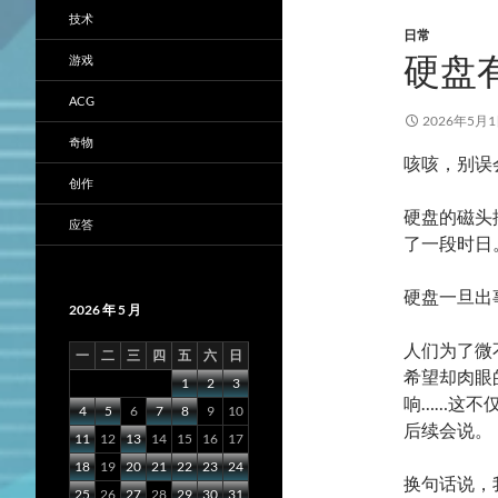
技术
日常
硬盘
游戏
ACG
2026年5月
奇物
咳咳，别误
创作
硬盘的磁头
应答
了一段时日
硬盘一旦出
2026 年 5 月
人们为了微
一
二
三
四
五
六
日
希望却肉眼
1
2
3
响……这不
4
5
6
7
8
9
10
后续会说。
11
12
13
14
15
16
17
18
19
20
21
22
23
24
换句话说，
25
26
27
28
29
30
31