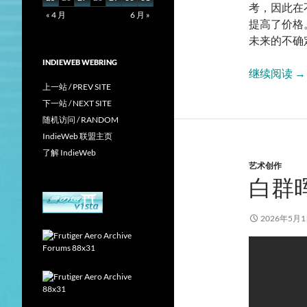
考，因此在
« 4 月
6 月 »
提高了价格
未来的不确
INDIEWEB WEBRING
硬
继续阅读
→
上一站 / PREV SITE
下一站 / NEXT SITE
随机访问 / RANDOM
IndieWeb 联盟主页
了解 IndieWeb
艺术创作
白群
2026年5月