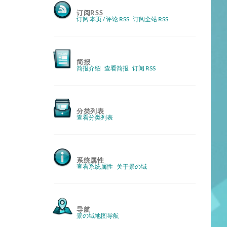
订阅RSS
订阅 本页 / 评论 RSS
订阅全站 RSS
简报
简报介绍
查看简报
订阅 RSS
分类列表
查看分类列表
系统属性
查看系统属性
关于景の域
导航
景の域地图导航