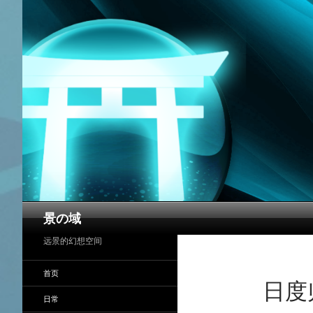
搜
景の域
索
远景的幻想空间
首页
日度
日常