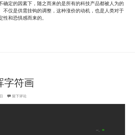
不确定的因素下，随之而来的是所有的科技产品都被人为的
。不仅是供需挂钩的调整，这种涨价的动机，也是人类对于
定性和恐惧感而来的。
盘有事就是心脏有事
晖字符画
1日
留下评论
.—————-—-、
| |
~.
|
=
|\、