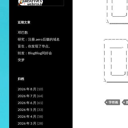
近期文章
邓巴数
.——————._
研究：注册.aero后缀的域名
| _______、 |
盲生，你发现了华点。
| | | | 
转发：BlogBlog同好会
| | | | =
突梦
| | | | ∥-
| l_______J | 
归档
.\ ‗‗‗‗‗‗‗
2026 年 8 月
(10)
2026 年 7 月
(64)
字符画
2026 年 6 月
(61)
2026 年 5 月
(33)
2026 年 4 月
(58)
2026 年 3 月
(28)