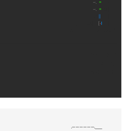
| |
~.
|
=
| \
| |
~.
|
=
| ζι |
| |_. /
∥
| |
|[+] _____..ﾉ.|
[
·
I
|
.\‗‗‗‗‗‗‗‗_ノ__.ノ.. ╯
SYNOLOGY
DS22X NAS
ASCII ART
.——————.____