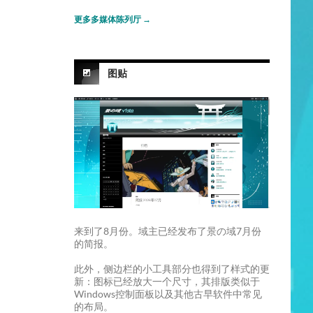
更多多媒体陈列厅
→
图贴
来到了8月份。域主已经发布了景の域7月份
的简报。
此外，侧边栏的小工具部分也得到了样式的更
新：图标已经放大一个尺寸，其排版类似于
Windows控制面板以及其他古早软件中常见
的布局。