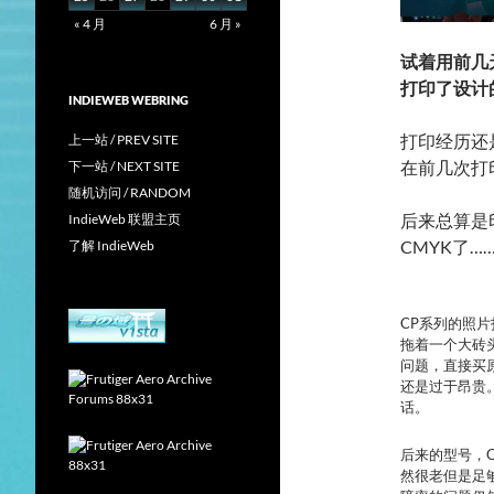
« 4 月
6 月 »
试着用前几
打印了设计
INDIEWEB WEBRING
打印经历还
上一站 / PREV SITE
在前几次打
下一站 / NEXT SITE
随机访问 / RANDOM
后来总算是
IndieWeb 联盟主页
CMYK了
了解 IndieWeb
CP系列的照
拖着一个大砖
问题，直接买
还是过于昂贵
话。
后来的型号，CP
然很老但是足