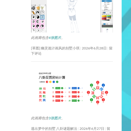
此画廊包含
4张图片
。
[草图] 幽灵诡计画风的别墅小琪
2026年6月28日
留
下评论
此画廊包含
3张图片
。
逃出梦中的别墅 八卦谜题解法
2026年6月27日
留