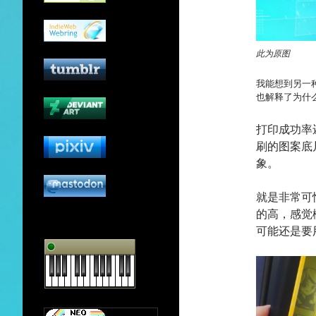
此为原图
我能想到另一
也解释了为什
打印成功率
刷的图案底
象。
就是非常可
的高，感觉
可能还是要