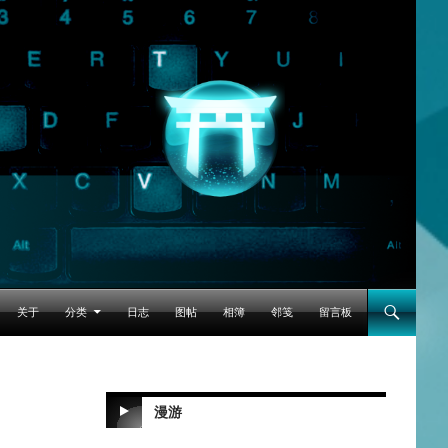
跳至正文
关于
分类
日志
图帖
相簿
邻笺
留言板
漫游