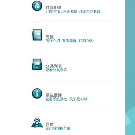
订阅RSS
订阅 本页 / 评论 RSS
订阅全站 RSS
简报
简报介绍
查看简报
订阅 RSS
分类列表
查看分类列表
系统属性
查看系统属性
关于景の域
导航
景の域地图导航