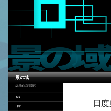
搜
景の域
索
远景的幻想空间
首页
日度
日常