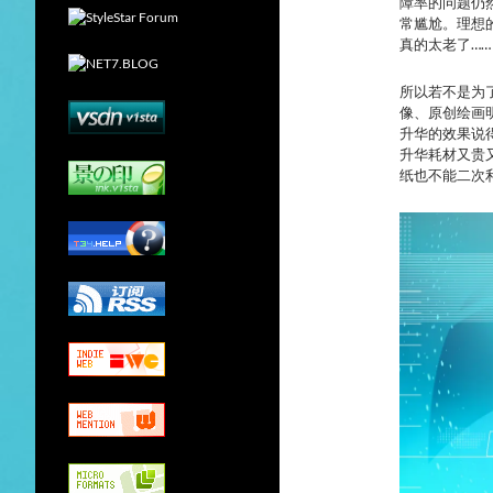
障率的问题仍
常尴尬。理想
真的太老了……
所以若不是为
像、原创绘画
升华的效果说
升华耗材又贵
纸也不能二次