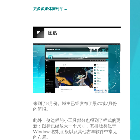
更多多媒体陈列厅
→
图贴
来到了8月份。域主已经发布了景の域7月份
的简报。
此外，侧边栏的小工具部分也得到了样式的更
新：图标已经放大一个尺寸，其排版类似于
Windows控制面板以及其他古早软件中常见
的布局。