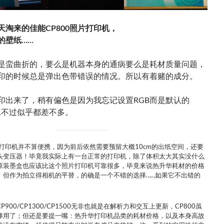
天淘来的佳能CP800照片打印机，
的壁纸……
是蛮曲折的，要么是机器本身的通病要么是耗材质量问题，
印的时候总是弹出色带错误的情况。所以有着赌的成分。
印出来了，稍有偏色是因为我忘记设置RGB而是默认的
……不过似乎都差不多。
片打印机并不算便携，因为前后依然需要预留大概10cm的出纸空间，还要
头变压器！毕竟我实际上有一台正常的打印机，除了体积太大其实没什么
原装墨盒也应该比这个照片打印机可靠很多，毕竟来说热升华耗材的价格
。但作为拍立得相机的平替，的确是一个不错的选择……如果它不出错的
900/CP1300/CP1500无非也就是在解析力和交互上更新，CP800虽
够用了；但还是要提一嘴：热升华打印机品类的耗材价格，以及本身高故