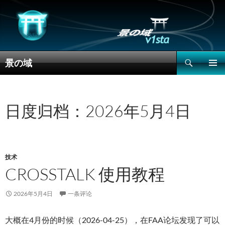
搜
景の域
索
跳
主菜单
至
正
文
日度归档：2026年5月4日
技术
CROSSTALK 使用教程
2026年5月4日
一条评论
大概在4月份的时候（2026-04-25），在FAA论坛发现了可以