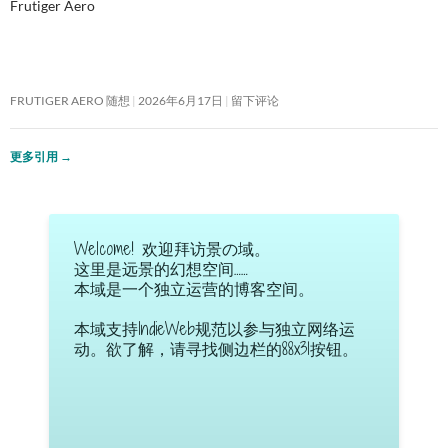
Frutiger Aero
FRUTIGER AERO 随想
2026年6月17日
留下评论
更多引用
→
Welcome! 欢迎拜访景の域。
这里是远景的幻想空间……
本域是一个独立运营的博客空间。
本域支持IndieWeb规范以参与独立网络运
动。欲了解，请寻找侧边栏的88x31按钮。