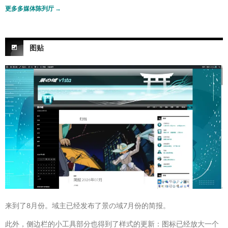
更多多媒体陈列厅
→
图贴
来到了8月份。域主已经发布了景の域7月份的简报。
此外，侧边栏的小工具部分也得到了样式的更新：图标已经放大一个