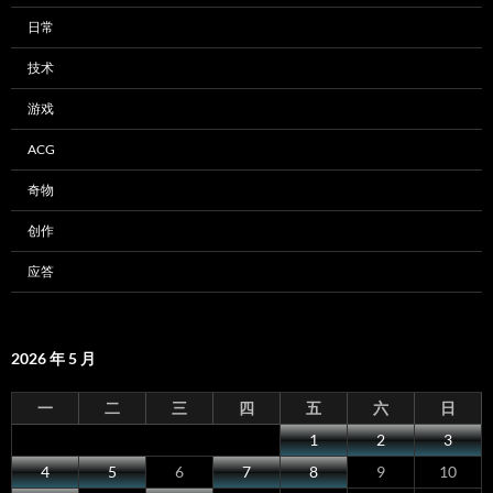
日常
技术
游戏
ACG
奇物
创作
应答
2026 年 5 月
一
二
三
四
五
六
日
1
2
3
4
5
6
7
8
9
10