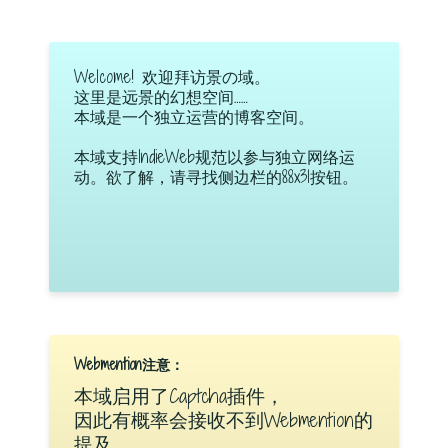
Welcome! 欢迎拜访景の域。
这里是远景的幻想空间……
本域是一个独立运营的博客空间。
本域支持IndieWeb规范以参与独立网络运
动。欲了解，请寻找侧边栏的88x31按钮。
Webmention注意：
本域启用了Captcha插件，
因此有概率会接收不到Webmention的
提及。