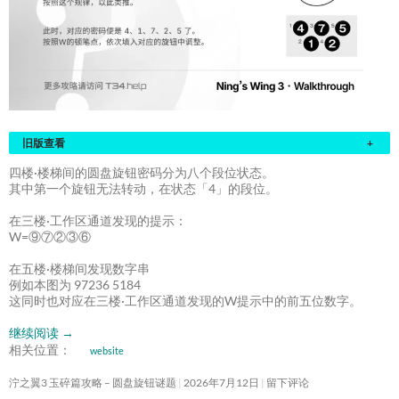
旧版查看
+
四楼·楼梯间的圆盘旋钮密码分为八个段位状态。
其中第一个旋钮无法转动，在状态「4」的段位。
在三楼·工作区通道发现的提示：
W=⑨⑦②③⑥
在五楼·楼梯间发现数字串
例如本图为 97236 5184
这同时也对应在三楼·工作区通道发现的W提示中的前五位数字。
继续阅读
→
相关位置：
website
泞之翼3 玉碎篇攻略 – 圆盘旋钮谜题
2026年7月12日
留下评论