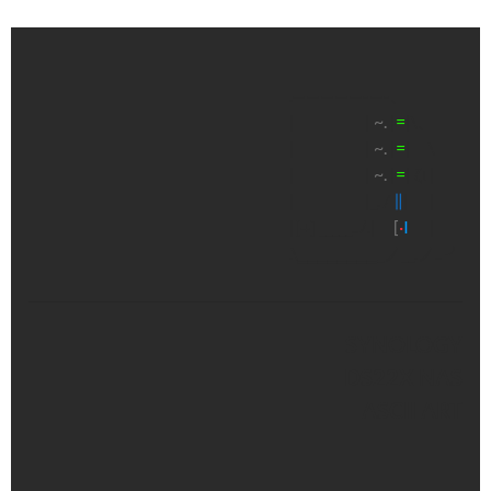
.—————-—-、
| |
~.
|
=
|\、
| |
~.
|
=
| \
| |
~.
|
=
| ζι |
| |_. /
∥
| |
|[+] _____..ﾉ.|
[
·
I
|
.\‗‗‗‗‗‗‗‗_ノ__.ノ.. ╯
SYNOLOGY
DS22X NAS
ASCII ART