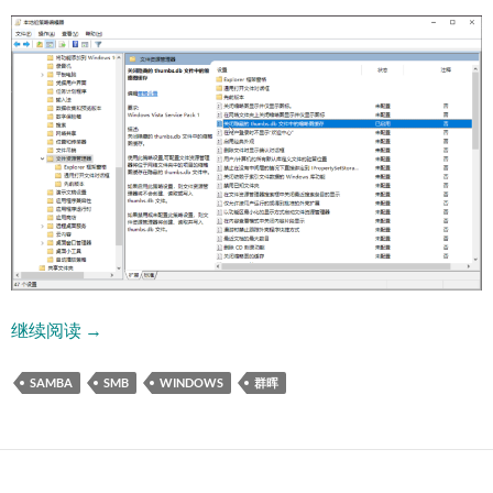
解决访问NAS文件生成Thumbs.db导致文件修改日期
继续阅读
→
SAMBA
SMB
WINDOWS
群晖