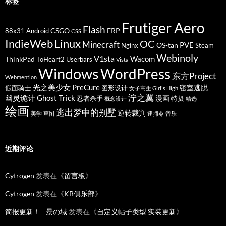
标签
Frutiger Aero
Flash
CSGO
FRP
88x31
Android
CSS
IndieWeb
Linux
OC
Minecraft
PVE
OS-tan
Nginx
Steam
Webinoly
V1sta
Wacom
ThinkPad
ToHeart2
Userbars
Vista
Windows
WordPress
东方Project
Webmention
光之美少女 PreCure
密室逃脱
假面骑士
图形设计
女子高生 Girl's High
泞之翼
幽灵诡计 Ghost Trick
漫画
忍者杀手
特摄
概念设计
精选
绘画
逃出梦中的别墅
逆转裁判
美学
草图
逮捕令
音乐
近期评论
Cytrogen
发表在《
留言板
》
Cytrogen
发表在《
KB俱乐部
》
简报更新！ - 景の域
发表在《
自定义帖子类型 实装更新
》