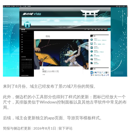
来到了8月份。域主已经发布了景の域7月份的简报。
此外，侧边栏的小工具部分也得到了样式的更新：图标已经放大一个
尺寸，其排版类似于Windows控制面板以及其他古早软件中常见的布
局。
后续，域主会更新独立的app页面、导游页等模板样式。
简报与侧边栏更新
2026年8月1日
留下评论