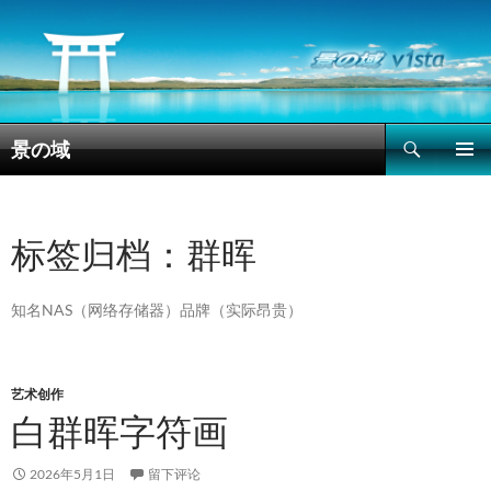
搜
景の域
索
跳
主菜单
至
正
文
标签归档：群晖
知名NAS（网络存储器）品牌（实际昂贵）
艺术创作
白群晖字符画
2026年5月1日
留下评论