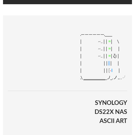
.——————.____
|
~..
| |
=
| \
|
~..
| |
=
| |
|
~..
| |
=
| ζι |
| | |
∥
| |
| | |
[
·
I
|
.\ ‗‗‗‗‗‗‗‗_.ﾉ_.ノ.. . ╯
SYNOLOGY
DS22X NAS
ASCII ART