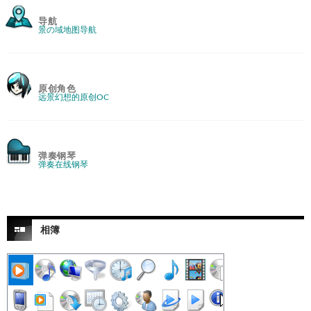
导航
景の域地图导航
原创角色
远景幻想的原创OC
弹奏钢琴
弹奏在线钢琴
相簿