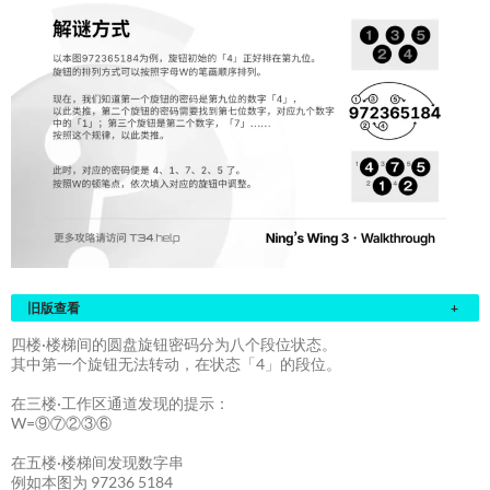
旧版查看
+
四楼·楼梯间的圆盘旋钮密码分为八个段位状态。
其中第一个旋钮无法转动，在状态「4」的段位。
在三楼·工作区通道发现的提示：
W=⑨⑦②③⑥
在五楼·楼梯间发现数字串
例如本图为 97236 5184