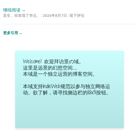
继续阅读
→
盲生，你发现了华点。
2026年8月7日
留下评论
更多引用
→
Welcome! 欢迎拜访景の域。
这里是远景的幻想空间……
本域是一个独立运营的博客空间。
本域支持IndieWeb规范以参与独立网络运
动。欲了解，请寻找侧边栏的88x31按钮。