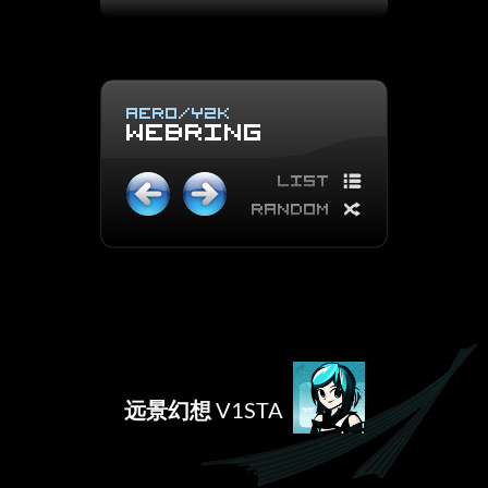
远景幻想
V1STA