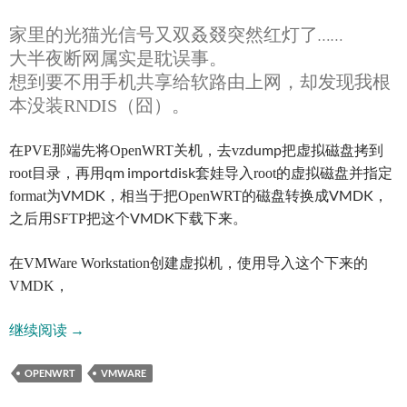
……
家里的光猫光信号又双叒叕突然红灯了
大半夜断网属实是耽误事。
想到要不用手机共享给软路由上网，却发现我根
本没装RNDIS（囧）。
dump
在PVE那端先将OpenWRT关机，去vz
把虚拟磁盘拷到
qm importdisk
root目录，再用
套娃导入root的虚拟磁盘并指定
VMDK
VMDK
format为
，相当于把OpenWRT的磁盘转换成
，
VMDK
之后用SFTP把这个
下载下来。
在VMWare Workstation创建虚拟机，使用导入这个下来的
VMDK，
OpenWRT虚拟软路由救急增加RNDIS手机上网攻略
继续阅读
→
OPENWRT
VMWARE