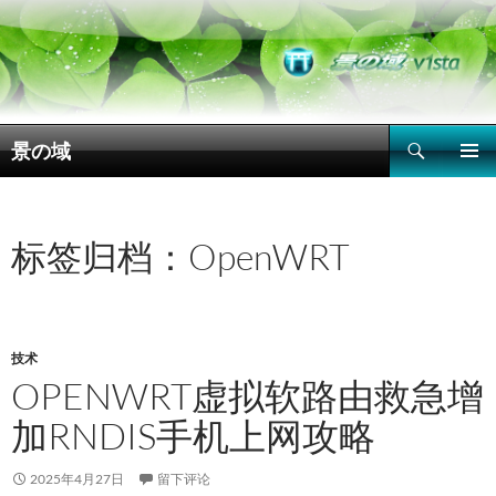
搜
景の域
索
跳
主菜单
至
正
文
标签归档：OpenWRT
技术
OPENWRT虚拟软路由救急增
加RNDIS手机上网攻略
2025年4月27日
留下评论