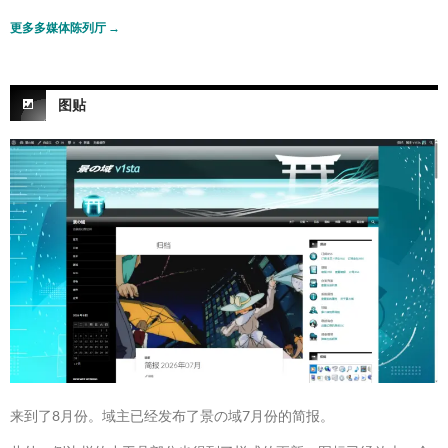
更多多媒体陈列厅
→
图贴
来到了8月份。域主已经发布了景の域7月份的简报。