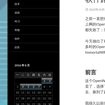
技术
2023年10月
游戏
之前一直想修
ACG
上网的Op
都失效了；
奇物
创作
今天抽出了
多时的Op
应答
Immort
2026 年 8 月
前言
一
二
三
四
五
六
日
这个Ope
1
2
卖了，选择
3
4
5
6
7
8
9
去、换到了
10
11
12
13
14
15
16
17
18
19
20
21
22
23
我很久以前便
24
25
26
27
28
29
30