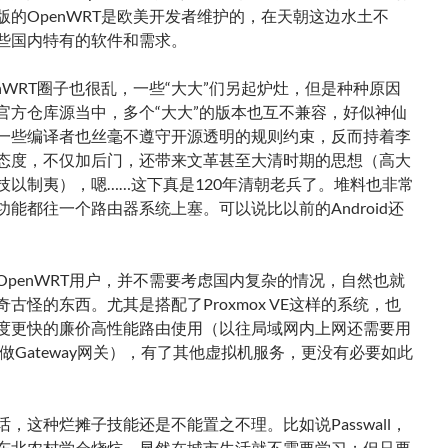
版的OpenWRT是欧美开发者维护的，在天朝这边水土不
些国内特有的软件和需求。
enWRT圈子也很乱，一些“大大”们另起炉灶，但是种种原因
官方仓库源当中，多个“大大”的版本也互不兼容，好似神仙
一些编译者也丝毫不遵守开源透明的规则约束，反而持着李
态度，不仅加后门，还带来文革甚至大清时期的思想（高大
技以制夷），嗯……这下真是120年清朝老兵了。堆料也非常
功能都往一个路由器系统上塞。可以说比以前的Android还
OpenWRT用户，并不需要考虑国内复杂的情况，自然也就
古怪的东西。尤其是搭配了Proxmox VE这样的系统，也
度更快的廉价高性能路由使用（以往局域网内上网还需要用
um4做Gateway网关），有了其他虚拟机服务，更没有必要如此
，这种烂摊子技能还是不能置之不理。比如说Passwall，
东北农村学会烧炕，显然在城市生活就不需要学习；但只要