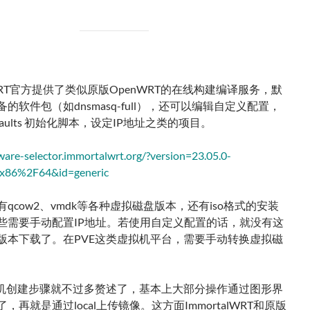
alWRT官方提供了类似原版OpenWRT的在线构建编译服务，默
的软件包（如dnsmasq-full），还可以编辑自定义配置，
defaults 初始化脚本，设定IP地址之类的项目。
mware-selector.immortalwrt.org/?version=23.05.0-
=x86%2F64&id=generic
qcow2、vmdk等各种虚拟磁盘版本，还有iso格式的安装
些需要手动配置IP地址。若使用自定义配置的话，就没有这
版本下载了。在PVE这类虚拟机平台，需要手动转换虚拟磁
拟机创建步骤就不过多赘述了，基本上大部分操作通过图形界
，再就是通过local上传镜像。这方面ImmortalWRT和原版