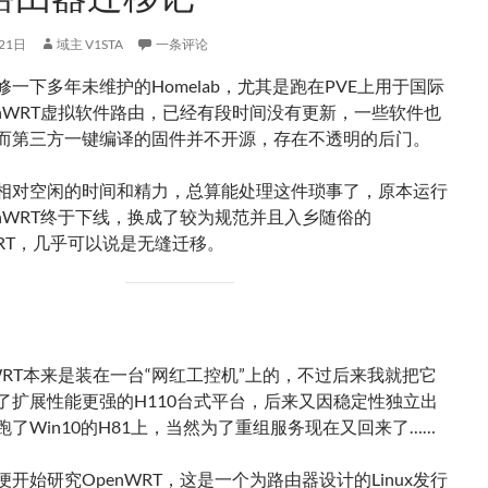
21日
域主 V1STA
一条评论
一下多年未维护的Homelab，尤其是跑在PVE上用于国际
enWRT虚拟软件路由，已经有段时间没有更新，一些软件也
而第三方一键编译的固件并不开源，存在不透明的后门。
相对空闲的时间和精力，总算能处理这件琐事了，原本运行
enWRT终于下线，换成了较为规范并且入乡随俗的
alWRT，几乎可以说是无缝迁移。
nWRT本来是装在一台“网红工控机”上的，不过后来我就把它
了扩展性能更强的H110台式平台，后来又因稳定性独立出
跑了Win10的H81上，当然为了重组服务现在又回来了……
开始研究OpenWRT，这是一个为路由器设计的Linux发行