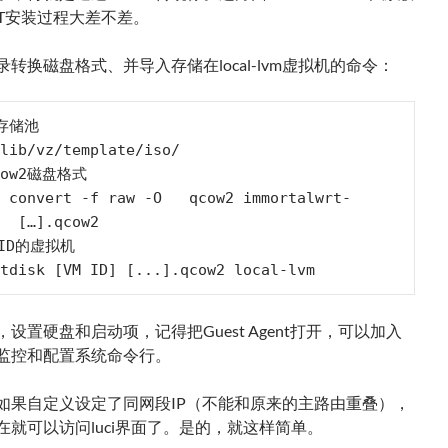
RT安装过程大差不差。
转换磁盘格式、并导入存储在local-lvm虚拟机的命令：
存储池

lib/vz/template/iso/

ow2磁盘格式

 convert -f raw -O   qcow2 immortalwrt-
  […].qcow2

ID的虚拟机

tdisk [VM ID] [...].qcow2 local-lvm
设置硬盘和启动项，记得把Guest Agent打开，可以加入
监控和配置系统命令行。
如果自定义设定了同网段IP（不能和原来的主路由重叠），
在就可以访问luci界面了。是的，就这样简单。