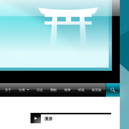
跳至正文
关于
分类
日志
图帖
相簿
邻笺
留言板
漫游