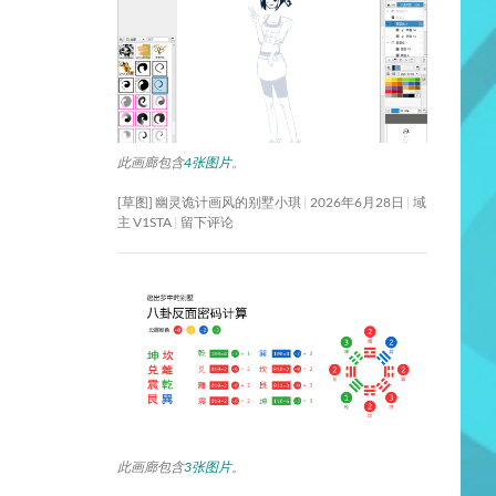
此画廊包含
4张图片
。
[草图] 幽灵诡计画风的别墅小琪
2026年6月28日
域
主 V1STA
留下评论
此画廊包含
3张图片
。