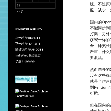
版。不过原
31
服，缺少一
« 7 月
国内的Op
不能同步到
INDIEWEB WEBRING
打架；另外
上一站 / PREV SITE
彦宏一样的
下一站 / NEXT SITE
全、师夷长
随机访问 / RANDOM
严重，什么
IndieWeb 联盟主页
要混乱。
了解 IndieWeb
然而国外的
没有这些稀奇
就是当作速
到Penti
折腾。
但在国内的话
就好比如在