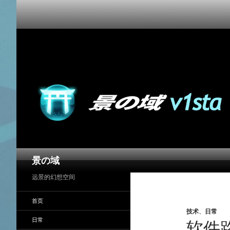
搜
景の域
索
远景的幻想空间
首页
技术
、
日常
日常
软件