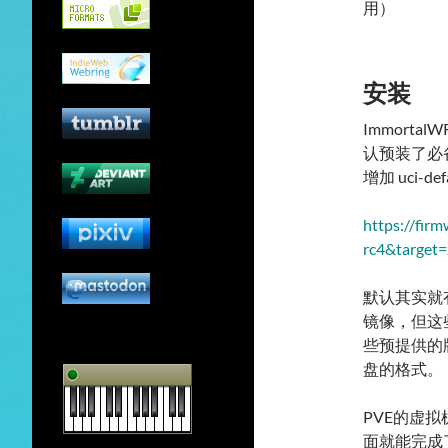
用）
安装
Immort
认预装了必备
增加 uci-
https://fir
rc4&target
默认其实就有
镜像，但这
些预提供的
盘的格式。
PVE的虚
面就能完成了