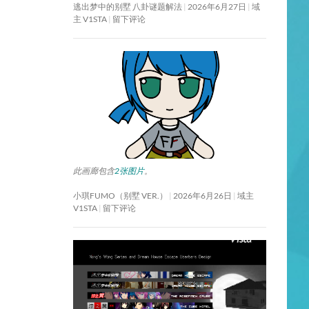
逃出梦中的别墅 八卦谜题解法
2026年6月27日
域
主 V1STA
留下评论
此画廊包含
2张图片
。
小琪FUMO（别墅 VER.）
2026年6月26日
域主
V1STA
留下评论