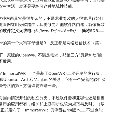
农村生活，就还是要练习这种地域性技能。
uter这种东西其实是很复杂的，不是术业专攻的人很难理解如何
随着网红叫做软路由，我更倾向叫他软件路由器，就像捣鼓
的
软件定义无线电
（Software Defined Radio）
，
简称SDR
……
uter的第一个大写字母也是R，反正都是网络通信技术（笑）
下，原版的OpenWRT不满足需求，那第三方“另起炉灶”编
不敢用。
ImmortalWRT，也是基于OpenWRT二次开发的发行版，
n和Ubuntu、Arch和Manjaro的关系，它有一个完善的软件源
些野路的第三方编译要靠谱一些。
对国内情况开创的独立分支，不过软件源和兼容性还是相当
常用的应用都有，维护和上游同步也较为规范与及时。（尽
05正式发布了，ImmortalWRT仍停留在rc4版本……不过也能