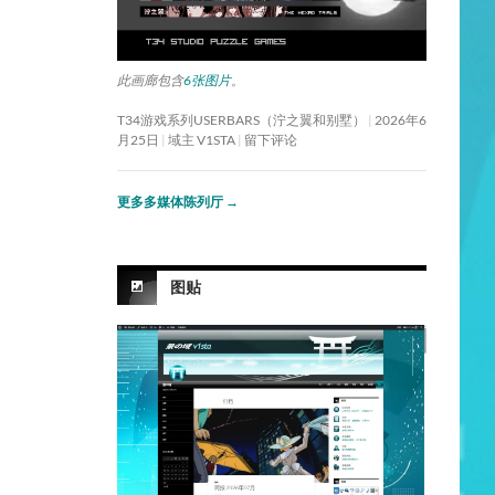
此画廊包含
6张图片
。
T34游戏系列USERBARS（泞之翼和别墅）
2026年6
月25日
域主 V1STA
留下评论
更多多媒体陈列厅
→
图贴