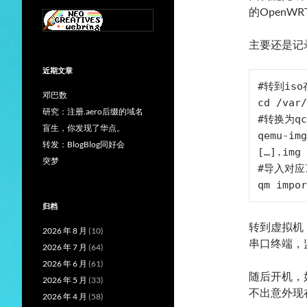
的OpenW
主要还是记录
近期文章
#转到iso
邓巴数
cd /var/
研究：注册.aero后缀的域名
#转换为qc
盲生，你发现了华点。
qemu-img
转发：BlogBlog同好会
[…].img 
突梦
#导入对应
qm impor
归档
转到虚拟机，
2026 年 8 月
(10)
串口终端，
2026 年 7 月
(64)
2026 年 6 月
(61)
随后开机，
2026 年 5 月
(33)
不出意外现
2026 年 4 月
(58)