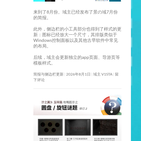
来到了8月份。域主已经发布了景の域7月份
的简报。
此外，侧边栏的小工具部分也得到了样式的更
新：图标已经放大一个尺寸，其排版类似于
Windows控制面板以及其他古早软件中常见
的布局。
后续，域主会更新独立的app页面、导游页等
模板样式。
简报与侧边栏更新
2026年8月1日
域主 V1STA
留
下评论