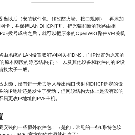
妥当以后（安装软件包、修改防火墙、接口规则），再添加
N网卡，并保持LAN DHCP打开。把光猫和新的软路由相
PoE拨号成功之后，就可以把原来的OpenWRT路由VM关机
路由系统的LAN设置取消V4网关和DNS，而IP设置为原来的
不影响原本网段的静态结构拓扑，以及其他设备和软件内的IP设
猫换太子一般。
己太懒，没有进一步去导入导出端口映射和DHCP绑定的设
备的IP地址还是发生了变动，但网段结构大体上是没有影响
不易更改IP地址的PVE主机。
置
要安装的一些额外软件包：（是的，常见的一些L系特色软
mmortalWRT官方的软件源就包含了）