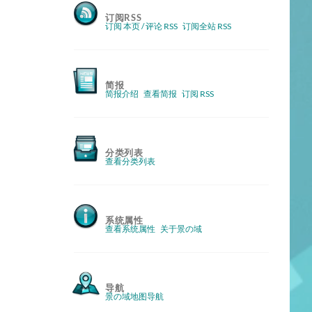
订阅RSS
订阅 本页 / 评论 RSS
订阅全站 RSS
简报
简报介绍
查看简报
订阅 RSS
分类列表
查看分类列表
系统属性
查看系统属性
关于景の域
导航
景の域地图导航