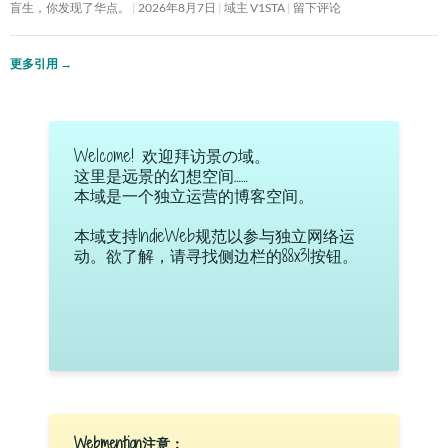
盲生，你发现了华点。
2026年8月7日
域主 V1STA
留下评论
更多引用
→
Welcome! 欢迎拜访景の域。
这里是远景的幻想空间……
本域是一个独立运营的博客空间。
本域支持IndieWeb规范以参与独立网络运
动。欲了解，请寻找侧边栏的88x31按钮。
Webmention注意：