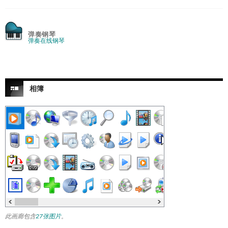
弹奏钢琴
弹奏在线钢琴
相簿
此画廊包含
27张图片
。