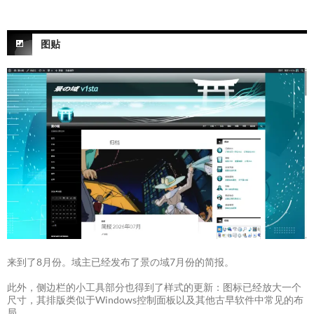
图贴
来到了8月份。域主已经发布了景の域7月份的简报。
此外，侧边栏的小工具部分也得到了样式的更新：图标已经放大一个
尺寸，其排版类似于Windows控制面板以及其他古早软件中常见的布
局。