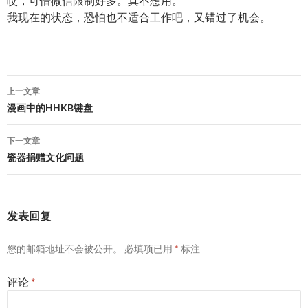
哎，可惜微信限制好多。真不想用。
我现在的状态，恐怕也不适合工作吧，又错过了机会。
文
上一文章
章
漫画中的HHKB键盘
导
下一文章
航
瓷器捐赠文化问题
发表回复
您的邮箱地址不会被公开。
必填项已用
*
标注
评论
*