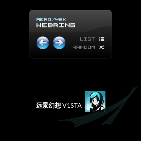
远景幻想
V1STA