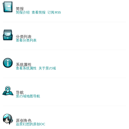
简报
简报介绍
查看简报
订阅 RSS
分类列表
查看分类列表
系统属性
查看系统属性
关于景の域
导航
景の域地图导航
原创角色
远景幻想的原创OC