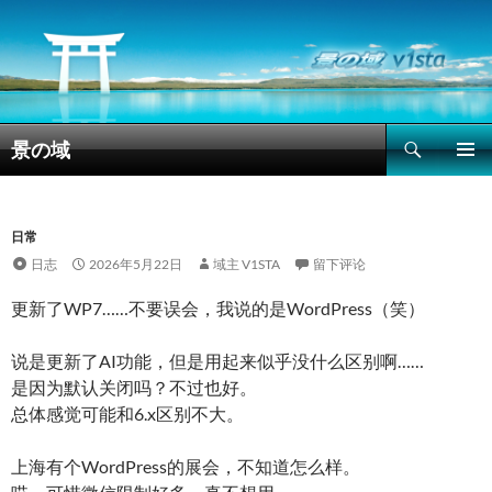
搜
景の域
索
跳
主菜单
至
正
文
日常
日志
2026年5月22日
域主 V1STA
留下评论
更新了WP7……不要误会，我说的是WordPress（笑）
说是更新了AI功能，但是用起来似乎没什么区别啊……
是因为默认关闭吗？不过也好。
总体感觉可能和6.x区别不大。
上海有个WordPress的展会，不知道怎么样。