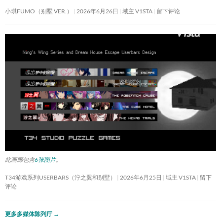
小琪FUMO（别墅 VER.）
2026年6月26日
域主 V1STA
留下评论
此画廊包含
6张图片
。
T34游戏系列USERBARS（泞之翼和别墅）
2026年6月25日
域主 V1STA
留下
评论
更多多媒体陈列厅
→