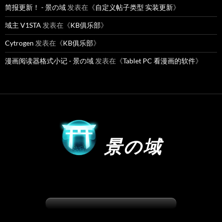
简报更新！ - 景の域
发表在《
自定义帖子类型 实装更新
》
域主 V1STA
发表在《
KB俱乐部
》
Cytrogen
发表在《
KB俱乐部
》
漫画阅读器格式小记 - 景の域
发表在《
Tablet PC 看漫画的软件
》
景の域