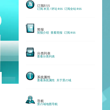
订阅RSS
订阅 本页 / 评论 RSS
订阅全站 RSS
简报
简报介绍
查看简报
订阅 RSS
分类列表
查看分类列表
系统属性
查看系统属性
关于景の域
导航
景の域地图导航