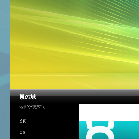
搜
景の域
索
远景的幻想空间
首页
日常