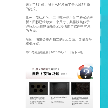
来到了8月份。域主已经发布了景の域7月份
的简报。
此外，侧边栏的小工具部分也得到了样式的更
新：图标已经放大一个尺寸，其排版类似于
Windows控制面板以及其他古早软件中常见
的布局。
后续，域主会更新独立的app页面、导游页等
模板样式。
简报与侧边栏更新
2026年8月1日
留下评论