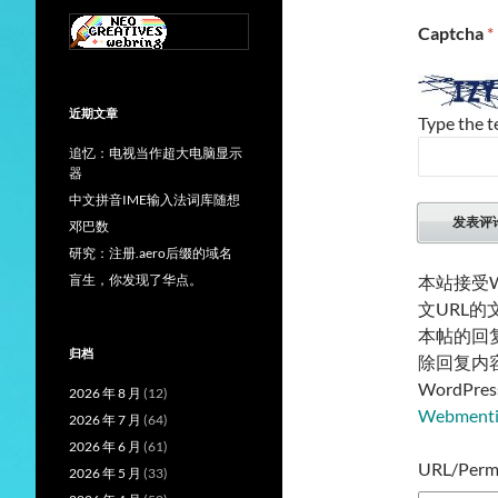
Captcha
*
近期文章
Type the t
追忆：电视当作超大电脑显示
器
中文拼音IME输入法词库随想
邓巴数
研究：注册.aero后缀的域名
盲生，你发现了华点。
本站接受W
文URL
本帖的回
归档
除回复内
WordP
2026 年 8 月
(12)
Webmen
2026 年 7 月
(64)
2026 年 6 月
(61)
URL/Permal
2026 年 5 月
(33)