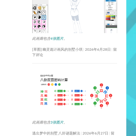
此画廊包含
4张图片
。
[草图] 幽灵诡计画风的别墅小琪
2026年6月28日
留
下评论
此画廊包含
3张图片
。
逃出梦中的别墅 八卦谜题解法
2026年6月27日
留