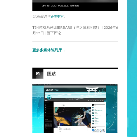
此画廊包含
6张图片
。
T34游戏系列USERBARS（泞之翼和别墅）
2026年6
月25日
留下评论
更多多媒体陈列厅
→
图贴