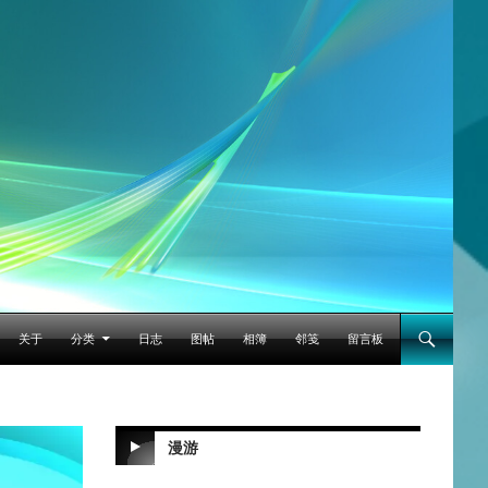
跳至正文
关于
分类
日志
图帖
相簿
邻笺
留言板
漫游