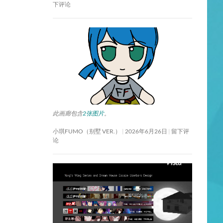
下评论
此画廊包含
2张图片
。
小琪FUMO（别墅 VER.）
2026年6月26日
留下评
论