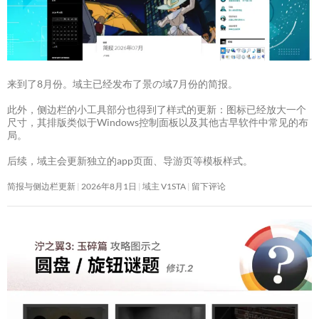
来到了8月份。域主已经发布了景の域7月份的简报。
此外，侧边栏的小工具部分也得到了样式的更新：图标已经放大一个
尺寸，其排版类似于Windows控制面板以及其他古早软件中常见的布
局。
后续，域主会更新独立的app页面、导游页等模板样式。
简报与侧边栏更新
2026年8月1日
域主 V1STA
留下评论