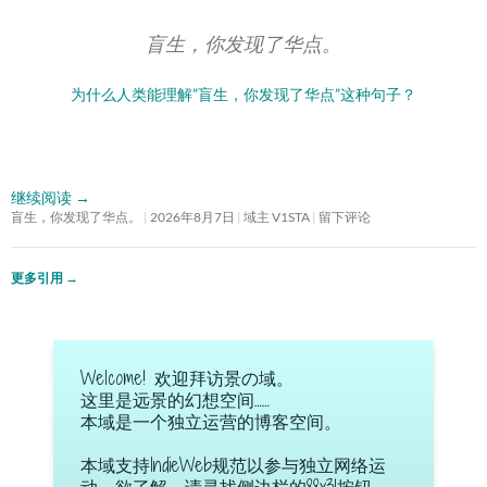
盲生，你发现了华点。
为什么人类能理解”盲生，你发现了华点”这种句子？
继续阅读
→
盲生，你发现了华点。
2026年8月7日
域主 V1STA
留下评论
更多引用
→
Welcome! 欢迎拜访景の域。
这里是远景的幻想空间……
本域是一个独立运营的博客空间。
本域支持IndieWeb规范以参与独立网络运
动。欲了解，请寻找侧边栏的88x31按钮。