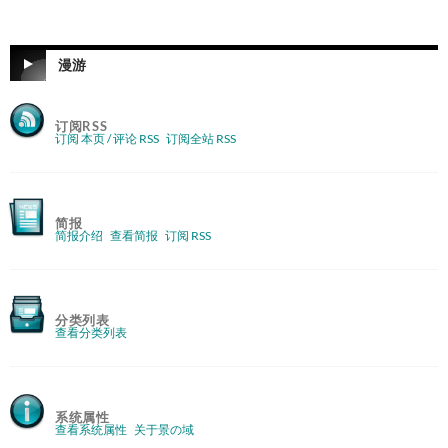
漫游
订阅RSS
订阅 本页 / 评论 RSS
订阅全站 RSS
简报
简报介绍
查看简报
订阅 RSS
分类列表
查看分类列表
系统属性
查看系统属性
关于景の域