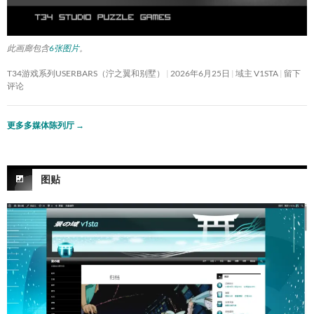
此画廊包含
6张图片
。
T34游戏系列USERBARS（泞之翼和别墅）
2026年6月25日
域主 V1STA
留下
评论
更多多媒体陈列厅
→
图贴