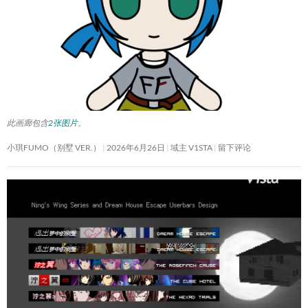
此画廊包含
2张图片
。
小琪FUMO（别墅 VER.）
2026年6月26日
域主 V1STA
留下评论