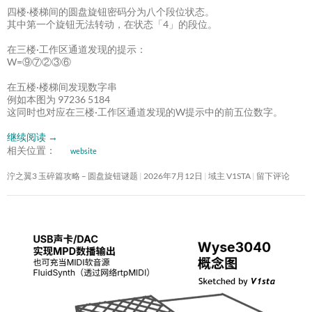
四楼·楼梯间的圆盘旋钮密码分为八个段位状态。
其中第一个旋钮无法转动，在状态「4」的段位。
在三楼·工作区通道发现的提示：
W=⑨⑦②③⑥
在五楼·楼梯间发现数字串
例如本图为 97236 5184
这同时也对应在三楼·工作区通道发现的W提示中的前五位数字。
继续阅读
→
相关位置：
website
泞之翼3 玉碎篇攻略 – 圆盘旋钮谜题
2026年7月12日
域主 V1STA
留下评论