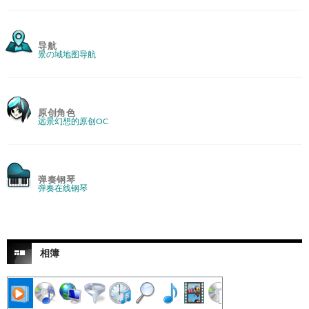
导航
景の域地图导航
原创角色
远景幻想的原创OC
弹奏钢琴
弹奏在线钢琴
相簿