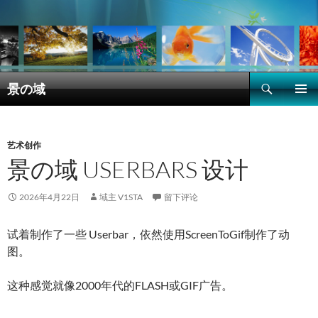
搜
景の域
索
跳
主菜单
至
正
文
艺术创作
景の域 USERBARS 设计
2026年4月22日
域主 V1STA
留下评论
试着制作了一些 Userbar，依然使用ScreenToGif制作了动
图。
这种感觉就像2000年代的FLASH或GIF广告。