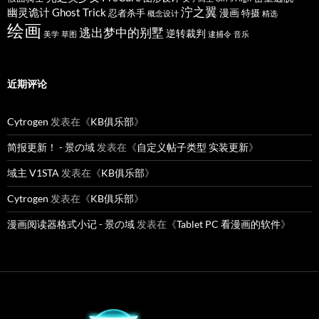
泞之翼
幽灵诡计 Ghost Trick
漫画
忍者杀手
特摄
概念设计
精选
绘画
逃出梦中的别墅
逆转裁判
美学
草图
逮捕令
音乐
近期评论
Cytrogen
发表在《
KB俱乐部
》
简报更新！ - 景の域
发表在《
自定义帖子类型 实装更新
》
域主 V1STA
发表在《
KB俱乐部
》
Cytrogen
发表在《
KB俱乐部
》
漫画阅读器格式小记 - 景の域
发表在《
Tablet PC 看漫画的软件
》