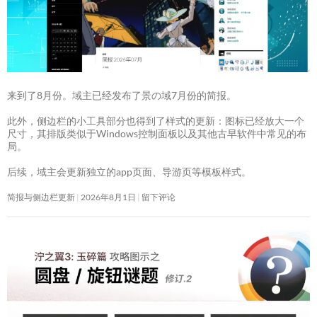
来到了8月份。域主已经发布了景の域7月份的简报。
此外，侧边栏的小工具部分也得到了样式的更新：图标已经放大一个
尺寸，其排版类似于Windows控制面板以及其他古早软件中常见的布
局。
后续，域主会更新独立的app页面、导游页等模板样式。
简报与侧边栏更新
2026年8月1日
留下评论