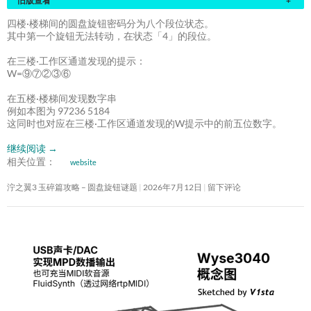
旧版查看
+
四楼·楼梯间的圆盘旋钮密码分为八个段位状态。
其中第一个旋钮无法转动，在状态「4」的段位。
在三楼·工作区通道发现的提示：
W=⑨⑦②③⑥
在五楼·楼梯间发现数字串
例如本图为 97236 5184
这同时也对应在三楼·工作区通道发现的W提示中的前五位数字。
继续阅读
→
相关位置：
website
泞之翼3 玉碎篇攻略 – 圆盘旋钮谜题
2026年7月12日
留下评论