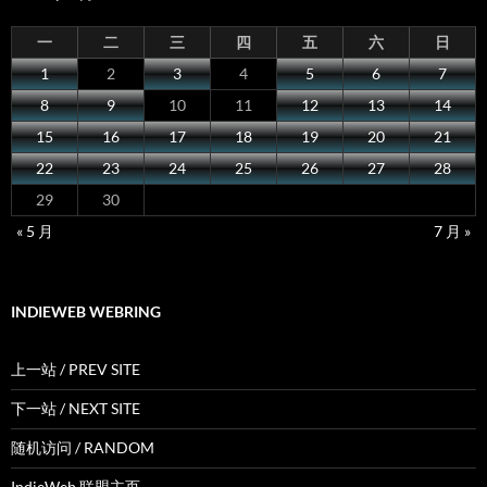
一
二
三
四
五
六
日
1
2
3
4
5
6
7
8
9
10
11
12
13
14
15
16
17
18
19
20
21
22
23
24
25
26
27
28
29
30
« 5 月
7 月 »
INDIEWEB WEBRING
上一站 / PREV SITE
下一站 / NEXT SITE
随机访问 / RANDOM
IndieWeb 联盟主页