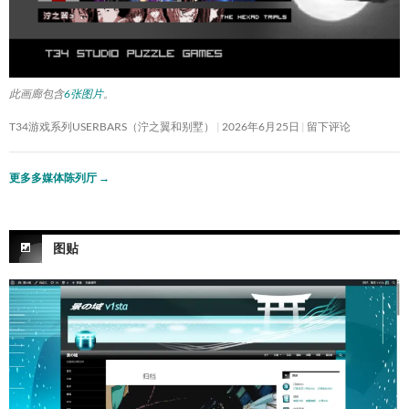
此画廊包含
6张图片
。
T34游戏系列USERBARS（泞之翼和别墅）
2026年6月25日
留下评论
更多多媒体陈列厅
→
图贴