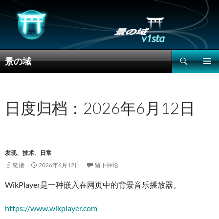
搜
景の域
索
跳
主菜单
至
正
文
日度归档：2026年6月12日
发现
、
技术
、
日常
链接
2026年6月12日
留下评论
WikPlayer是一种嵌入在网页中的背景音乐播放器。
https://www.wikplayer.com