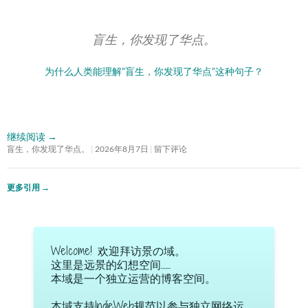
盲生，你发现了华点。
为什么人类能理解”盲生，你发现了华点”这种句子？
继续阅读
→
盲生，你发现了华点。
2026年8月7日
留下评论
更多引用
→
Welcome! 欢迎拜访景の域。
这里是远景的幻想空间……
本域是一个独立运营的博客空间。
本域支持IndieWeb规范以参与独立网络运