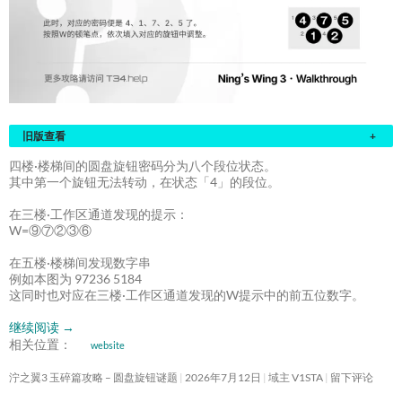
旧版查看
+
四楼·楼梯间的圆盘旋钮密码分为八个段位状态。
其中第一个旋钮无法转动，在状态「4」的段位。
在三楼·工作区通道发现的提示：
W=⑨⑦②③⑥
在五楼·楼梯间发现数字串
例如本图为 97236 5184
这同时也对应在三楼·工作区通道发现的W提示中的前五位数字。
继续阅读
→
相关位置：
website
泞之翼3 玉碎篇攻略 – 圆盘旋钮谜题
2026年7月12日
域主 V1STA
留下评论