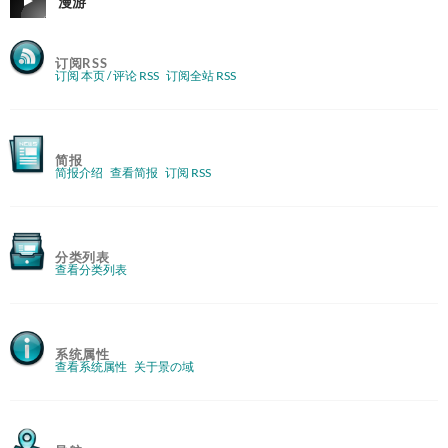
漫游
订阅RSS
订阅 本页 / 评论 RSS
订阅全站 RSS
简报
简报介绍
查看简报
订阅 RSS
分类列表
查看分类列表
系统属性
查看系统属性
关于景の域