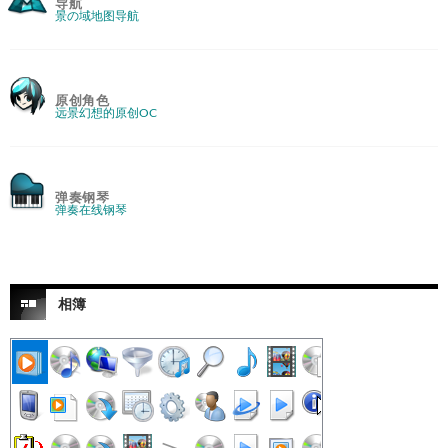
导航
景の域地图导航
原创角色
远景幻想的原创OC
弹奏钢琴
弹奏在线钢琴
相簿