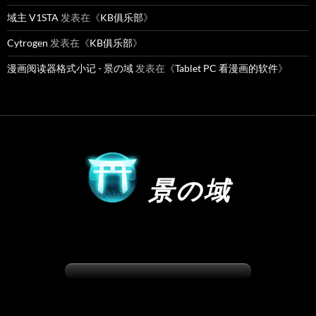
域主 V1STA
发表在《
KB俱乐部
》
Cytrogen
发表在《
KB俱乐部
》
漫画阅读器格式小记 - 景の域
发表在《
Tablet PC 看漫画的软件
》
景の域