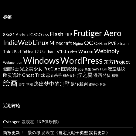
标签
Frutiger Aero
Flash
CSGO
FRP
88x31
Android
CSS
IndieWeb
Linux
OC
Minecraft
PVE
OS-tan
Nginx
Steam
Webinoly
V1sta
Wacom
ThinkPad
ToHeart2
Userbars
Vista
Windows
WordPress
东方Project
Webmention
光之美少女 PreCure
密室逃脱
假面骑士
图形设计
女子高生 Girl's High
泞之翼
幽灵诡计 Ghost Trick
漫画
忍者杀手
特摄
概念设计
精选
绘画
逃出梦中的别墅
逆转裁判
美学
草图
逮捕令
音乐
近期评论
Cytrogen
发表在《
KB俱乐部
》
简报更新！ - 景の域
发表在《
自定义帖子类型 实装更新
》