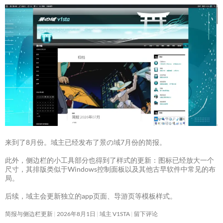
来到了8月份。域主已经发布了景の域7月份的简报。
此外，侧边栏的小工具部分也得到了样式的更新：图标已经放大一个
尺寸，其排版类似于Windows控制面板以及其他古早软件中常见的布
局。
后续，域主会更新独立的app页面、导游页等模板样式。
简报与侧边栏更新
2026年8月1日
域主 V1STA
留下评论