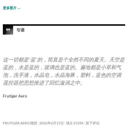
更多图片
→
引语
这一切都是“蓝”的，简直是个全然不同的夏天。天空是
蓝的，水是蓝的，玻璃也是蓝的。遍地都是小草和气
泡，洗手液，水晶皂，水晶海豚，塑料，蓝色的空调
遥控器把思想推进了回忆漩涡之中。
Frutiger Aero
FRUTIGER AERO 随想
2026年6月17日
域主 V1STA
留下评论