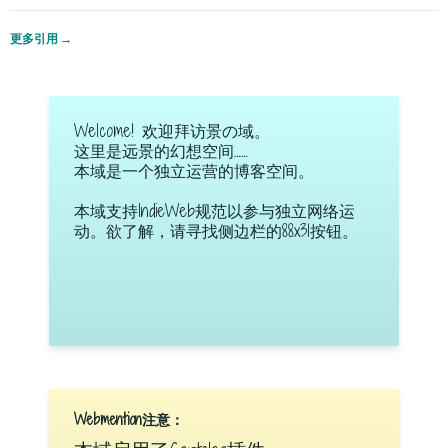
更多引用
→
Welcome! 欢迎拜访景の域。
这里是远景的幻想空间……
本域是一个独立运营的博客空间。
本域支持IndieWeb规范以参与独立网络运
动。欲了解，请寻找侧边栏的88x31按钮。
Webmention注意：