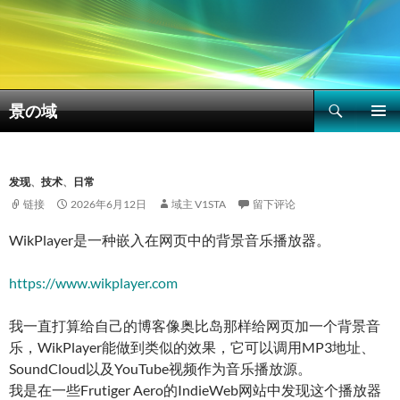
搜
景の域
索
跳
主菜单
至
正
文
发现
、
技术
、
日常
链接
2026年6月12日
域主 V1STA
留下评论
WikPlayer是一种嵌入在网页中的背景音乐播放器。
https://www.wikplayer.com
我一直打算给自己的博客像奥比岛那样给网页加一个背景音
乐，WikPlayer能做到类似的效果，它可以调用MP3地址、
SoundCloud以及YouTube视频作为音乐播放源。
我是在一些Frutiger Aero的IndieWeb网站中发现这个播放器