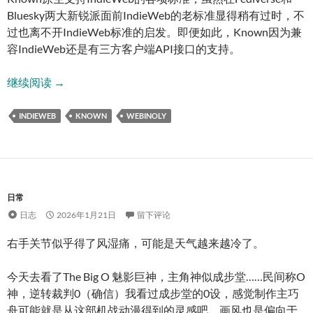
Bluesky两大新锐派面前IndieWeb的老标准显得稍有过时，不
过也离不开IndieWeb标准的启发。即便如此，Known因为兼
容IndieWeb还是有三方客户端API接口的支持。
续述 Known
继续阅读
→
INDIEWEB
KNOWN
WEBINOLY
日常
日志
2026年1月21日
留下评论
右手关节似乎得了风湿痛，可能是天气越来越冷了。
今天去看了The Big O 魅影巨神，主角神似成步堂……民间称O
神，逆转裁判0（确信）我看过成步堂的0设，感觉制作主巧
舟可能就是从这部机战动漫得到的灵感吧。画风也是偏向于