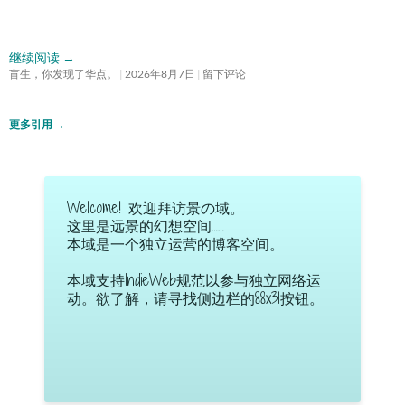
继续阅读
→
盲生，你发现了华点。
2026年8月7日
留下评论
更多引用
→
Welcome! 欢迎拜访景の域。
这里是远景的幻想空间……
本域是一个独立运营的博客空间。
本域支持IndieWeb规范以参与独立网络运
动。欲了解，请寻找侧边栏的88x31按钮。