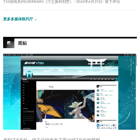
T34游戏系列USERBARS（泞之翼和别墅）
2026年6月25日
留下评论
更多多媒体陈列厅
→
图贴
来到了8月份。域主已经发布了景の域7月份的简报。