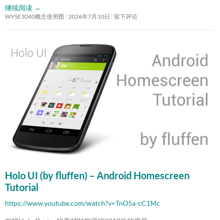
继续阅读
→
WYSE3040概念使用图
2026年7月10日
留下评论
Holo UI (by fluffen) – Android Homescreen
Tutorial
https://www.youtube.com/watch?v=TnO5a-cC1Mc