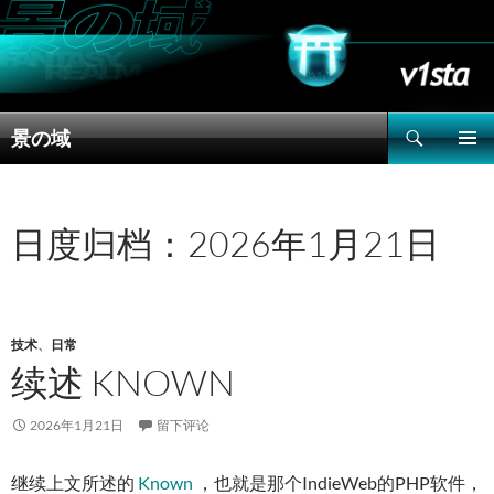
搜
景の域
索
跳
主菜单
至
正
文
日度归档：2026年1月21日
技术
、
日常
续述 KNOWN
2026年1月21日
留下评论
继续上文所述的
Known
，也就是那个IndieWeb的PHP软件，