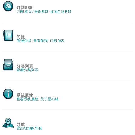
订阅RSS
订阅 本页 / 评论 RSS
订阅全站 RSS
简报
简报介绍
查看简报
订阅 RSS
分类列表
查看分类列表
系统属性
查看系统属性
关于景の域
导航
景の域地图导航