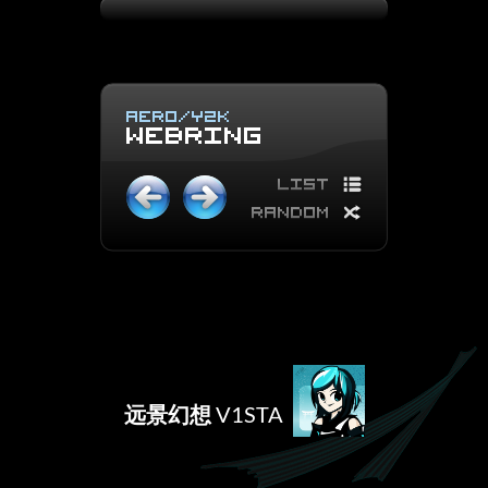
远景幻想
V1STA