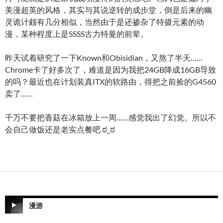
美漫超英的风格，其实与其说逆转的成步堂，倒是后来的幽
灵诡计颇有几分相似，当然由于是还掺杂了特摄元素的动
漫，某种程度上是SSSS古力特曼的前辈。
昨天试着研究了一下Known和Obisidian，又熬了半天……
Chrome卡了好多次了，难道是因为我把24GB降成16GB导致
的吗？最近也在计划装真ITX的软路由，得把之前捡的G4560
卖了……
千万不要把香菇在冰箱放上一周……感觉我出了幻觉。所以不
会自己做饭还是老实点餐吧 ಠ⁠_⁠ಠ
漫游