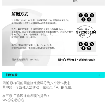
旧版查看
+
四楼·楼梯间的圆盘旋钮密码分为八个段位状态。
其中第一个旋钮无法转动，在状态「4」的段位。
在三楼·工作区通道发现的提示：
W=⑨⑦②③⑥