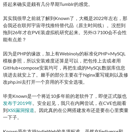
搭起来确实是颇有几分早期Tumblr的感觉。
其实我很早之前就了解到Known了，大概是2022年左右，那
会我还在联邦宇宙寻找推特替代品（原主时间线）。没想到
拖到26年才在PVE装虚拟机研究起来。另外i3 7100会不会性
能有点差？
因为是PHP的缘故，加上有Webinoly的标准化PHP+MySQL
模板参照，所以安装难度还算是可以，把包传上去或者用
GitHub+compose安装均可，再把生成的MySQL数据库信息
填进去就安上了。棘手的部分主要在于Nginx重写规则以及修
改php.ini去打开一个弃用的不安全选项。
毕竟Known是一个将近10多年前的老软件了，即使正式版也
发布于2019年
。安全起见，我只在内网尝试，在CVE也能看
到
XSS漏洞报道
。因此真的在公网搭建发布还是要在心里窦量
一下子。
Known原生支持IndieWeb的各项标准，虽然在Fediverse和