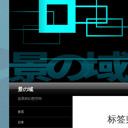
搜
景の域
索
远景的幻想空间
首页
标签
日常