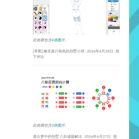
此画廊包含
4张图片
。
[草图] 幽灵诡计画风的别墅小琪
2026年6月28日
留
下评论
此画廊包含
3张图片
。
逃出梦中的别墅 八卦谜题解法
2026年6月27日
留