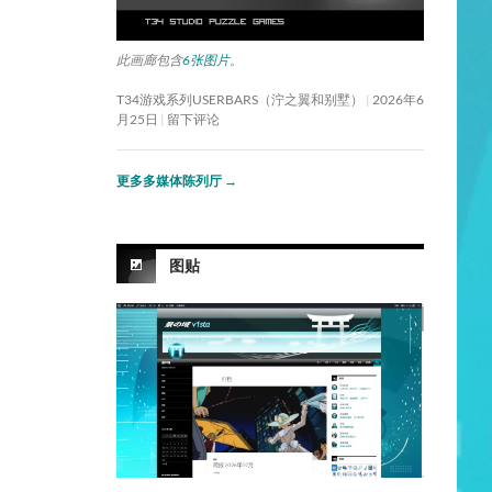
此画廊包含
6张图片
。
T34游戏系列USERBARS（泞之翼和别墅）
2026年6
月25日
留下评论
更多多媒体陈列厅
→
图贴