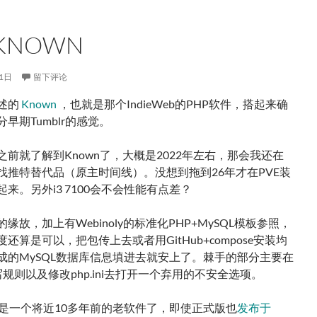
KNOWN
1日
留下评论
述的
Known
，也就是那个IndieWeb的PHP软件，搭起来确
早期Tumblr的感觉。
之前就了解到Known了，大概是2022年左右，那会我还在
找推特替代品（原主时间线）。没想到拖到26年才在PVE装
来。另外i3 7100会不会性能有点差？
的缘故，加上有Webinoly的标准化PHP+MySQL模板参照，
还算是可以，把包传上去或者用GitHub+compose安装均
成的MySQL数据库信息填进去就安上了。棘手的部分主要在
重写规则以及修改php.ini去打开一个弃用的不安全选项。
wn是一个将近10多年前的老软件了，即使正式版也
发布于