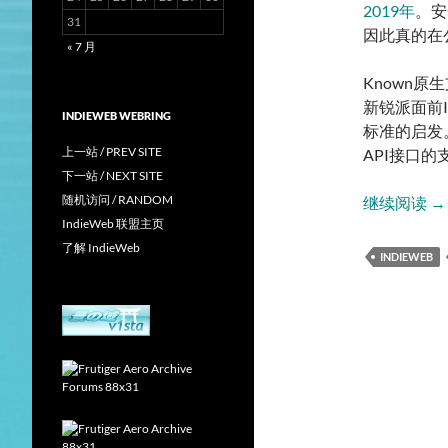
2019年
。安
31
因此真的在
« 7 月
Known原生
新锐派面前I
INDIEWEB WEBRING
标准的启发。
上一站 / PREV SITE
API接口的
下一站 / NEXT SITE
随机访问 / RANDOM
续述
继续阅读
→
IndieWeb 联盟主页
了解 IndieWeb
INDIEWEB