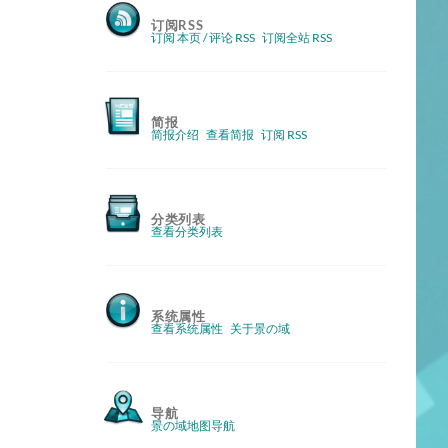
订阅RSS
订阅 本页 / 评论 RSS
订阅全站 RSS
简报
简报介绍
查看简报
订阅 RSS
分类列表
查看分类列表
系统属性
查看系统属性
关于景の域
导航
景の域地图导航