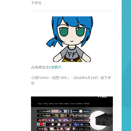
下评论
此画廊包含
2张图片
。
小琪FUMO（别墅 VER.）
2026年6月26日
留下评
论