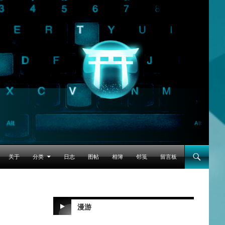
跳至正文
关于
分类
日志
图帖
相簿
邻笺
留言板
漫游