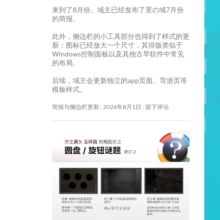
来到了8月份。域主已经发布了景の域7月份
的简报。
此外，侧边栏的小工具部分也得到了样式的更
新：图标已经放大一个尺寸，其排版类似于
Windows控制面板以及其他古早软件中常见
的布局。
后续，域主会更新独立的app页面、导游页等
模板样式。
简报与侧边栏更新
2026年8月1日
留下评论