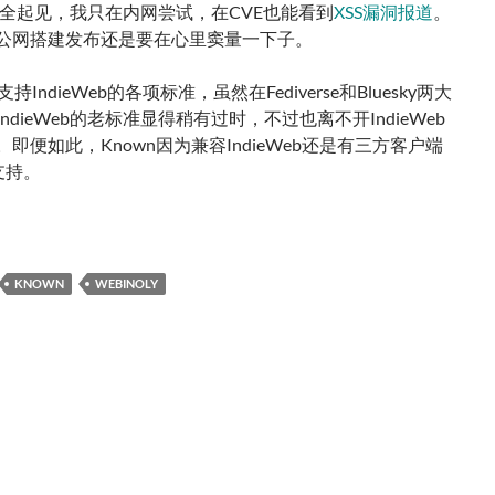
全起见，我只在内网尝试，在CVE也能看到
XSS漏洞报道
。
公网搭建发布还是要在心里窦量一下子。
支持IndieWeb的各项标准，虽然在Fediverse和Bluesky两大
ndieWeb的老标准显得稍有过时，不过也离不开IndieWeb
即便如此，Known因为兼容IndieWeb还是有三方客户端
支持。
 Known
KNOWN
WEBINOLY