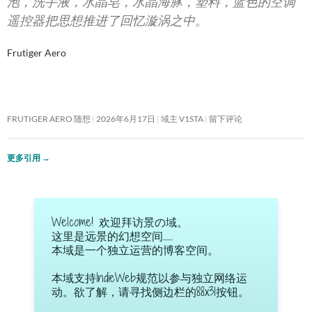
泡，洗手液，水晶皂，水晶海豚，塑料，蓝色的空调
遥控器把思想推进了回忆漩涡之中。
Frutiger Aero
FRUTIGER AERO 随想
2026年6月17日
域主 V1STA
留下评论
更多引用
→
Welcome! 欢迎拜访景の域。
这里是远景的幻想空间……
本域是一个独立运营的博客空间。
本域支持IndieWeb规范以参与独立网络运
动。欲了解，请寻找侧边栏的88x31按钮。