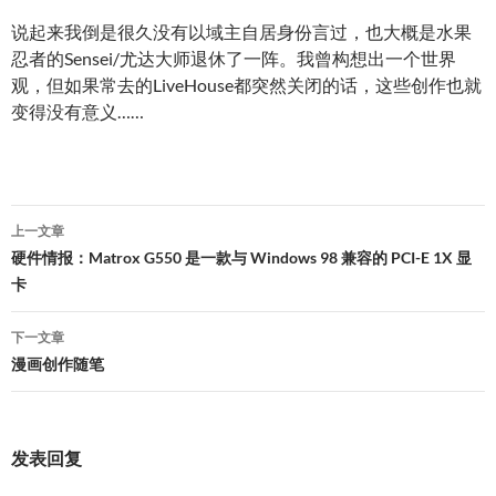
说起来我倒是很久没有以域主自居身份言过，也大概是水果
忍者的Sensei/尤达大师退休了一阵。我曾构想出一个世界
观，但如果常去的LiveHouse都突然关闭的话，这些创作也就
变得没有意义……
文
上一文章
章
硬件情报：Matrox G550 是一款与 Windows 98 兼容的 PCI-E 1X 显
卡
导
航
下一文章
漫画创作随笔
发表回复