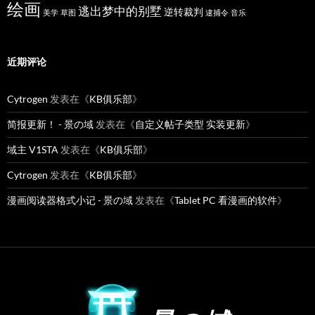
绘画
逃出梦中的别墅
逆转裁判
美学
草图
逮捕令
音乐
近期评论
Cytrogen
发表在《
KB俱乐部
》
简报更新！ - 景の域
发表在《
自定义帖子类型 实装更新
》
域主 V1STA
发表在《
KB俱乐部
》
Cytrogen
发表在《
KB俱乐部
》
漫画阅读器格式小记 - 景の域
发表在《
Tablet PC 看漫画的软件
》