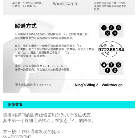
旧版查看
+
四楼·楼梯间的圆盘旋钮密码分为八个段位状态。
其中第一个旋钮无法转动，在状态「4」的段位。
在三楼·工作区通道发现的提示：
W=⑨⑦②③⑥