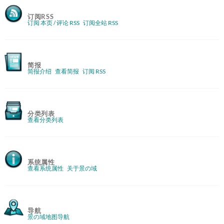
订阅RSS
订阅 本页 / 评论 RSS
订阅全站 RSS
简报
简报介绍
查看简报
订阅 RSS
分类列表
查看分类列表
系统属性
查看系统属性
关于景の域
导航
景の域地图导航