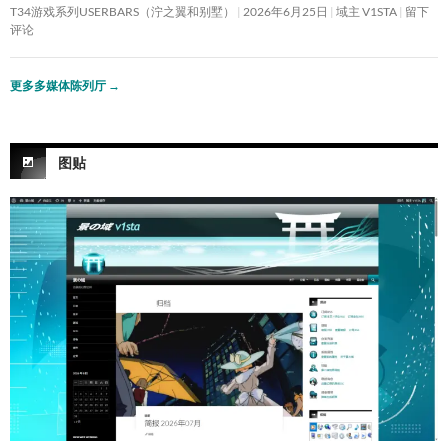
T34游戏系列USERBARS（泞之翼和别墅）
2026年6月25日
域主 V1STA
留下
评论
更多多媒体陈列厅
→
图贴