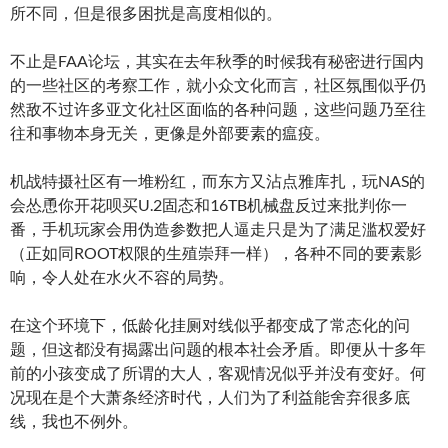
所不同，但是很多困扰是高度相似的。
不止是FAA论坛，其实在去年秋季的时候我有秘密进行国内
的一些社区的考察工作，就小众文化而言，社区氛围似乎仍
然敌不过许多亚文化社区面临的各种问题，这些问题乃至往
往和事物本身无关，更像是外部要素的瘟疫。
机战特摄社区有一堆粉红，而东方又沾点雅库扎，玩NAS的
会怂恿你开花呗买U.2固态和16TB机械盘反过来批判你一
番，手机玩家会用伪造参数把人逼走只是为了满足滥权爱好
（正如同ROOT权限的生殖崇拜一样），各种不同的要素影
响，令人处在水火不容的局势。
在这个环境下，低龄化挂厕对线似乎都变成了常态化的问
题，但这都没有揭露出问题的根本社会矛盾。即便从十多年
前的小孩变成了所谓的大人，客观情况似乎并没有变好。何
况现在是个大萧条经济时代，人们为了利益能舍弃很多底
线，我也不例外。