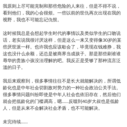
我原则上尽可能克制和那些危险的人来往，但是不得不说，
看到他们，我的心会很烦。一些以前的世仇再次出现在我的
视野，我也不可能忘记仇恨。
这时候我总是会想起学生时代的事情以及类似学生的口吻说
话，老实说我很讨厌这样，但是这么一来又变得像30岁的某
些厌世派一样。也许我也应该歇会了，毕竟现在钱难挣，我
这也没什么余额，还总是被商界当成孩子。那是那些刷谁谁
辱华的贵族小孩没法理解的吧。我反正是受够了那种流言泛
滥的日子。
我后来观察到，很多事情往往不是长大就能解决的，所谓低
龄化也是中年社会切割敌对势力的一种社会政治公关手法。
很多事情问题纠纷即使是中年人社会也依旧存在，然后他们
就会把低龄化的门槛调高，嗯……反噬到40岁大叔也是低龄
人，但是从来不会解决社会矛盾，也不可能解决。
未完待续……