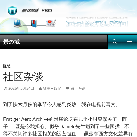
搜
景の域
索
跳
主菜单
至
正
文
随想
社区杂谈
2026年5月24日
域主 V1STA
留下评论
到了快六月份的季节令人感到炎热，我在电视前写文。
Frutiger Aero Archive的附属论坛在几个小时突然关了一阵
子……甚是令我担心。似乎Daniele先生遇到了一些困扰，不
得不关闭许多社区相关的运营担任……虽然东西方文化差异有