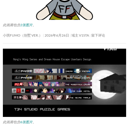
此画廊包含
2张图片
。
小琪FUMO（别墅 VER.）
2026年6月26日
域主 V1STA
留下评论
此画廊包含
6张图片
。