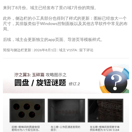
来到了8月份。域主已经发布了景の域7月份的简报。
此外，侧边栏的小工具部分也得到了样式的更新：图标已经放大一个
尺寸，其排版类似于Windows控制面板以及其他古早软件中常见的布
局。
后续，域主会更新独立的app页面、导游页等模板样式。
简报与侧边栏更新
2026年8月1日
域主 V1STA
留下评论