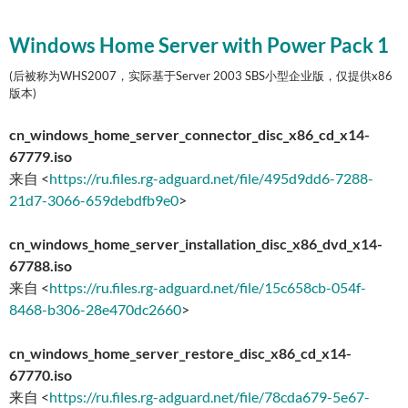
Windows Home Server with Power Pack 1
(后被称为WHS2007，实际基于Server 2003 SBS小型企业版，仅提供x86
版本)
cn_windows_home_server_connector_disc_x86_cd_x14-
67779.iso
来自 <
https://ru.files.rg-adguard.net/file/495d9dd6-7288-
21d7-3066-659debdfb9e0
>
cn_windows_home_server_installation_disc_x86_dvd_x14-
67788.iso
来自 <
https://ru.files.rg-adguard.net/file/15c658cb-054f-
8468-b306-28e470dc2660
>
cn_windows_home_server_restore_disc_x86_cd_x14-
67770.iso
来自 <
https://ru.files.rg-adguard.net/file/78cda679-5e67-