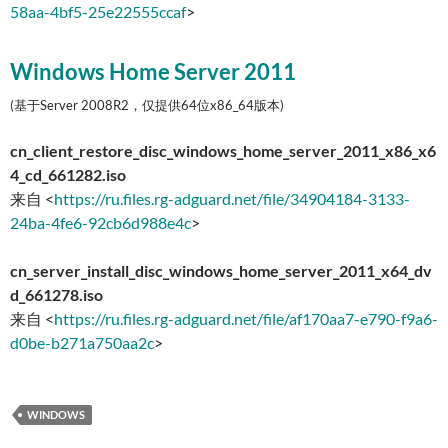
58aa-4bf5-25e22555ccaf
>
Windows Home Server 2011
(基于Server 2008R2，仅提供64位x86_64版本)
cn_client_restore_disc_windows_home_server_2011_x86_x6
4_cd_661282.iso
来自 <
https://ru.files.rg-adguard.net/file/34904184-3133-
24ba-4fe6-92cb6d988e4c
>
cn_server_install_disc_windows_home_server_2011_x64_dv
d_661278.iso
来自 <
https://ru.files.rg-adguard.net/file/af170aa7-e790-f9a6-
d0be-b271a750aa2c
>
WINDOWS