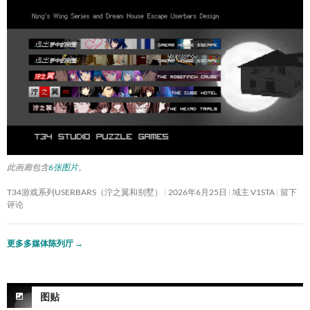
此画廊包含
6张图片
。
T34游戏系列USERBARS（泞之翼和别墅）
2026年6月25日
域主 V1STA
留下
评论
更多多媒体陈列厅
→
图贴