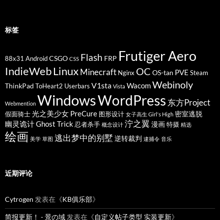
标签
Frutiger Aero
Flash
CSGO
FRP
88x31
Android
CSS
IndieWeb
Linux
OC
Minecraft
PVE
OS-tan
Nginx
Steam
Webinoly
V1sta
Wacom
ThinkPad
ToHeart2
Userbars
Vista
Windows
WordPress
东方Project
Webmention
光之美少女 PreCure
密室逃脱
假面骑士
图形设计
女子高生 Girl's High
泞之翼
幽灵诡计 Ghost Trick
漫画
忍者杀手
特摄
概念设计
精选
绘画
逃出梦中的别墅
逆转裁判
美学
草图
逮捕令
音乐
近期评论
Cytrogen
发表在《
KB俱乐部
》
简报更新！ - 景の域
发表在《
自定义帖子类型 实装更新
》