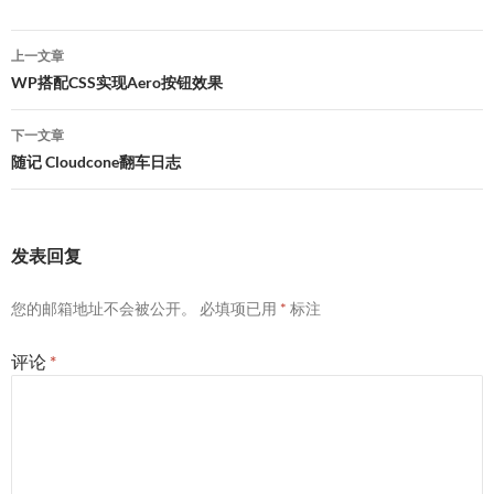
文
上一文章
章
WP搭配CSS实现Aero按钮效果
导
下一文章
航
随记 Cloudcone翻车日志
发表回复
您的邮箱地址不会被公开。
必填项已用
*
标注
评论
*