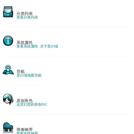
分类列表
查看分类列表
系统属性
查看系统属性
关于景の域
导航
景の域地图导航
原创角色
远景幻想的原创OC
弹奏钢琴
弹奏在线钢琴