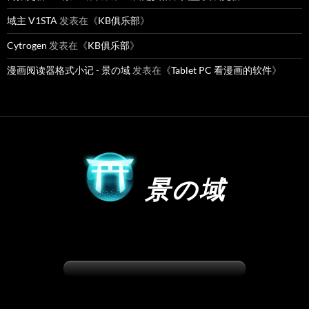
域主 V1STA
发表在《
KB俱乐部
》
Cytrogen
发表在《
KB俱乐部
》
漫画阅读器格式小记 - 景の域
发表在《
Tablet PC 看漫画的软件
》
景の域