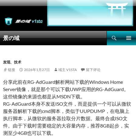
搜
景の域
索
跳
主菜单
至
正
文
发现
、
技术
链接
2026年1月27日
域主 V1STA
留下评论
分享此前在RG-AdGuard解析网站下载的Windows Home
Server镜像，就是那个可以下载UWP应用的RG-AdGuard。
这些镜像的来源也都是从MSDN下载。
RG-AdGuard本身不发送ISO文件，而是提供一个可以从微软
服务器解析下载的cmd脚本，类似于UUPDUMP，在电脑上
执行脚本，从微软的服务器拉取分片数据。最终合成ISO文
件。由于下载时需要稳定的大容量内存，推荐8GB起步，实
测至少4GB也可以下载。