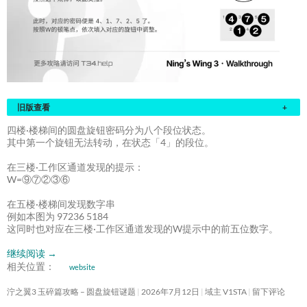
旧版查看
+
四楼·楼梯间的圆盘旋钮密码分为八个段位状态。
其中第一个旋钮无法转动，在状态「4」的段位。
在三楼·工作区通道发现的提示：
W=⑨⑦②③⑥
在五楼·楼梯间发现数字串
例如本图为 97236 5184
这同时也对应在三楼·工作区通道发现的W提示中的前五位数字。
继续阅读
→
相关位置：
website
泞之翼3 玉碎篇攻略 – 圆盘旋钮谜题
2026年7月12日
域主 V1STA
留下评论