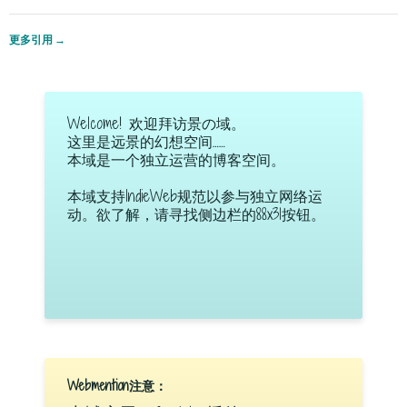
更多引用
→
Welcome! 欢迎拜访景の域。
这里是远景的幻想空间……
本域是一个独立运营的博客空间。
本域支持IndieWeb规范以参与独立网络运
动。欲了解，请寻找侧边栏的88x31按钮。
Webmention注意：