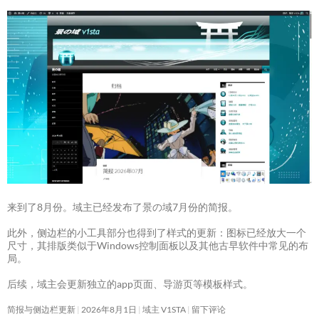
来到了8月份。域主已经发布了景の域7月份的简报。
此外，侧边栏的小工具部分也得到了样式的更新：图标已经放大一个
尺寸，其排版类似于Windows控制面板以及其他古早软件中常见的布
局。
后续，域主会更新独立的app页面、导游页等模板样式。
简报与侧边栏更新
2026年8月1日
域主 V1STA
留下评论