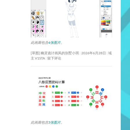
此画廊包含
4张图片
。
[草图] 幽灵诡计画风的别墅小琪
2026年6月28日
域
主 V1STA
留下评论
此画廊包含
3张图片
。