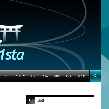
跳至正文
关于
分类
日志
图帖
相簿
邻笺
留言板
漫游