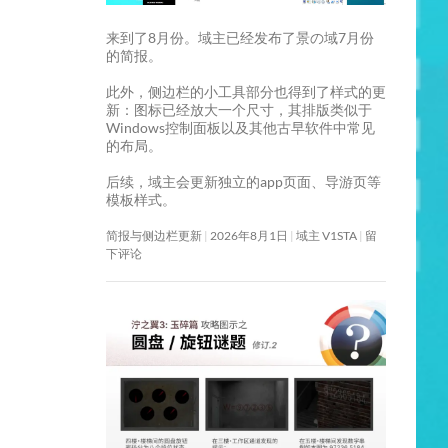
来到了8月份。域主已经发布了景の域7月份
的简报。
此外，侧边栏的小工具部分也得到了样式的更
新：图标已经放大一个尺寸，其排版类似于
Windows控制面板以及其他古早软件中常见
的布局。
后续，域主会更新独立的app页面、导游页等
模板样式。
简报与侧边栏更新
2026年8月1日
域主 V1STA
留
下评论