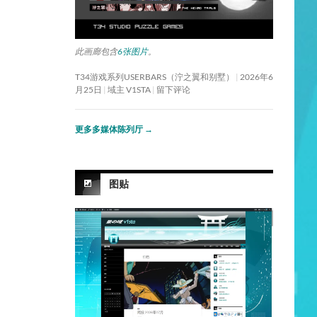
此画廊包含
6张图片
。
T34游戏系列USERBARS（泞之翼和别墅）
2026年6
月25日
域主 V1STA
留下评论
更多多媒体陈列厅
→
图贴