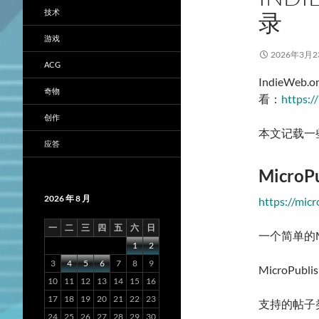
技术
录
游戏
2026年3月2
ACG
IndieWe
奇物
看：
https:/
创作
本文记载一些
应答
MicroPu
2026 年 8 月
https://micr
一
二
三
四
五
六
日
一个简单的M
1
2
3
4
5
6
7
8
9
MicroPu
10
11
12
13
14
15
16
17
18
19
20
21
22
23
支持的帖子
24
25
26
27
28
29
30