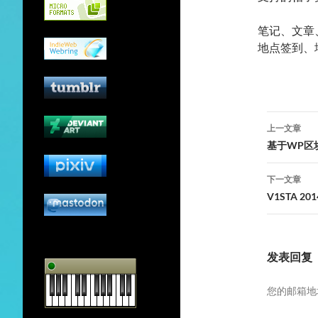
笔记、文章
地点签到、
文
上一文章
章
基于WP区块
导
下一文章
航
V1STA 2
发表回复
您的邮箱地