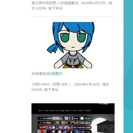
逃出梦中的别墅 八卦谜题解法
2026年6月27日
域
主 V1STA
留下评论
此画廊包含
2张图片
。
小琪FUMO（别墅 VER.）
2026年6月26日
域主
V1STA
留下评论