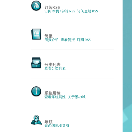
订阅RSS
订阅 本页 / 评论 RSS
订阅全站 RSS
简报
简报介绍
查看简报
订阅 RSS
分类列表
查看分类列表
系统属性
查看系统属性
关于景の域
导航
景の域地图导航