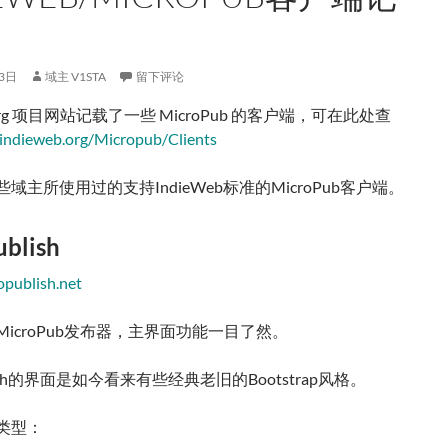
3日
域主 V1STA
留下评论
b.org 项目网站记载了一些 MicroPub 的客户端，可在此处查
/indieweb.org/Micropub/Clients
域主所使用过的支持IndieWeb标准的MicroPub客户端。
blish
opublish.net
icroPub发布器，主界面功能一目了然。
blish的界面是如今看来有些经典老旧的Bootstrap风格。
类型：