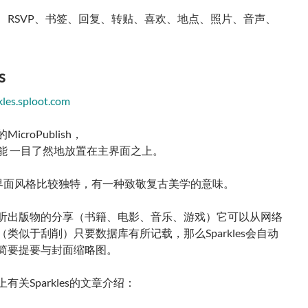
、RSVP、书签、回复、转贴、喜欢、地点、照片、音声、
s
kles.sploot.com
icroPublish，
能 一目了然地放置在主界面之上。
es的界面风格比较独特，有一种致敬复古美学的意味。
听出版物的分享（书籍、电影、音乐、游戏）它可以从网络
类似于刮削）只要数据库有所记载，那么Sparkles会自动
简要提要与封面缩略图。
有关Sparkles的文章介绍：