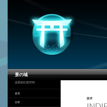
搜
景の域
索
远景的幻想空间
首页
技术
日常
IND