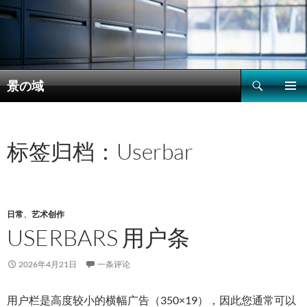
搜
景の域
索
跳
主菜单
至
正
文
标签归档：Userbar
日常
、
艺术创作
USERBARS 用户条
2026年4月21日
一条评论
用户栏是高度较小的横幅广告（350×19），因此您通常可以