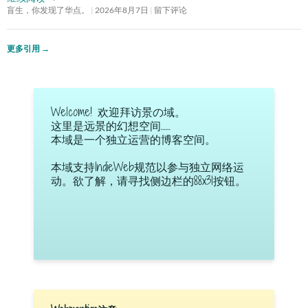
盲生，你发现了华点。
2026年8月7日
留下评论
更多引用
→
Welcome! 欢迎拜访景の域。
这里是远景的幻想空间……
本域是一个独立运营的博客空间。
本域支持IndieWeb规范以参与独立网络运
动。欲了解，请寻找侧边栏的88x31按钮。