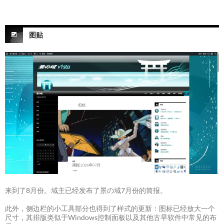
图贴
来到了8月份。域主已经发布了景の域7月份的简报。
此外，侧边栏的小工具部分也得到了样式的更新：图标已经放大一个
尺寸，其排版类似于Windows控制面板以及其他古早软件中常见的布