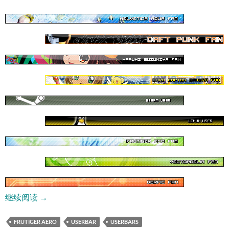
Userbars 用户条
继续阅读
→
FRUTIGER AERO
USERBAR
USERBARS