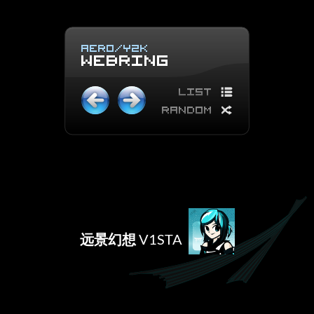
远景幻想
V1STA