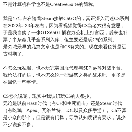
不是计算机科学也不是Creative Suite的简称。
我是17年左右随着Steam接触CSGO的，真正深入沉迷CS系列
在2022年-23年左右，因为看视频觉得CS当老六很有意思，
于是我自购了一张GTX650Ti插在办公机上打官匹，后来也补
票了半条命几乎全系列入库，但主要还是玩CS的系列。
景の域最早的几篇文章也是和CS有关的。现在来看也算是远
古时期了。
不怎么玩私服、也不玩完美国服代理与5EPlay等对战平台。
我枪法打的烂，也不怎么说一些游戏之类的战术吧，更多是
在回忆一些事情。
CS怎么说呢，现实中我认识玩CS的人很少。
无论是以前Flash时代（有CF和生死狙击）还是Steam时代
（有吃鸡、Apex、瓦洛兰特、LOL以及众多手游）。CS不算
是小众的那个，但是很有门槛，导致认知度很有要求，说少
不少说多不多。