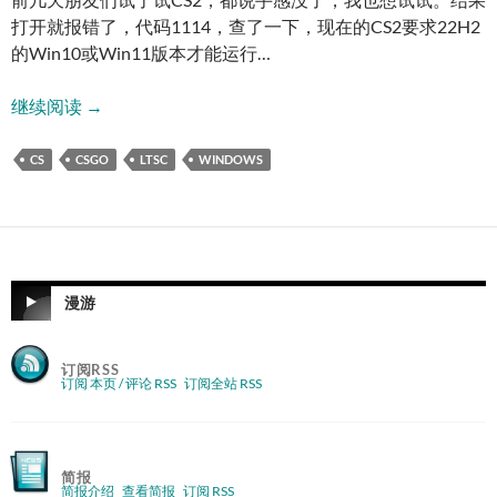
打开就报错了，代码1114，查了一下，现在的CS2要求22H2
的Win10或Win11版本才能运行…
CS2，告别LTSC
继续阅读
→
CS
CSGO
LTSC
WINDOWS
漫游
订阅RSS
订阅 本页 / 评论 RSS
订阅全站 RSS
简报
简报介绍
查看简报
订阅 RSS