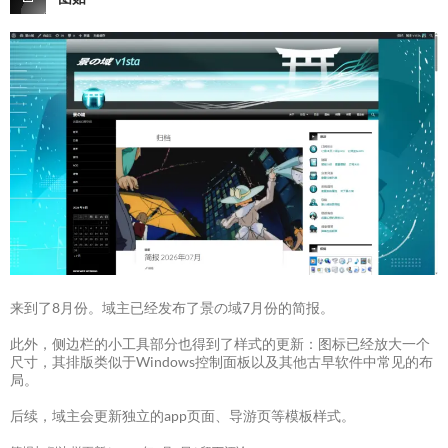
来到了8月份。域主已经发布了景の域7月份的简报。
此外，侧边栏的小工具部分也得到了样式的更新：图标已经放大一个
尺寸，其排版类似于Windows控制面板以及其他古早软件中常见的布
局。
后续，域主会更新独立的app页面、导游页等模板样式。