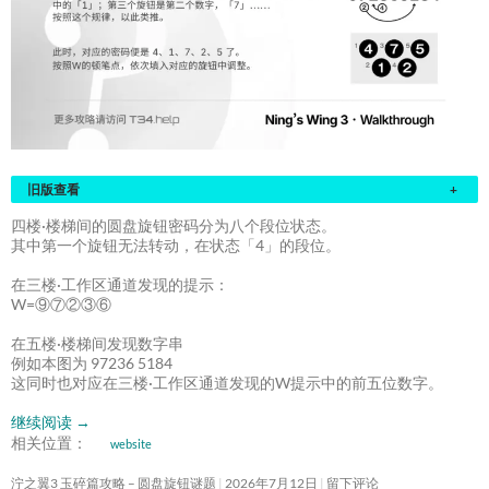
旧版查看
+
四楼·楼梯间的圆盘旋钮密码分为八个段位状态。
其中第一个旋钮无法转动，在状态「4」的段位。
在三楼·工作区通道发现的提示：
W=⑨⑦②③⑥
在五楼·楼梯间发现数字串
例如本图为 97236 5184
这同时也对应在三楼·工作区通道发现的W提示中的前五位数字。
继续阅读
→
相关位置：
website
泞之翼3 玉碎篇攻略 – 圆盘旋钮谜题
2026年7月12日
留下评论