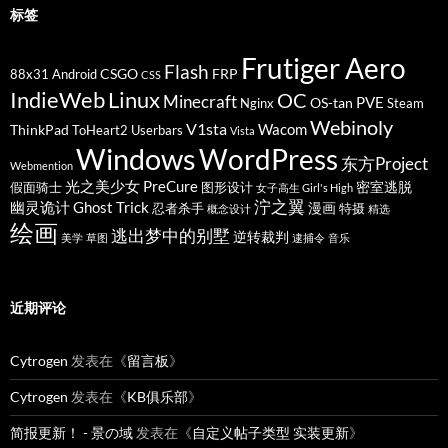
标签
Frutiger Aero
Flash
CSGO
FRP
88x31
Android
CSS
IndieWeb
Linux
OC
Minecraft
PVE
OS-tan
Nginx
Steam
Webinoly
V1sta
Wacom
ThinkPad
ToHeart2
Userbars
Vista
Windows
WordPress
东方Project
Webmention
光之美少女 PreCure
密室逃脱
假面骑士
图形设计
女子高生 Girl's High
泞之翼
幽灵诡计 Ghost Trick
漫画
忍者杀手
特摄
概念设计
精选
绘画
逃出梦中的别墅
逆转裁判
美学
草图
逮捕令
音乐
近期评论
Cytrogen
发表在《
留言板
》
Cytrogen
发表在《
KB俱乐部
》
简报更新！ - 景の域
发表在《
自定义帖子类型 实装更新
》