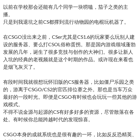
以前在学校那会还能有几个同学一块唠嗑，茄子之类的主
播。
只是到我退坑之前CS都撑到流行动物园的电棍玩机器了。
在CSGO没出来之前，CSer尤其是CS1.6的玩家要么玩别人建
设的服务器、要么打CSOL俗称蛋拐。那是国内游戏领域蓬勃
发展的几年，诞生了很多竞技与创作的大神们。很多让新人
入坑的经典的老视频就是这个时期的作品。或许现在来看也
是烟飞灰灭了。
有段时间我就很想玩怀旧版的CS服务器，比如僵尸乐园之类
的，游离于CSGO/CS2的官匹排位赛之外。那也是当车万众
最好的一段时光。即便是CSGO有时候也会玩玩一些其他的游
戏模式。
不得不说金源与起源的CS有好多好多的资源，尽管散落在各
处。有时候你总能跨越时代的发现惊喜。
CSGO本身的成就系统也是很有趣的一环，比如反反恐精英、