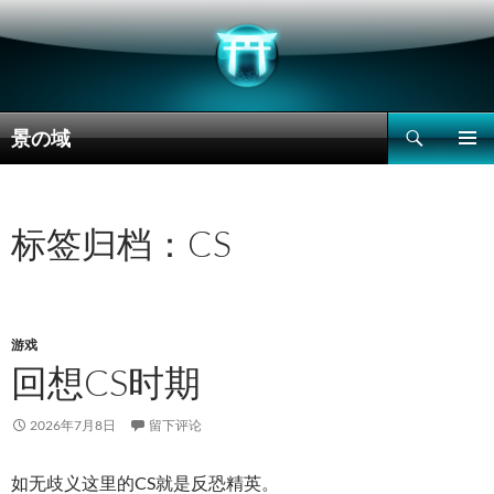
搜
景の域
索
跳
主菜单
至
正
文
标签归档：CS
游戏
回想CS时期
2026年7月8日
留下评论
如无歧义这里的CS就是反恐精英。