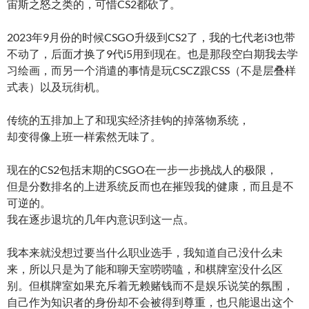
宙斯之怒之类的，可惜CS2都砍了。
2023年9月份的时候CSGO升级到CS2了，我的七代老i3也带
不动了，后面才换了9代i5用到现在。也是那段空白期我去学
习绘画，而另一个消遣的事情是玩CSCZ跟CSS（不是层叠样
式表）以及玩街机。
传统的五排加上了和现实经济挂钩的掉落物系统，
却变得像上班一样索然无味了。
现在的CS2包括末期的CSGO在一步一步挑战人的极限，
但是分数排名的上进系统反而也在摧毁我的健康，而且是不
可逆的。
我在逐步退坑的几年内意识到这一点。
我本来就没想过要当什么职业选手，我知道自己没什么未
来，所以只是为了能和聊天室唠唠嗑，和棋牌室没什么区
别。但棋牌室如果充斥着无赖赌钱而不是娱乐说笑的氛围，
自己作为知识者的身份却不会被得到尊重，也只能退出这个