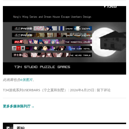
此画廊包含
6张图片
。
T34游戏系列USERBARS（泞之翼和别墅）
2026年6月25日
留下评论
更多多媒体陈列厅
→
图贴