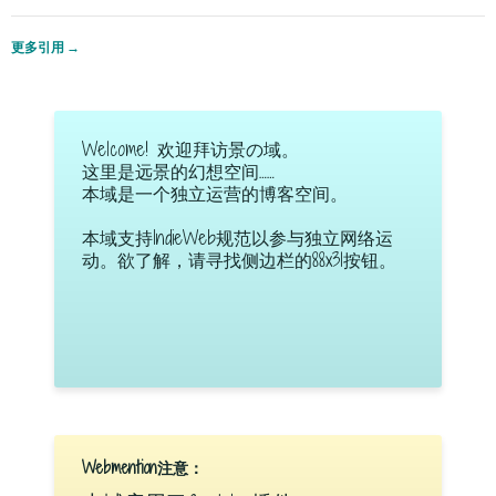
更多引用
→
Welcome! 欢迎拜访景の域。
这里是远景的幻想空间……
本域是一个独立运营的博客空间。
本域支持IndieWeb规范以参与独立网络运
动。欲了解，请寻找侧边栏的88x31按钮。
Webmention注意：