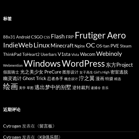
标签
Frutiger Aero
Flash
CSGO
FRP
88x31
Android
CSS
IndieWeb
Linux
OC
Minecraft
PVE
OS-tan
Nginx
Steam
Webinoly
V1sta
Wacom
ThinkPad
ToHeart2
Userbars
Vista
Windows
WordPress
东方Project
Webmention
光之美少女 PreCure
密室逃脱
假面骑士
图形设计
女子高生 Girl's High
泞之翼
幽灵诡计 Ghost Trick
漫画
忍者杀手
特摄
概念设计
精选
绘画
逃出梦中的别墅
逆转裁判
美学
草图
逮捕令
音乐
近期评论
Cytrogen
发表在《
留言板
》
Cytrogen
发表在《
KB俱乐部
》