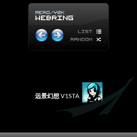
远景幻想
V1STA