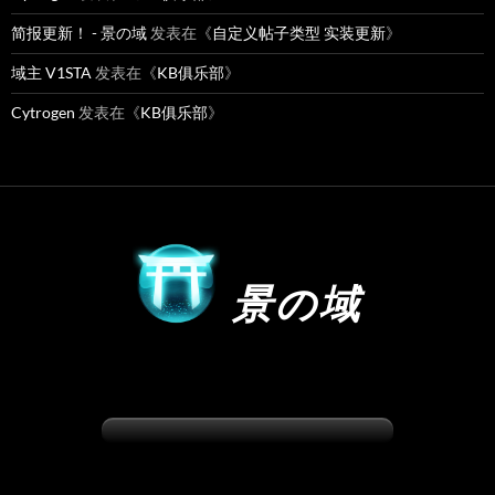
简报更新！ - 景の域
发表在《
自定义帖子类型 实装更新
》
域主 V1STA
发表在《
KB俱乐部
》
Cytrogen
发表在《
KB俱乐部
》
景の域