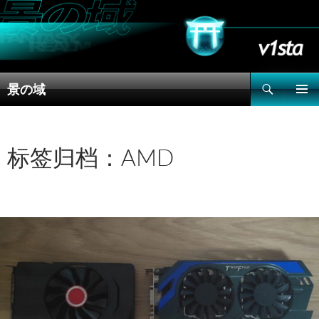
搜
景の域
索
跳
主菜单
至
正
文
标签归档：AMD