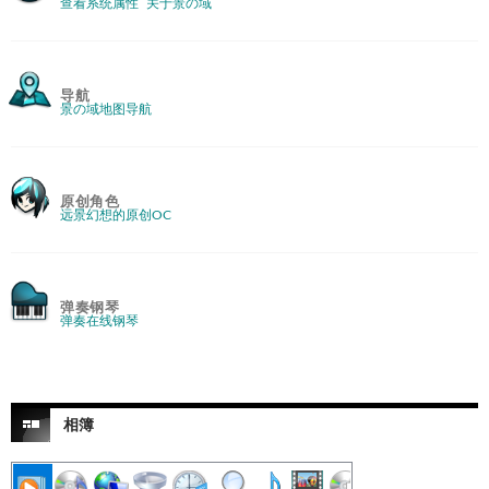
查看系统属性
关于景の域
导航
景の域地图导航
原创角色
远景幻想的原创OC
弹奏钢琴
弹奏在线钢琴
相簿