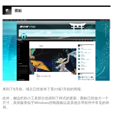
图贴
来到了8月份。域主已经发布了景の域7月份的简报。
此外，侧边栏的小工具部分也得到了样式的更新：图标已经放大一个
尺寸，其排版类似于Windows控制面板以及其他古早软件中常见的布
局。