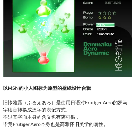
以MSN的小人图标为原型的壁纸设计合辑
旧懐雅露（ふるえあろ）是使用日语对Frutiger Aero的罗马
字读音转换成汉字的表记方式。
不过其字面本身的含义也有迹可循，
毕竟Frutiger Aero本身也是高雅怀旧美学的属性。