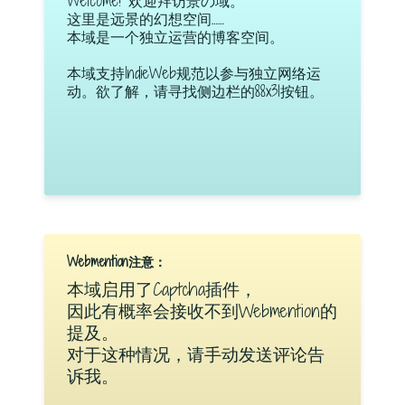
Welcome! 欢迎拜访景の域。
这里是远景的幻想空间……
本域是一个独立运营的博客空间。
本域支持IndieWeb规范以参与独立网络运
动。欲了解，请寻找侧边栏的88x31按钮。
Webmention注意：
本域启用了Captcha插件，
因此有概率会接收不到Webmention的
提及。
对于这种情况，请手动发送评论告
诉我。