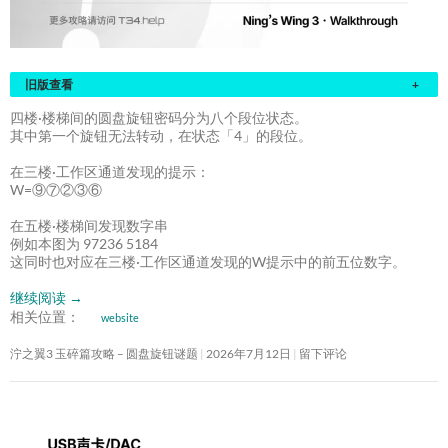
旧版查看
+
四楼·楼梯间的圆盘旋钮密码分为八个段位状态。
其中第一个旋钮无法转动，在状态「4」的段位。
在三楼·工作区通道发现的提示：
W=⑨⑦②③⑥
在五楼·楼梯间发现数字串
例如本图为 97236 5184
这同时也对应在三楼·工作区通道发现的W提示中的前五位数字。
继续阅读
→
相关位置：
website
泞之翼3 玉碎篇攻略 – 圆盘旋钮谜题
2026年7月12日
留下评论