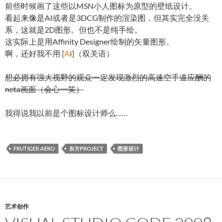
前些时候画了这些以MSN小人图标为原型的壁纸设计。
看起来像是AI或者是3DCG制作的渲染图，但其实完全没关
系，这就是2D图形。但也不是纯手绘。
这实际上是用Affinity Designer绘制的矢量图形。
啊，还好我不用 [
A
i]（双关语）
想必拥有强大视野的观众一定发现激烈的高速空手道应酬的
neta画面（会心一笑）
我得说我以前是个图标设计师么……
FRUTIGER AERO
东方PROJECT
图形设计
艺术创作