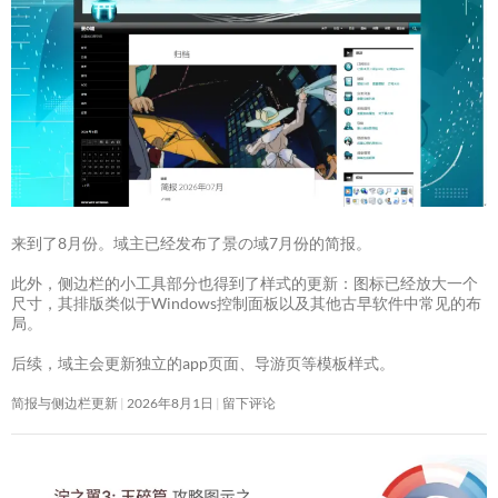
来到了8月份。域主已经发布了景の域7月份的简报。
此外，侧边栏的小工具部分也得到了样式的更新：图标已经放大一个
尺寸，其排版类似于Windows控制面板以及其他古早软件中常见的布
局。
后续，域主会更新独立的app页面、导游页等模板样式。
简报与侧边栏更新
2026年8月1日
留下评论