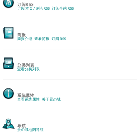
订阅RSS
订阅 本页 / 评论 RSS
订阅全站 RSS
简报
简报介绍
查看简报
订阅 RSS
分类列表
查看分类列表
系统属性
查看系统属性
关于景の域
导航
景の域地图导航