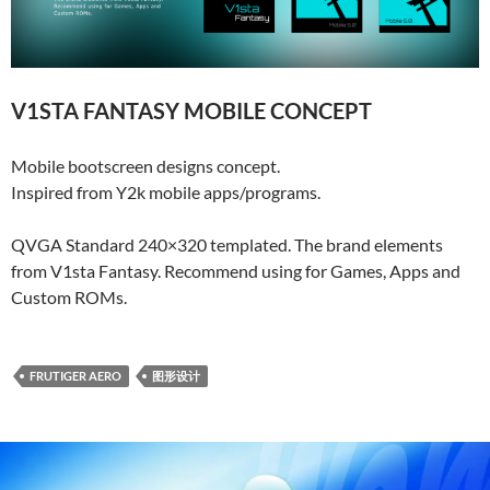
V1STA FANTASY MOBILE CONCEPT
Mobile bootscreen designs concept.
Inspired from Y2k mobile apps/programs.
QVGA Standard 240×320 templated. The brand elements
from V1sta Fantasy. Recommend using for Games, Apps and
Custom ROMs.
FRUTIGER AERO
图形设计