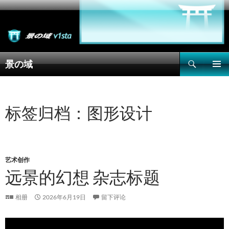
搜
景の域
索
跳
主菜单
至
正
文
标签归档：图形设计
艺术创作
远景的幻想 杂志标题
相册
2026年6月19日
留下评论