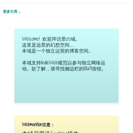
更多引用
→
Welcome! 欢迎拜访景の域。
这里是远景的幻想空间……
本域是一个独立运营的博客空间。
本域支持IndieWeb规范以参与独立网络运
动。欲了解，请寻找侧边栏的88x31按钮。
Webmention注意：