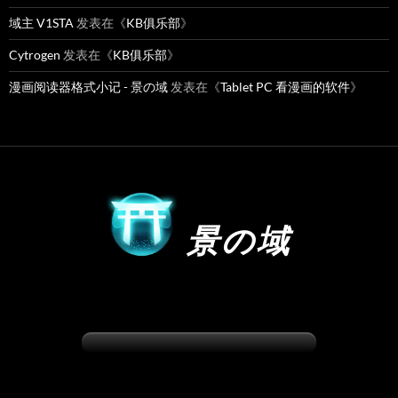
域主 V1STA
发表在《
KB俱乐部
》
Cytrogen
发表在《
KB俱乐部
》
漫画阅读器格式小记 - 景の域
发表在《
Tablet PC 看漫画的软件
》
景の域