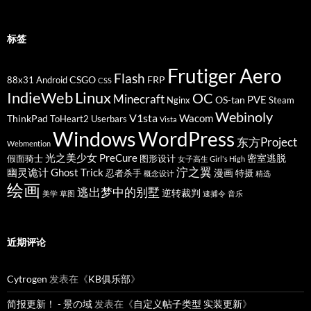
标签
Frutiger Aero
Flash
CSGO
FRP
88x31
Android
CSS
IndieWeb
Linux
OC
Minecraft
PVE
OS-tan
Nginx
Steam
Webinoly
V1sta
Wacom
ThinkPad
ToHeart2
Userbars
Vista
Windows
WordPress
东方Project
Webmention
光之美少女 PreCure
密室逃脱
假面骑士
图形设计
女子高生 Girl's High
泞之翼
幽灵诡计 Ghost Trick
漫画
忍者杀手
特摄
概念设计
精选
绘画
逃出梦中的别墅
逆转裁判
美学
草图
逮捕令
音乐
近期评论
Cytrogen
发表在《
KB俱乐部
》
简报更新！ - 景の域
发表在《
自定义帖子类型 实装更新
》