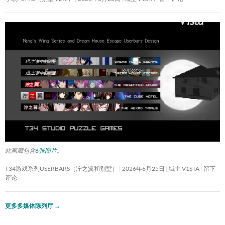
此画廊包含
6张图片
。
T34游戏系列USERBARS（泞之翼和别墅）
2026年6月25日
域主 V1STA
留下
评论
更多多媒体陈列厅
→