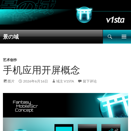
搜
景の域
索
跳
主菜单
至
正
文
艺术创作
手机应用开屏概念
图片
2026年6月16日
域主 V1STA
留下评论