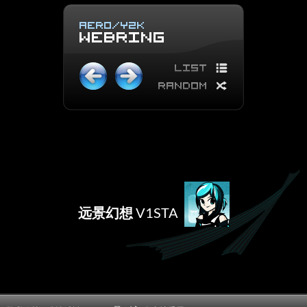
远景幻想
V1STA