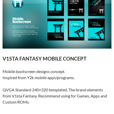
V1STA FANTASY MOBILE CONCEPT
Mobile bootscreen designs concept.
Inspired from Y2k mobile apps/programs.
QVGA Standard 240×320 templated. The brand elements
from V1sta Fantasy. Recommend using for Games, Apps and
Custom ROMs.