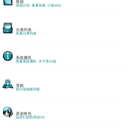
简报
简报介绍
查看简报
订阅 RSS
分类列表
查看分类列表
系统属性
查看系统属性
关于景の域
导航
景の域地图导航
原创角色
远景幻想的原创OC