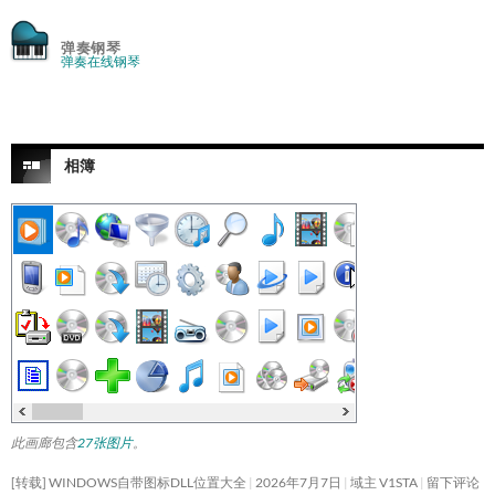
弹奏钢琴
弹奏在线钢琴
相簿
此画廊包含
27张图片
。
[转载] WINDOWS自带图标DLL位置大全
2026年7月7日
域主 V1STA
留下评论