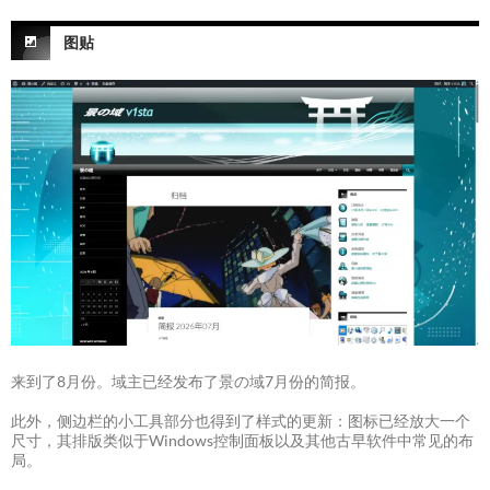
图贴
来到了8月份。域主已经发布了景の域7月份的简报。
此外，侧边栏的小工具部分也得到了样式的更新：图标已经放大一个
尺寸，其排版类似于Windows控制面板以及其他古早软件中常见的布
局。