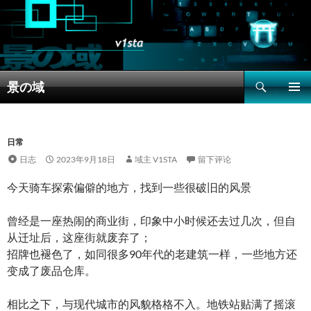
搜
景の域
索
跳
主菜单
至
正
文
日常
日志
2023年9月18日
域主 V1STA
留下评论
今天骑车探索偏僻的地方，找到一些很破旧的风景
曾经是一座热闹的商业街，印象中小时候还去过几次，但自
从迁址后，这座街就废弃了；
招牌也褪色了，如同很多90年代的老建筑一样，一些地方还
变成了废品仓库。
相比之下，与现代城市的风貌格格不入。地铁站贴满了摇滚