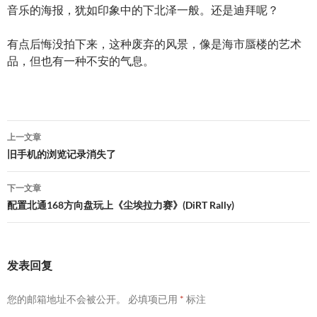
音乐的海报，犹如印象中的下北泽一般。还是迪拜呢？
有点后悔没拍下来，这种废弃的风景，像是海市蜃楼的艺术
品，但也有一种不安的气息。
文
上一文章
章
旧手机的浏览记录消失了
导
下一文章
航
配置北通168方向盘玩上《尘埃拉力赛》(DiRT Rally)
发表回复
您的邮箱地址不会被公开。
必填项已用
*
标注