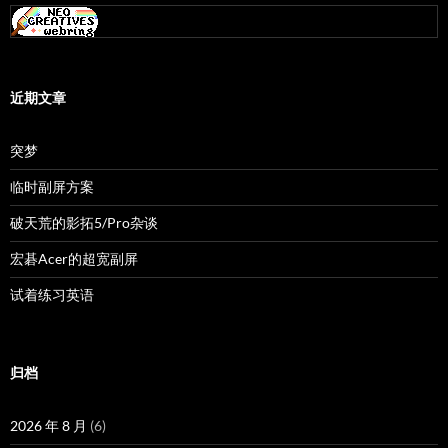
近期文章
突梦
临时副屏方案
破天荒的影拓5/Pro杂谈
宏碁Acer的超宽副屏
试着练习英语
归档
2026 年 8 月
(6)