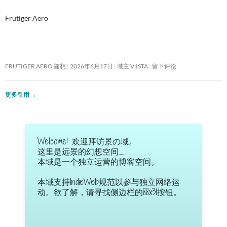
Frutiger Aero
FRUTIGER AERO 随想
2026年6月17日
域主 V1STA
留下评论
更多引用
→
Welcome! 欢迎拜访景の域。
这里是远景的幻想空间……
本域是一个独立运营的博客空间。
本域支持IndieWeb规范以参与独立网络运
动。欲了解，请寻找侧边栏的88x31按钮。