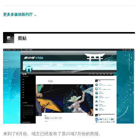
更多多媒体陈列厅
→
图贴
来到了8月份。域主已经发布了景の域7月份的简报。