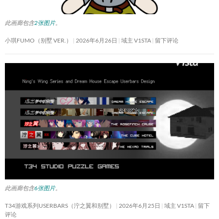
此画廊包含
2张图片
。
小琪FUMO（别墅 VER.）
2026年6月26日
域主 V1STA
留下评论
此画廊包含
6张图片
。
T34游戏系列USERBARS（泞之翼和别墅）
2026年6月25日
域主 V1STA
留下
评论