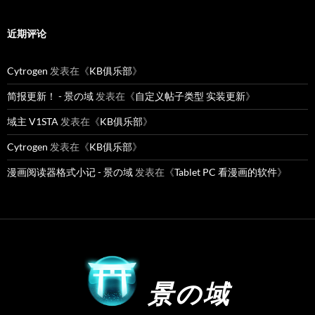
近期评论
Cytrogen
发表在《
KB俱乐部
》
简报更新！ - 景の域
发表在《
自定义帖子类型 实装更新
》
域主 V1STA
发表在《
KB俱乐部
》
Cytrogen
发表在《
KB俱乐部
》
漫画阅读器格式小记 - 景の域
发表在《
Tablet PC 看漫画的软件
》
景の域