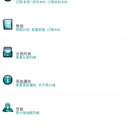
订阅 本页 / 评论 RSS
订阅全站 RSS
简报
简报介绍
查看简报
订阅 RSS
分类列表
查看分类列表
系统属性
查看系统属性
关于景の域
导航
景の域地图导航