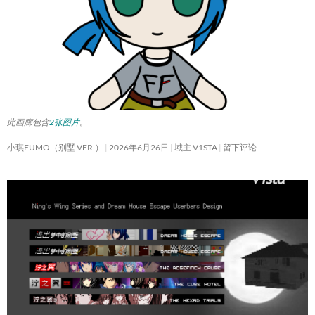
此画廊包含
2张图片
。
小琪FUMO（别墅 VER.）
2026年6月26日
域主 V1STA
留下评论