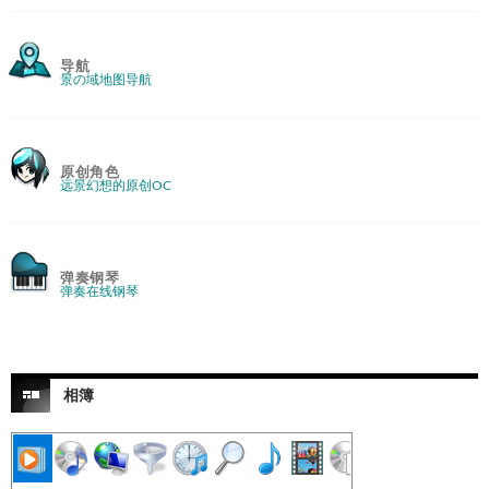
导航
景の域地图导航
原创角色
远景幻想的原创OC
弹奏钢琴
弹奏在线钢琴
相簿