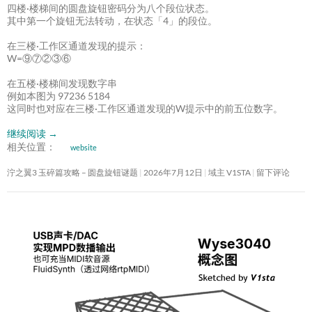
四楼·楼梯间的圆盘旋钮密码分为八个段位状态。
其中第一个旋钮无法转动，在状态「4」的段位。
在三楼·工作区通道发现的提示：
W=⑨⑦②③⑥
在五楼·楼梯间发现数字串
例如本图为 97236 5184
这同时也对应在三楼·工作区通道发现的W提示中的前五位数字。
继续阅读
→
相关位置：
website
泞之翼3 玉碎篇攻略 – 圆盘旋钮谜题
2026年7月12日
域主 V1STA
留下评论