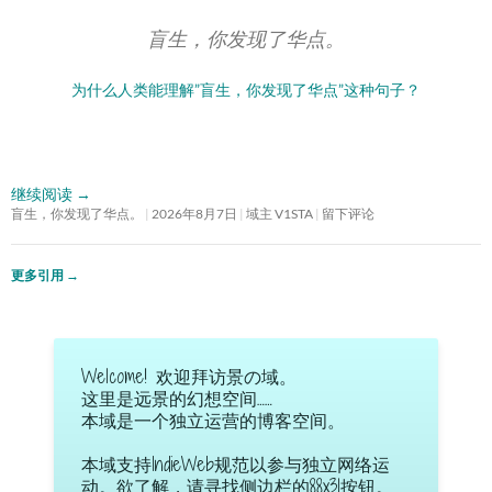
盲生，你发现了华点。
为什么人类能理解”盲生，你发现了华点”这种句子？
继续阅读
→
盲生，你发现了华点。
2026年8月7日
域主 V1STA
留下评论
更多引用
→
Welcome! 欢迎拜访景の域。
这里是远景的幻想空间……
本域是一个独立运营的博客空间。
本域支持IndieWeb规范以参与独立网络运
动。欲了解，请寻找侧边栏的88x31按钮。