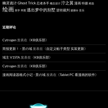
泞之翼
幽灵诡计 Ghost Trick
漫画
忍者杀手
特摄
概念设计
精选
绘画
逃出梦中的别墅
逆转裁判
美学
草图
逮捕令
音乐
近期评论
Cytrogen
发表在《
KB俱乐部
》
简报更新！ - 景の域
发表在《
自定义帖子类型 实装更新
》
域主 V1STA
发表在《
KB俱乐部
》
Cytrogen
发表在《
KB俱乐部
》
漫画阅读器格式小记 - 景の域
发表在《
Tablet PC 看漫画的软件
》