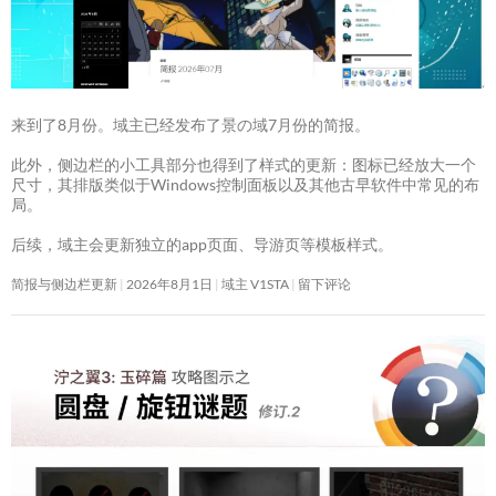
来到了8月份。域主已经发布了景の域7月份的简报。
此外，侧边栏的小工具部分也得到了样式的更新：图标已经放大一个
尺寸，其排版类似于Windows控制面板以及其他古早软件中常见的布
局。
后续，域主会更新独立的app页面、导游页等模板样式。
简报与侧边栏更新
2026年8月1日
域主 V1STA
留下评论