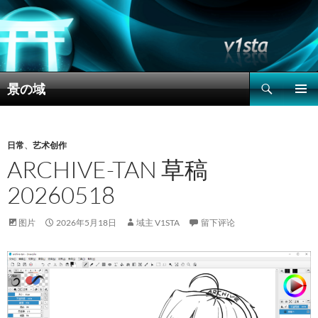
搜
景の域
索
跳
主菜单
至
正
文
日常
、
艺术创作
ARCHIVE-TAN 草稿
20260518
图片
2026年5月18日
域主 V1STA
留下评论