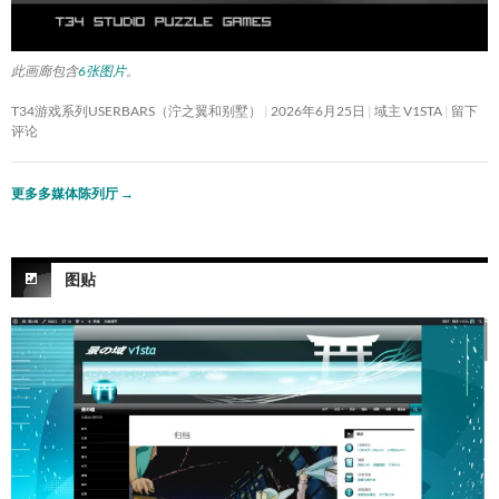
此画廊包含
6张图片
。
T34游戏系列USERBARS（泞之翼和别墅）
2026年6月25日
域主 V1STA
留下
评论
更多多媒体陈列厅
→
图贴