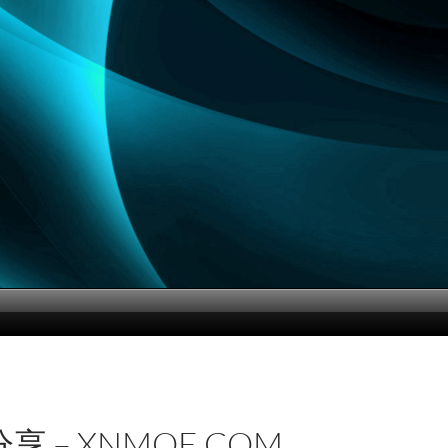
享 – XNMOE.COM