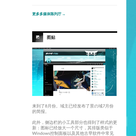
更多多媒体陈列厅
→
图贴
来到了8月份。域主已经发布了景の域7月份
的简报。
此外，侧边栏的小工具部分也得到了样式的更
新：图标已经放大一个尺寸，其排版类似于
Windows控制面板以及其他古早软件中常见