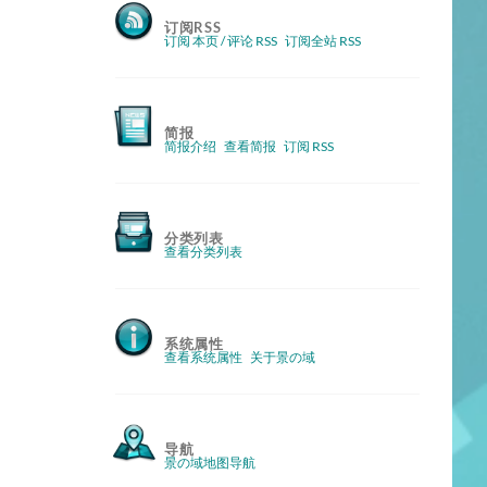
订阅RSS
订阅 本页 / 评论 RSS
订阅全站 RSS
简报
简报介绍
查看简报
订阅 RSS
分类列表
查看分类列表
系统属性
查看系统属性
关于景の域
导航
景の域地图导航