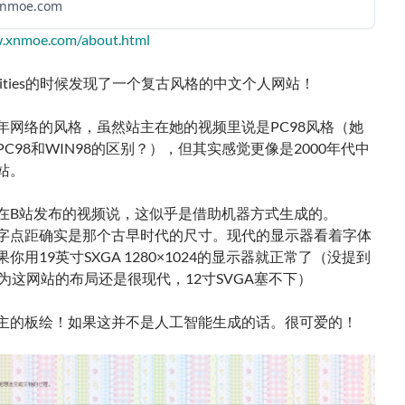
nmoe.com
w.xnmoe.com/about.html
cities的时候发现了一个复古风格的中文个人网站！
年网络的风格，虽然站主在她的视频里说是PC98风格（她
C98和WIN98的区别？），但其实感觉更像是2000年代中
站。
在B站发布的视频说，这似乎是借助机器方式生成的。
字点距确实是那个古早时代的尺寸。现代的显示器看着字体
你用19英寸SXGA 1280×1024的显示器就正常了（没提到
因为这网站的布局还是很现代，12寸SVGA塞不下）
主的板绘！如果这并不是人工智能生成的话。很可爱的！