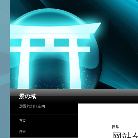
搜
景の域
索
远景的幻想空间
首页
日常
日常
网站分