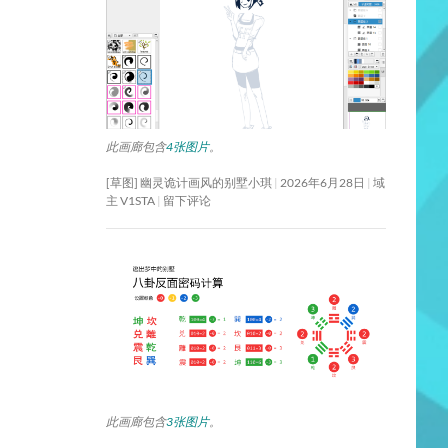
此画廊包含
4张图片
。
[草图] 幽灵诡计画风的别墅小琪
2026年6月28日
域
主 V1STA
留下评论
此画廊包含
3张图片
。