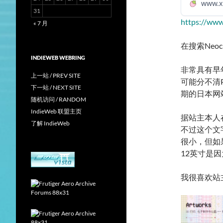
www.x
31
https://ww
« 7 月
在搜索Neo
INDIEWEB WEBRING
非常具有早
上一站 / PREV SITE
可能分不清P
下一站 / NEXT SITE
期的日本网
随机访问 / RANDOM
IndieWeb 联盟主页
据站主本人
了解 IndieWeb
不过这个文
很小，但如果
12英寸是
我很喜欢站