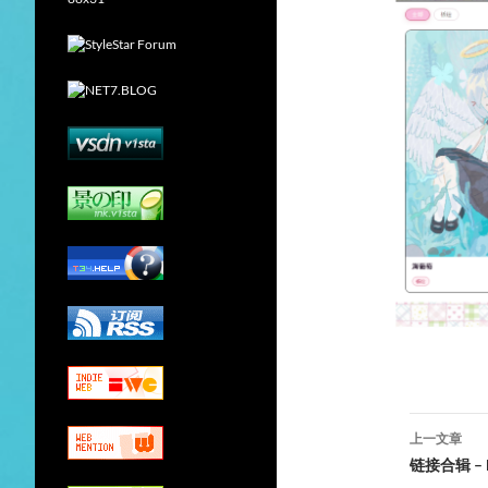
文
上一文章
章
链接合辑 – 