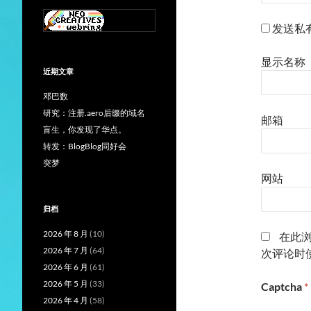
发送私
显示名称
近期文章
邓巴数
研究：注册.aero后缀的域名
邮箱
盲生，你发现了华点。
转发：BlogBlog同好会
突梦
网站
归档
2026 年 8 月
(10)
在此
2026 年 7 月
(64)
次评论时
2026 年 6 月
(61)
2026 年 5 月
(33)
Captcha
*
2026 年 4 月
(58)