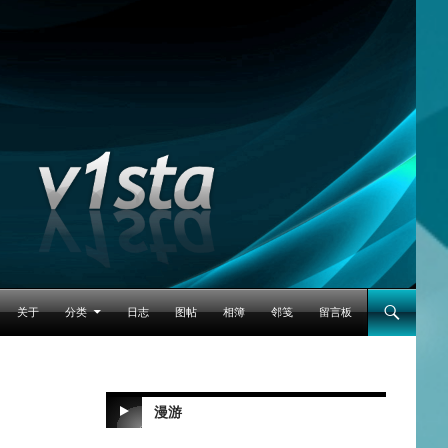
跳至正文
关于
分类
日志
图帖
相簿
邻笺
留言板
漫游