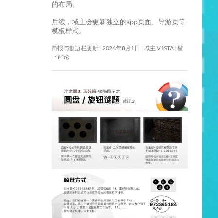
的布局。
后续，域主会更新独立的app页面、导游页等
模板样式。
简报与侧边栏更新
2026年8月1日
域主 V1STA
留
下评论