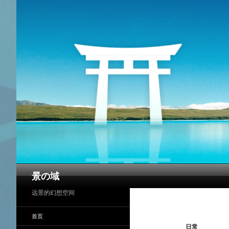
搜
景の域
索
远景的幻想空间
首页
日常