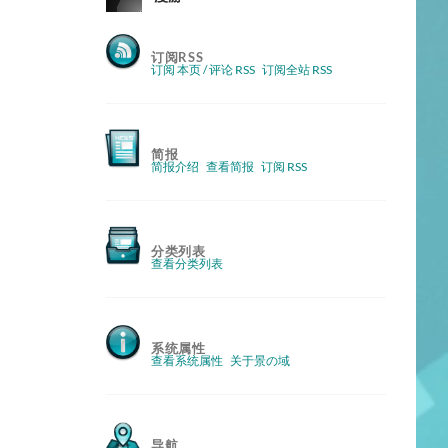
订阅RSS
订阅 本页 / 评论 RSS
订阅全站 RSS
简报
简报介绍
查看简报
订阅 RSS
分类列表
查看分类列表
系统属性
查看系统属性
关于景の域
导航