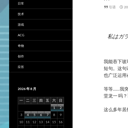
日常
引语
2
技术
游戏
私はガ
ACG
奇物
创作
我能吞下玻
应答
短句。这句话
也广泛运用
等等……我
2026 年 8 月
堂龙一 吗
一
二
三
四
五
六
日
1
2
这么多年居
3
4
5
6
7
8
9
10
11
12
13
14
15
16