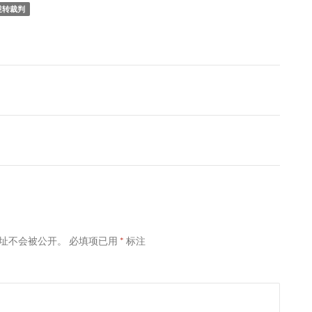
逆转裁判
址不会被公开。
必填项已用
*
标注