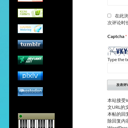
在此
次评论时
Captcha
*
Type the t
本站接受W
文URL
本帖的回
除回复内
WordP