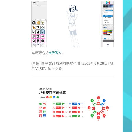
此画廊包含
4张图片
。
[草图] 幽灵诡计画风的别墅小琪
2026年6月28日
域
主 V1STA
留下评论