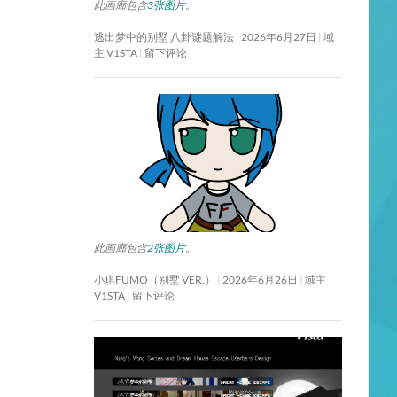
此画廊包含
3张图片
。
逃出梦中的别墅 八卦谜题解法
2026年6月27日
域
主 V1STA
留下评论
此画廊包含
2张图片
。
小琪FUMO（别墅 VER.）
2026年6月26日
域主
V1STA
留下评论