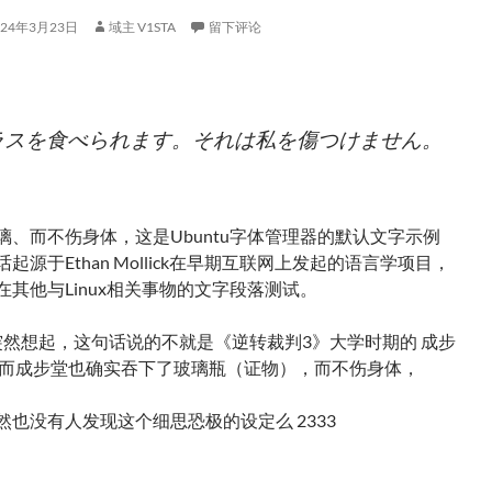
024年3月23日
域主 V1STA
留下评论
ラスを食べられます。それは私を傷つけません。
璃、而不伤身体，这是Ubuntu字体管理器的默认文字示例
起源于Ethan Mollick在早期互联网上发起的语言学项目，
在其他与Linux相关事物的文字段落测试。
突然想起，这句话说的不就是《逆转裁判3》大学时期的 成步
？而成步堂也确实吞下了玻璃瓶（证物），而不伤身体，
然也没有人发现这个细思恐极的设定么 2333