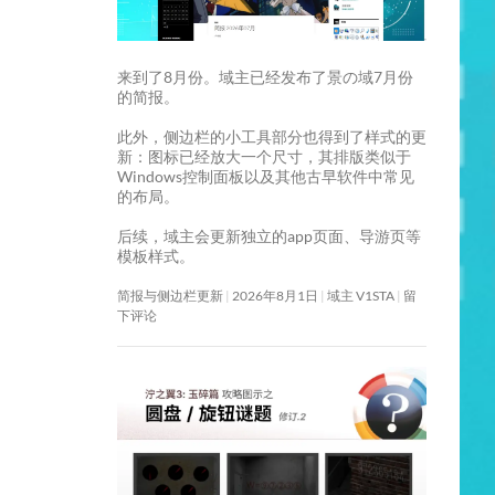
来到了8月份。域主已经发布了景の域7月份
的简报。
此外，侧边栏的小工具部分也得到了样式的更
新：图标已经放大一个尺寸，其排版类似于
Windows控制面板以及其他古早软件中常见
的布局。
后续，域主会更新独立的app页面、导游页等
模板样式。
简报与侧边栏更新
2026年8月1日
域主 V1STA
留
下评论