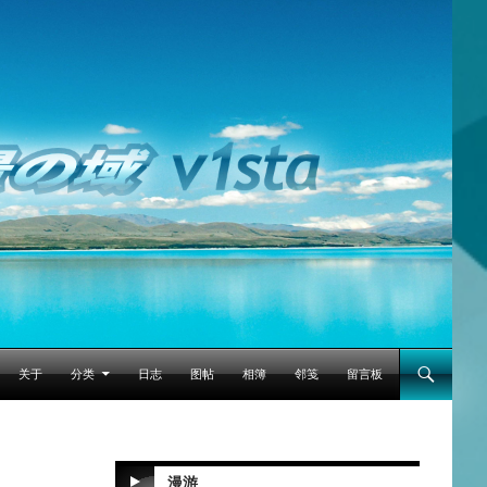
跳至正文
关于
分类
日志
图帖
相簿
邻笺
留言板
漫游