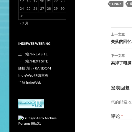
17
18
19
20
21
22
23
LINUX
24
25
26
27
28
29
30
31
« 7 月
文
上一文章
章
失落的回忆
INDIEWEB WEBRING
导
上一站 / PREV SITE
下一文章
航
下一站 / NEXT SITE
卖掉了电脑
随机访问 / RANDOM
IndieWeb 联盟主页
了解 IndieWeb
发表回复
您的邮箱地
评论
*