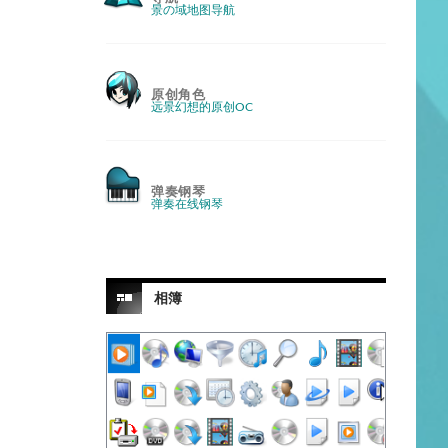
景の域地图导航
原创角色
远景幻想的原创OC
弹奏钢琴
弹奏在线钢琴
相簿