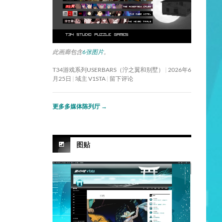
此画廊包含
6张图片
。
T34游戏系列USERBARS（泞之翼和别墅）
2026年6
月25日
域主 V1STA
留下评论
更多多媒体陈列厅
→
图贴