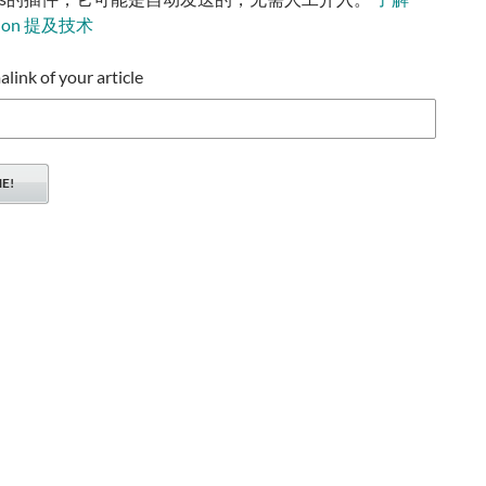
tion 提及技术
ink of your article