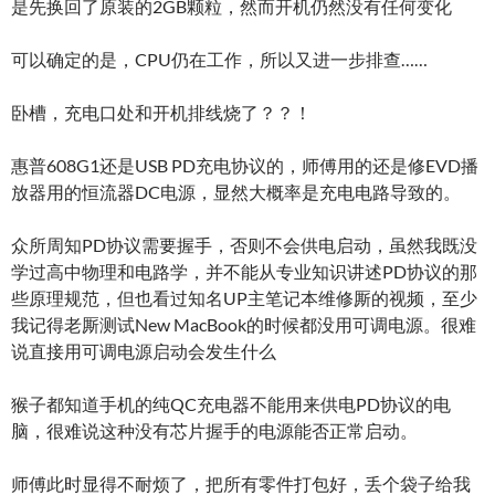
是先换回了原装的2GB颗粒，然而开机仍然没有任何变化
可以确定的是，CPU仍在工作，所以又进一步排查……
卧槽，充电口处和开机排线烧了？？！
惠普608G1还是USB PD充电协议的，师傅用的还是修EVD播
放器用的恒流器DC电源，显然大概率是充电电路导致的。
众所周知PD协议需要握手，否则不会供电启动，虽然我既没
学过高中物理和电路学，并不能从专业知识讲述PD协议的那
些原理规范，但也看过知名UP主笔记本维修厮的视频，至少
我记得老厮测试New MacBook的时候都没用可调电源。很难
说直接用可调电源启动会发生什么
猴子都知道手机的纯QC充电器不能用来供电PD协议的电
脑，很难说这种没有芯片握手的电源能否正常启动。
师傅此时显得不耐烦了，把所有零件打包好，丢个袋子给我