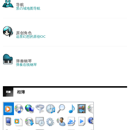
导航
景の域地图导航
原创角色
远景幻想的原创OC
弹奏钢琴
弹奏在线钢琴
相簿