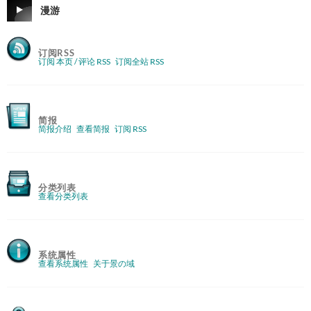
漫游
订阅RSS
订阅 本页 / 评论 RSS
订阅全站 RSS
简报
简报介绍
查看简报
订阅 RSS
分类列表
查看分类列表
系统属性
查看系统属性
关于景の域