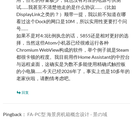
试……我甚至不清楚他走的是什么协议……（比如
DisplayLink之类的？）顺带一提，我以前不知道在哪
看过这个Dock的网口是10M，所以实用性更要打个问
号……
如果不是对4:3比例执念的话，5855还是相对更好的选
择，当然这些Atom小机器已经很难运行各种
Chromium WebView构成的软件，举个例子就是Steam
都很卡顿的程度。我目前用作Home Assistant的中控台
与远程桌面，这确实是为数不多能使用精确式触控板
的小电脑……今天已经2026年了，事实上也是10多年的
老家伙啦，请酌情考虑吧。
回复
Pingback：
FA-PC型 海景房机箱概念设计 - 景の域