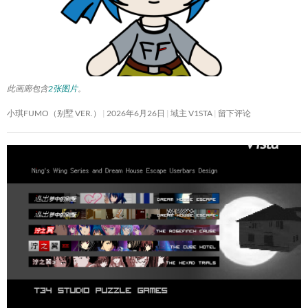
此画廊包含
2张图片
。
小琪FUMO（别墅 VER.）
2026年6月26日
域主 V1STA
留下评论