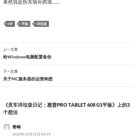
果然我是拆东墙补西墙……
HP
平板
洋垃圾
文
上一文章
章
给Windows电脑配置备份
导
下一文章
航
关于MC服务器的运营构想
《灵车洋垃圾日记：惠普PRO TABLET 608 G1平板》上的3
个想法
青峰
2025年10月31日 04:14