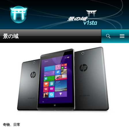
搜
景の域
索
跳
主菜单
至
正
文
奇物
、
日常