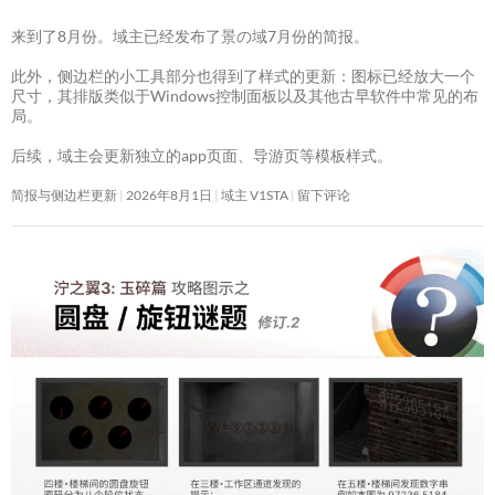
来到了8月份。域主已经发布了景の域7月份的简报。
此外，侧边栏的小工具部分也得到了样式的更新：图标已经放大一个
尺寸，其排版类似于Windows控制面板以及其他古早软件中常见的布
局。
后续，域主会更新独立的app页面、导游页等模板样式。
简报与侧边栏更新
2026年8月1日
域主 V1STA
留下评论