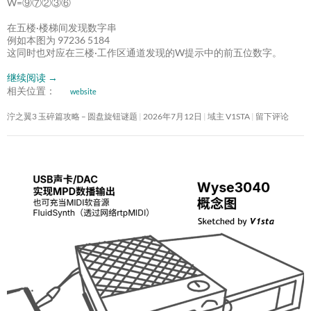
W=⑨⑦②③⑥
在五楼·楼梯间发现数字串
例如本图为 97236 5184
这同时也对应在三楼·工作区通道发现的W提示中的前五位数字。
继续阅读
→
相关位置：
website
泞之翼3 玉碎篇攻略 – 圆盘旋钮谜题
2026年7月12日
域主 V1STA
留下评论