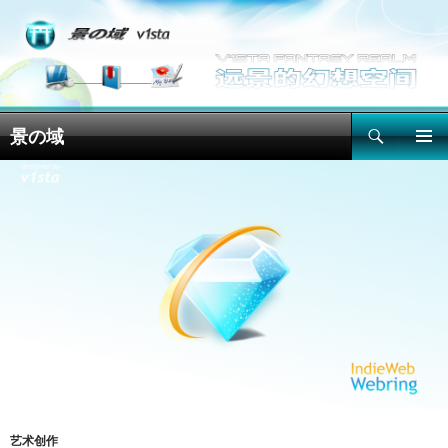
搜
景の域
索
跳
主菜单
至
正
文
艺术创作