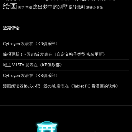
绘画
逃出梦中的别墅
逆转裁判
美学
草图
逮捕令
音乐
近期评论
Cytrogen
发表在《
KB俱乐部
》
简报更新！ - 景の域
发表在《
自定义帖子类型 实装更新
》
域主 V1STA
发表在《
KB俱乐部
》
Cytrogen
发表在《
KB俱乐部
》
漫画阅读器格式小记 - 景の域
发表在《
Tablet PC 看漫画的软件
》