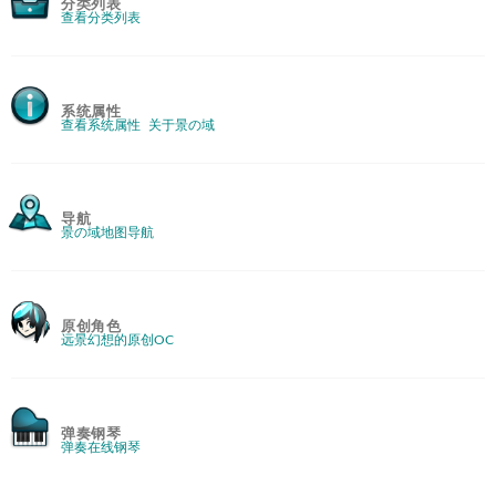
分类列表
查看分类列表
系统属性
查看系统属性
关于景の域
导航
景の域地图导航
原创角色
远景幻想的原创OC
弹奏钢琴
弹奏在线钢琴