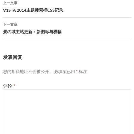
文
上一文章
章
V1STA 2014主题搜索框CSS记录
导
下一文章
航
景の域主站更新：新图标与横幅
发表回复
您的邮箱地址不会被公开。
必填项已用
*
标注
评论
*