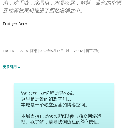
泡，洗手液，水晶皂，水晶海豚，塑料，蓝色的空调
遥控器把思想推进了回忆漩涡之中。
Frutiger Aero
FRUTIGER AERO 随想
2026年6月17日
域主 V1STA
留下评论
更多引用
→
Welcome! 欢迎拜访景の域。
这里是远景的幻想空间……
本域是一个独立运营的博客空间。
本域支持IndieWeb规范以参与独立网络运
动。欲了解，请寻找侧边栏的88x31按钮。