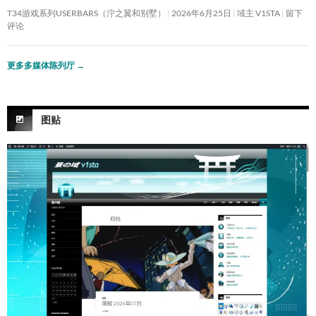
T34游戏系列USERBARS（泞之翼和别墅）
2026年6月25日
域主 V1STA
留下
评论
更多多媒体陈列厅
→
图贴