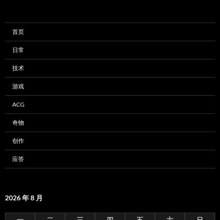
首页
日常
技术
游戏
ACG
奇物
创作
应答
2026 年 8 月
一
二
三
四
五
六
日