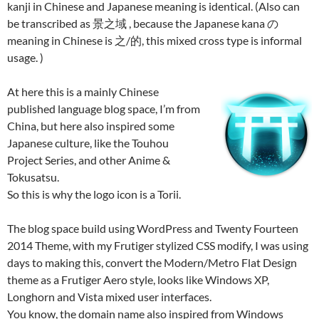
kanji in Chinese and Japanese meaning is identical. (Also can
be transcribed as 景之域 , because the Japanese kana の
meaning in Chinese is 之/的, this mixed cross type is informal
usage. )
At here this is a mainly Chinese
published language blog space, I’m from
China, but here also inspired some
Japanese culture, like the Touhou
Project Series, and other Anime &
Tokusatsu.
So this is why the logo icon is a Torii.
The blog space build using WordPress and Twenty Fourteen
2014 Theme, with my Frutiger stylized CSS modify, I was using
days to making this, convert the Modern/Metro Flat Design
theme as a Frutiger Aero style, looks like Windows XP,
Longhorn and Vista mixed user interfaces.
You know, the domain name also inspired from Windows