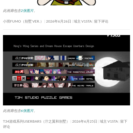
此画廊包含
2张图片
。
小琪FUMO（别墅 VER.）
2026年6月26日
域主 V1STA
留下评论
此画廊包含
6张图片
。
T34游戏系列USERBARS（泞之翼和别墅）
2026年6月25日
域主 V1STA
留下
评论