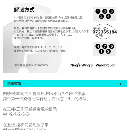
旧版查看
+
四楼·楼梯间的圆盘旋钮密码分为八个段位状态。
其中第一个旋钮无法转动，在状态「4」的段位。
在三楼·工作区通道发现的提示：
W=⑨⑦②③⑥
在五楼·楼梯间发现数字串
例如本图为 97236 5184