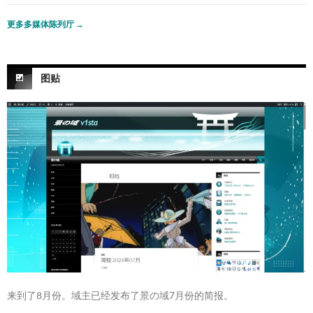
更多多媒体陈列厅
→
图贴
来到了8月份。域主已经发布了景の域7月份的简报。