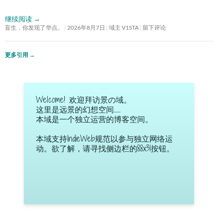
继续阅读
→
盲生，你发现了华点。
2026年8月7日
域主 V1STA
留下评论
更多引用
→
Welcome! 欢迎拜访景の域。
这里是远景的幻想空间……
本域是一个独立运营的博客空间。
本域支持IndieWeb规范以参与独立网络运
动。欲了解，请寻找侧边栏的88x31按钮。