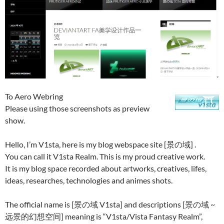
To Aero Webring
Please using those screenshots as preview
show.
Hello, I’m V1sta, here is my blog webspace site [景の域] .
You can call it V1sta Realm. This is my proud creative work.
It is my blog space recorded about artworks, creatives, lifes,
ideas, researches, technologies and animes shots.
The official name is [景の域 V1sta] and descriptions [景の域 ~
远景的幻想空间] meaning is “V1sta/Vista Fantasy Realm”,