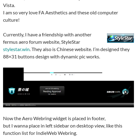
Vista.
I am so very love FA Aesthetics and these old computer
culture!
Currently, I have a friendship with another
fermus aero forum website, StyleStar
stylestar.win
. They also is Chinese website. I’m designed they
88×31 buttons design with dynamic pic works.
Now the Aero Webring widget is placed in footer,
but I wanna place in left sidebar on desktop view, like this
function list for IndieWeb Webring.