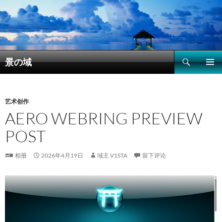
搜
景の域
索
跳
主菜单
至
正
文
艺术创作
AERO WEBRING PREVIEW
POST
相册
2026年4月19日
域主 V1STA
留下评论