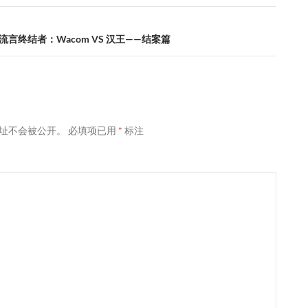
言终结者：Wacom VS 汉王——结案篇
址不会被公开。
必填项已用
*
标注