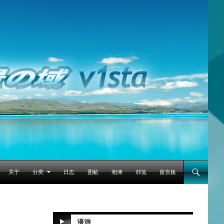
跳至正文
关于
分类
日志
图帖
相簿
邻笺
留言板
漫游