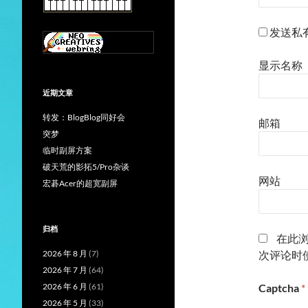
发送私
显示名称
近期文章
转发：BlogBlog同好会
邮箱
突梦
临时副屏方案
破天荒的影拓5/Pro杂谈
网站
宏碁Acer的超宽副屏
归档
在此
2026 年 8 月
(7)
次评论时
2026 年 7 月
(64)
2026 年 6 月
(61)
Captcha
*
2026 年 5 月
(33)