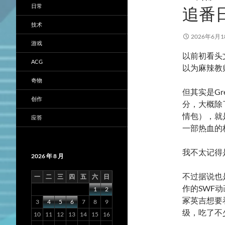
日常
追番
技术
2026年6月1
游戏
以前初看头
ACG
以为麻辣教
奇物
但其实是Gre
创作
分，大概除
情包），就
应答
一部热血的
我不太记得
2026 年 8 月
不过据说也
一
二
三
四
五
六
日
作的SWF
1
2
冢英吉想要
3
4
5
6
7
8
9
级，吃了不
10
11
12
13
14
15
16