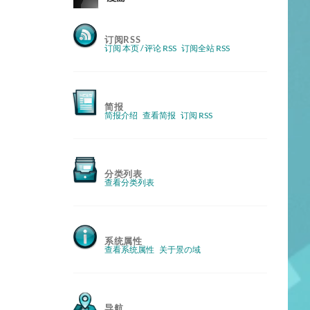
订阅RSS
订阅 本页 / 评论 RSS
订阅全站 RSS
简报
简报介绍
查看简报
订阅 RSS
分类列表
查看分类列表
系统属性
查看系统属性
关于景の域
导航