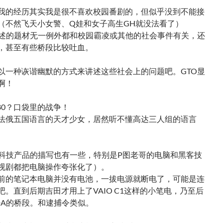
我的经历其实我是很不喜欢校园番剧的，但似乎没到不能接
（不然飞天小女警、Q娃和女子高生GH就没法看了）
讲述的题材无一例外都和校园霸凌或其他的社会事件有关，还
，甚至有些桥段比较吐血。
以一种诙谐幽默的方式来讲述这些社会上的问题吧。GTO显
啊！
0080？口袋里的战争！
法俄五国语言的天才少女，居然听不懂高达三人组的语言
脑科技产品的描写也有一些，特别是P图老哥的电脑和黑客技
视剧都把电脑操作夸张化了）。
前的笔记本电脑并没有电池，一拔电源就断电了，可能是连
吧。直到后期吉田才用上了VAIO C1这样的小笔电，乃至后
DA的桥段。和逮捕令类似。