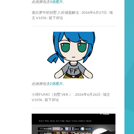
此画廊包含
3张图片
。
逃出梦中的别墅 八卦谜题解法
2026年6月27日
域
主 V1STA
留下评论
此画廊包含
2张图片
。
小琪FUMO（别墅 VER.）
2026年6月26日
域主
V1STA
留下评论