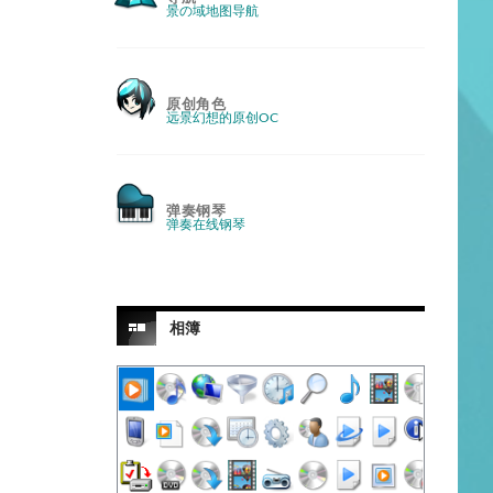
景の域地图导航
原创角色
远景幻想的原创OC
弹奏钢琴
弹奏在线钢琴
相簿