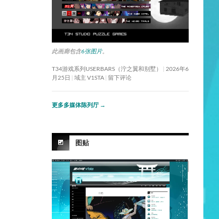
此画廊包含
6张图片
。
T34游戏系列USERBARS（泞之翼和别墅）
2026年6
月25日
域主 V1STA
留下评论
更多多媒体陈列厅
→
图贴