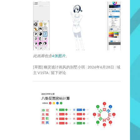
此画廊包含
4张图片
。
[草图] 幽灵诡计画风的别墅小琪
2026年6月28日
域
主 V1STA
留下评论