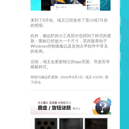
来到了8月份。域主已经发布了景の域7月份
的简报。
此外，侧边栏的小工具部分也得到了样式的更
新：图标已经放大一个尺寸，其排版类似于
Windows控制面板以及其他古早软件中常见
的布局。
后续，域主会更新独立的app页面、导游页等
模板样式。
简报与侧边栏更新
2026年8月1日
域主 V1STA
留
下评论