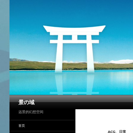
搜
景の域
索
远景的幻想空间
首页
ACG
、
日常