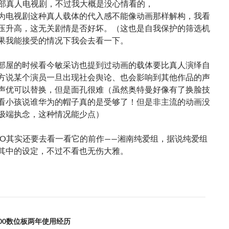
一部真人电视剧，不过我大概是没心情看的，
为电视剧这种真人载体的代入感不能像动画那样解构，我看
压升高，这无关剧情是否好坏。（这也是自我保护的筛选机
果我能接受的情况下我会去看一下。
部屋的时候看今敏采访也提到过动画的载体要比真人演绎自
方说某个演员一旦出现社会舆论、也会影响到其他作品的声
声优可以替换，但是面孔很难（虽然奥特曼好像有了换脸技
看小孩说谁华为的帽子真的是受够了！但是非主流的动画没
极端执念，这种情况能少点）
TO其实还要去看一看它的前作——湘南纯爱组，据说纯爱组
其中的设定，不过不看也无伤大雅。
100数位板两年使用经历