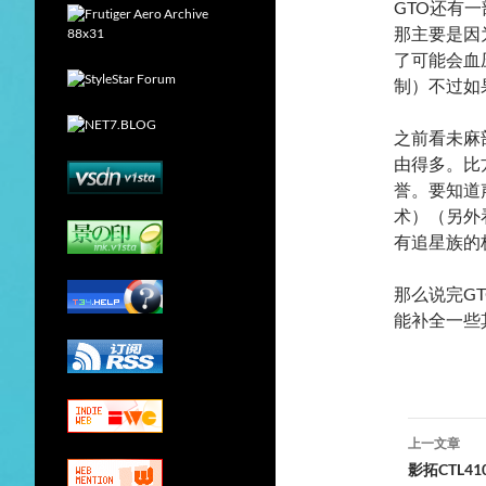
GTO还有
那主要是因
了可能会血
制）不过如
之前看未麻
由得多。比
誉。要知道
术）（另外
有追星族的
那么说完G
能补全一些
文
上一文章
章
影拓CTL4