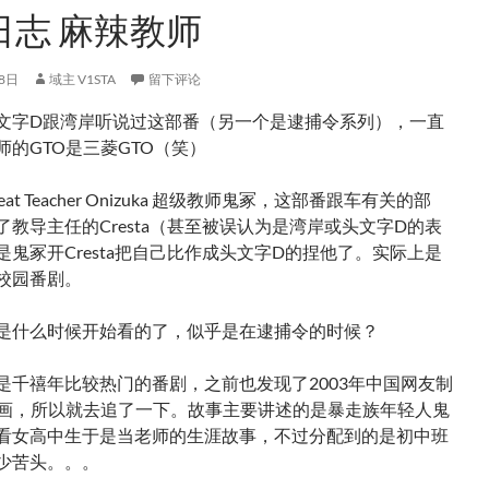
日志 麻辣教师
8日
域主 V1STA
留下评论
文字D跟湾岸听说过这部番（另一个是逮捕令系列），一直
师的GTO是三菱GTO（笑）
at Teacher Onizuka 超级教师鬼冢，这部番跟车有关的部
了教导主任的Cresta（甚至被误认为是湾岸或头文字D的表
是鬼冢开Cresta把自己比作成头文字D的捏他了。实际上是
校园番剧。
是什么时候开始看的了，似乎是在逮捕令的时候？
是千禧年比较热门的番剧，之前也发现了2003年中国网友制
动画，所以就去追了一下。故事主要讲述的是暴走族年轻人鬼
看女高中生于是当老师的生涯故事，不过分配到的是初中班
少苦头。。。