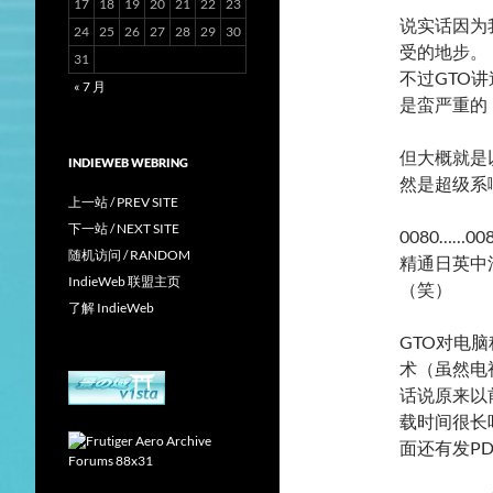
17
18
19
20
21
22
23
说实话因为
24
25
26
27
28
29
30
受的地步。
31
不过GTO
« 7 月
是蛮严重的
但大概就是
INDIEWEB WEBRING
然是超级系
上一站 / PREV SITE
下一站 / NEXT SITE
0080……
随机访问 / RANDOM
精通日英中
IndieWeb 联盟主页
（笑）
了解 IndieWeb
GTO对电
术（虽然电
话说原来以
载时间很长
面还有发P