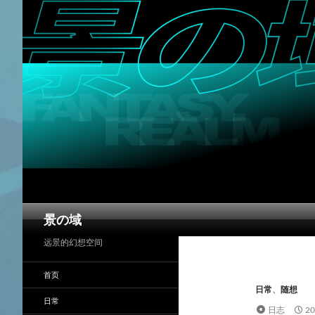
搜
景の域
索
远景的幻想空间
首页
日常
、
随想
日常
日志
2