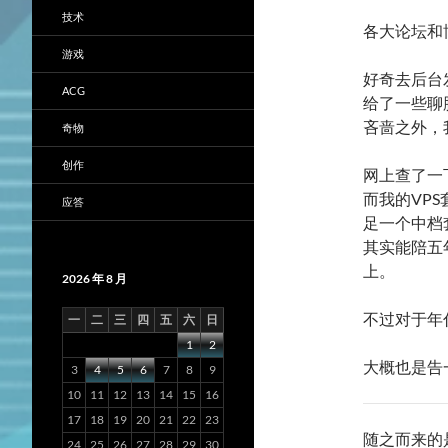
技术
各大论坛和博
游戏
好奇去后台
ACG
给了一些聊
吝啬之外，
奇物
创作
网上查了一
而我的VP
应答
足一个中档
其实能陪五
上。
2026 年 8 月
不过对于年
一
二
三
四
五
六
日
1
2
大概也是告
3
4
5
6
7
8
9
10
11
12
13
14
15
16
17
18
19
20
21
22
23
随之而来的
24
25
26
27
28
29
30