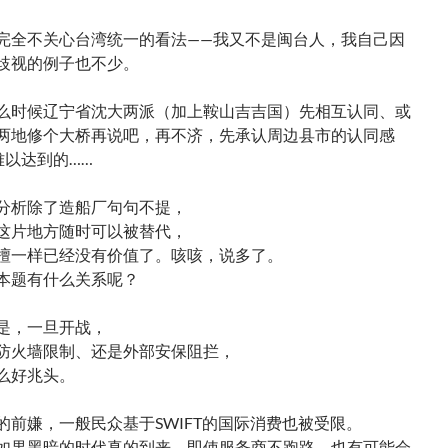
完全不关心台湾统一的看法——我又不是闽台人，我自己因
歧视的例子也不少。
么时候辽宁省沈大两派（加上鞍山吉吉国）先相互认同、或
两地修个大桥再说吧，再不济，先承认周边县市的认同感
难以达到的……
分析除了造船厂句句不提，
这片地方随时可以被替代，
檀一样已经没有价值了。咳咳，说多了。
本题有什么关系呢？
是，一旦开战，
防火墙限制、还是外部安保阻拦，
么好兆头。
的前嫌，一般民众基于SWIFT的国际消费也被受限。
如果黑暗的时代真的到来，即使服务商不跑路，也有可能会