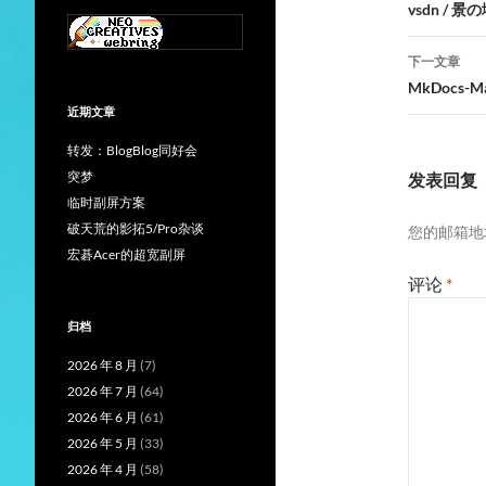
章
vsdn /
导
下一文章
航
MkDocs-M
近期文章
转发：BlogBlog同好会
突梦
发表回复
临时副屏方案
破天荒的影拓5/Pro杂谈
您的邮箱地
宏碁Acer的超宽副屏
评论
*
归档
2026 年 8 月
(7)
2026 年 7 月
(64)
2026 年 6 月
(61)
2026 年 5 月
(33)
2026 年 4 月
(58)