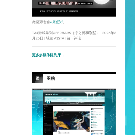
此画廊包含
6张图片
。
T34游戏系列USERBARS（泞之翼和别墅）
2026年6
月25日
域主 V1STA
留下评论
更多多媒体陈列厅
→
图贴