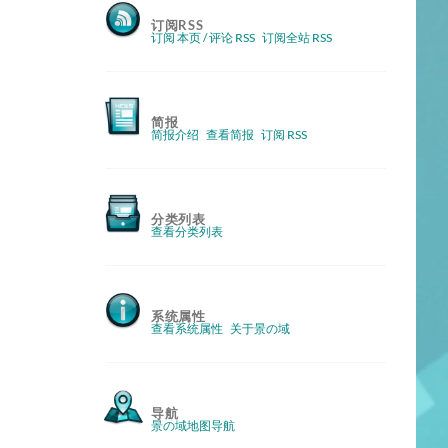
订阅RSS
订阅 本页 / 评论 RSS
订阅全站 RSS
简报
简报介绍
查看简报
订阅 RSS
分类列表
查看分类列表
系统属性
查看系统属性
关于景の域
导航
景の域地图导航