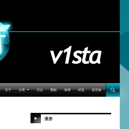
跳至正文
关于
分类
日志
图帖
相簿
邻笺
留言板
漫游