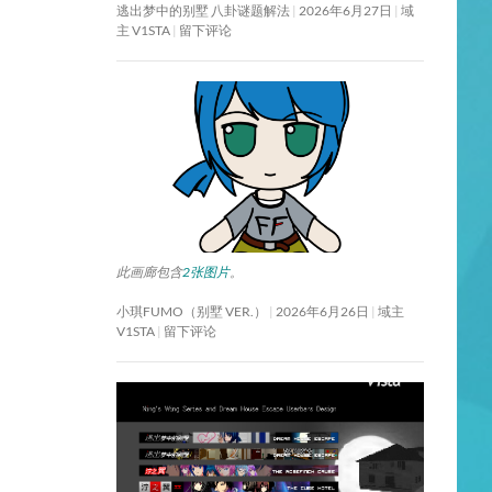
逃出梦中的别墅 八卦谜题解法
2026年6月27日
域
主 V1STA
留下评论
此画廊包含
2张图片
。
小琪FUMO（别墅 VER.）
2026年6月26日
域主
V1STA
留下评论