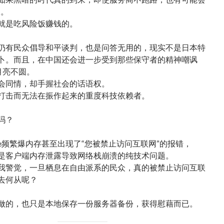
查。
就是吃风险饭赚钱的。
仍有民众倡导和平谈判，也是问答无用的，现实不是日本特
卜。而且，在中国还会进一步受到那些保守者的精神嘲讽
月亮不圆。
会同情，却手握社会的话语权。
打击而无法在振作起来的重度科技依赖者。
吗？
ome频繁爆内存甚至出现了“您被禁止访问互联网”的报错，
是客户端内存泄露导致网络栈崩溃的纯技术问题。
我警觉，一旦栖息在自由派系的民众，真的被禁止访问互联
去何从呢？
做的，也只是本地保存一份服务器备份，获得慰藉而已。