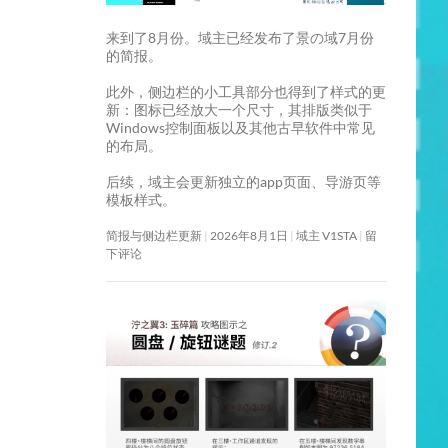
来到了8月份。域主已经发布了景の域7月份
的简报。
此外，侧边栏的小工具部分也得到了样式的更
新：图标已经放大一个尺寸，其排版类似于
Windows控制面板以及其他古早软件中常见
的布局。
后续，域主会更新独立的app页面、导游页等
模板样式。
简报与侧边栏更新
2026年8月1日
域主 V1STA
留
下评论