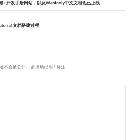
 景の域 · 开发手册网站，以及Webinoly中文文档现已上线
aterial 文档搭建过程
址不会被公开。
必填项已用
*
标注