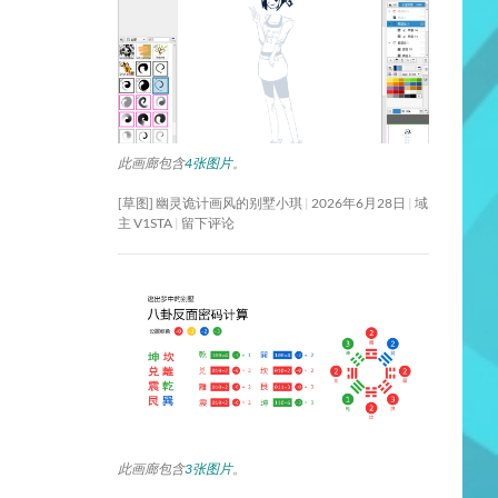
此画廊包含
4张图片
。
[草图] 幽灵诡计画风的别墅小琪
2026年6月28日
域
主 V1STA
留下评论
此画廊包含
3张图片
。