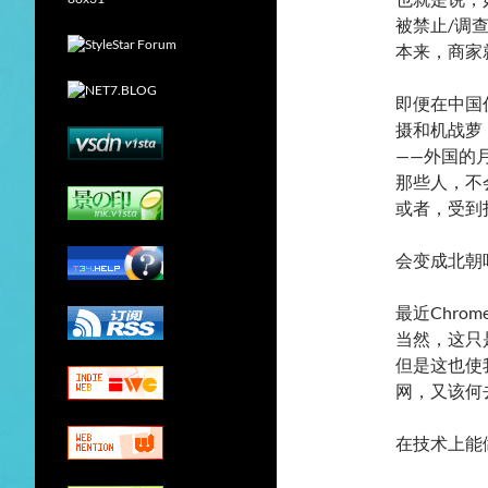
被禁止/调
本来，商家
即便在中国
摄和机战萝
——外国的
那些人，不
或者，受到
会变成北朝
最近Chr
当然，这只
但是这也使
网，又该何
在技术上能