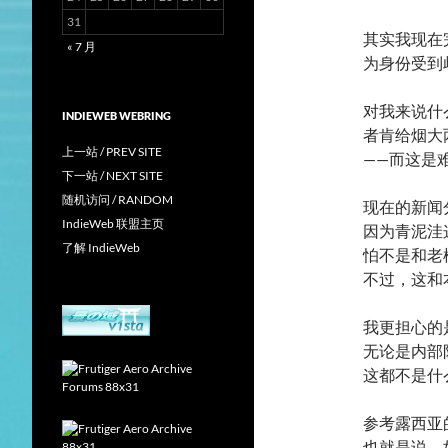
31
其实我现在
« 7 月
为身份受到
对我来说什
INDIEWEB WEBRING
者肯给烟大
上一站 / PREV SITE
——而这是
下一站 / NEXT SITE
随机访问 / RANDOM
现在的新闻
IndieWeb 联盟主页
因为青泥洼
了解 IndieWeb
怕不是和老
不过，这和
我更担心的
无论是内部
这都不是什
参考露西亚
也就是说，