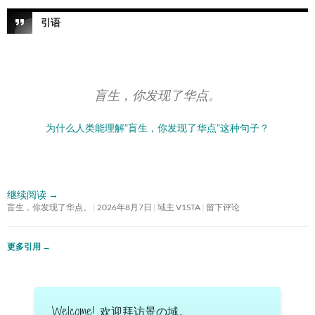
引语
盲生，你发现了华点。
为什么人类能理解”盲生，你发现了华点”这种句子？
继续阅读
→
盲生，你发现了华点。
2026年8月7日
域主 V1STA
留下评论
更多引用
→
Welcome! 欢迎拜访景の域。