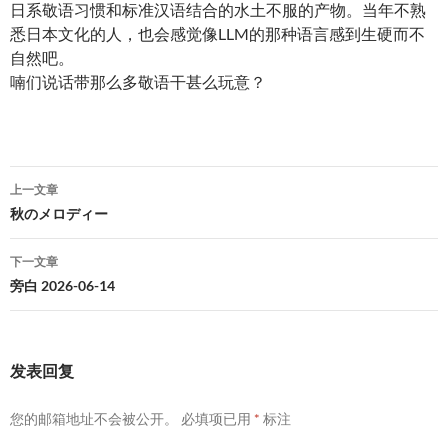
日系敬语习惯和标准汉语结合的水土不服的产物。当年不熟
悉日本文化的人，也会感觉像LLM的那种语言感到生硬而不
自然吧。
喃们说话带那么多敬语干甚么玩意？
文
上一文章
章
秋のメロディー
导
下一文章
航
旁白 2026-06-14
发表回复
您的邮箱地址不会被公开。
必填项已用
*
标注