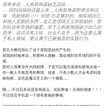
简单来说，人肉装饰器缺乏
品味
……
……回到品味的话题上来，人肉装饰器即便没有品
味，也能借助 LLM “创造”出足够好的、能实现自己
和他人意图的东西，这正是优绩主义所鼓励的，受
到社会和市场的偏爱。至于人肉装饰器缺少自己的
思考，说话没有人味，社会不在乎，因为这要么属
于私人领域，要么属于已被抛弃的实践行为。
原文大概也指出了这个原因是如何产生的。
就我的经验来说，和那种人接触，我会感到非常强烈的不安
感。
那些人用事业作为挡箭牌，于是可以毫无道德包袱地去做一
些一般人不敢思考的事情。或者，只有少数人才会考虑到道
德包袱，这也是魔法芝士的一个侧面……
嗯……不过忍杀语是装饰器么。实际整蛊！压倒的感谢！！！
不过语言学也是一个很有奥秘的事物。