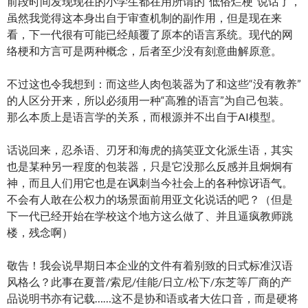
前段时间发现现在的小学生都在用所谓的“低俗烂梗”说话了，
虽然我觉得这本身出自于审查机制的副作用，但是现在来
看，下一代很有可能已经颠覆了原本的语言系统。现代的网
络梗和方言可是两种概念，后者至少没有刻意曲解原意。
不过这也令我想到：而这些人肉包装器为了和这些“没有教养”
的人区分开来，所以必须用一种“高雅的语言”为自己包装。
那么本质上是语言学的关系，而根源并不出自于AI模型。
话说回来，忍杀语、刃牙和海虎的搞笑亚文化派生语，其实
也是某种另一程度的包装器，只是它没那么反感并且炯炯有
神，而且人们用它也是在讽刺当今社会上的各种惊讶语气。
不会有人敢在公权力的场景面前用亚文化说话的吧？（但是
下一代已经开始在学校这个地方这么做了、并且逼疯教师跳
楼，残念啊）
敬告！我会说早期日本企业的文件有着别致的日式标准汉语
风格么？此事在夏普/索尼/佳能/日立/松下/东芝等厂商的产
品说明书亦有记载……这不是协和语或者大佐口音，而是硬将