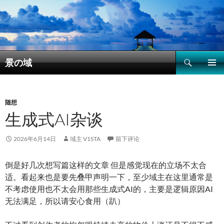
搜
景の域
索
跳
主菜单
至
正
文
随想
生成式AI杂谈
2026年6月14日
域主 V1STA
留下评论
倒是好几次想写篇这样的文章 但是感觉现在的立场不太合
适。看起来也是要先叠甲声明一下，至少域主在这里通常是
不考虑使用也不太会用那些生成式AI的，主要是逻辑原因AI
无法满足，所以请安心食用（趴）