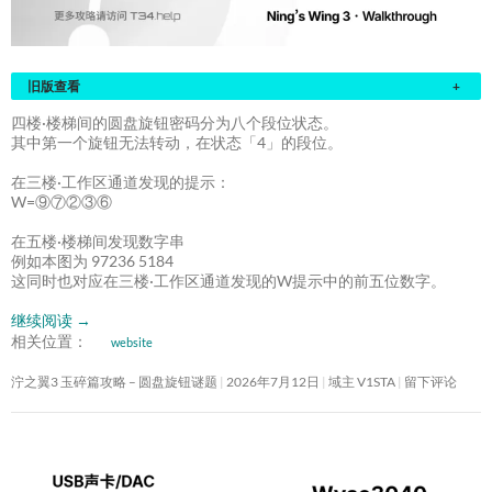
旧版查看
+
四楼·楼梯间的圆盘旋钮密码分为八个段位状态。
其中第一个旋钮无法转动，在状态「4」的段位。
在三楼·工作区通道发现的提示：
W=⑨⑦②③⑥
在五楼·楼梯间发现数字串
例如本图为 97236 5184
这同时也对应在三楼·工作区通道发现的W提示中的前五位数字。
继续阅读
→
相关位置：
website
泞之翼3 玉碎篇攻略 – 圆盘旋钮谜题
2026年7月12日
域主 V1STA
留下评论