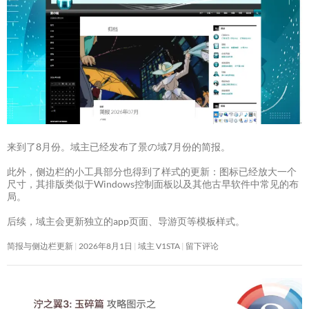
来到了8月份。域主已经发布了景の域7月份的简报。
此外，侧边栏的小工具部分也得到了样式的更新：图标已经放大一个
尺寸，其排版类似于Windows控制面板以及其他古早软件中常见的布
局。
后续，域主会更新独立的app页面、导游页等模板样式。
简报与侧边栏更新
2026年8月1日
域主 V1STA
留下评论