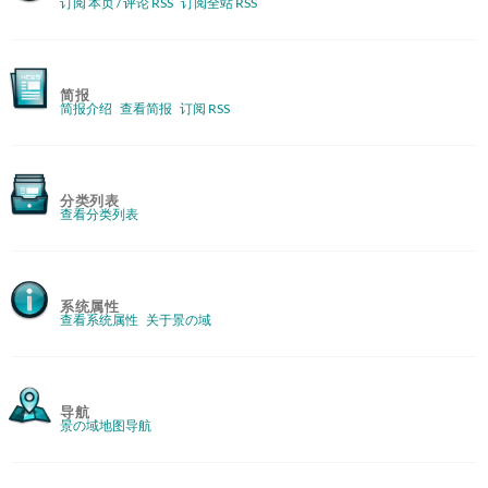
订阅 本页 / 评论 RSS
订阅全站 RSS
简报
简报介绍
查看简报
订阅 RSS
分类列表
查看分类列表
系统属性
查看系统属性
关于景の域
导航
景の域地图导航