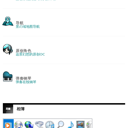
导航
景の域地图导航
原创角色
远景幻想的原创OC
弹奏钢琴
弹奏在线钢琴
相簿