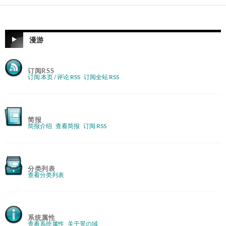
漫游
订阅RSS
订阅 本页 / 评论 RSS
订阅全站 RSS
简报
简报介绍
查看简报
订阅 RSS
分类列表
查看分类列表
系统属性
查看系统属性
关于景の域