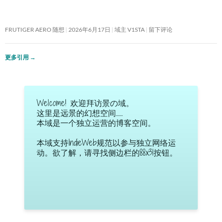
FRUTIGER AERO 随想
2026年6月17日
域主 V1STA
留下评论
更多引用
→
Welcome! 欢迎拜访景の域。
这里是远景的幻想空间……
本域是一个独立运营的博客空间。
本域支持IndieWeb规范以参与独立网络运
动。欲了解，请寻找侧边栏的88x31按钮。