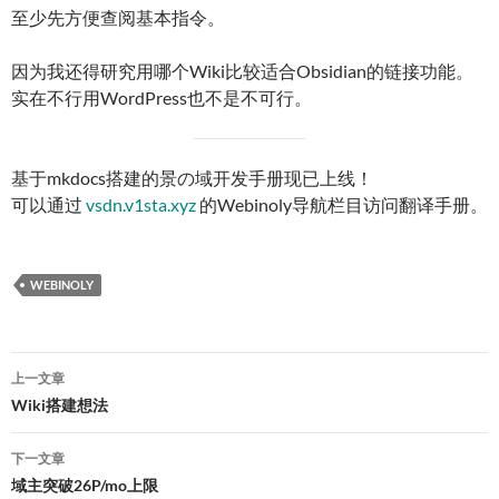
至少先方便查阅基本指令。
因为我还得研究用哪个Wiki比较适合Obsidian的链接功能。
实在不行用WordPress也不是不可行。
基于mkdocs搭建的景の域开发手册现已上线！
可以通过
vsdn.v1sta.xyz
的Webinoly导航栏目访问翻译手册。
WEBINOLY
文
上一文章
章
Wiki搭建想法
导
下一文章
航
域主突破26P/mo上限