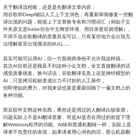
关于翻译流程呢，还是是先翻译文章内容：
用谷歌和Deepl辅以人工上下文润色，再重新审阅修复一些翻
译出现的问题，根据上下文替换专有和习惯词汇（例如子文
件夹原文是folder但在中文网管环境、用目录更容易理解）。
不得不说谷歌翻译的质量其实可以，只有某些地方会出现无
法理解甚至出现俄语的BUG……
其实可能可以用AI，但一方面画师身份不允许我这样搞，
其次AI目前还是顾及不到这种小众文档，全文直接翻译的话
感觉质量很差。换句话说，谷歌翻译实质上还是神经模型的
AI，只是拷贝粘贴变成出力不讨好的人工操作，
但即便如此费力，对我来说也算是重新回顾了一遍文档上的
各种功能。
而且软件文档这种东西，果然还是用过的人翻译比较靠谱，
问题实际上不是AI翻译质量、而是AI是否在用过的前提下理
解Webinoly程序的功能。AI味和普通机翻味一样，实际上是
译者不负责任的表现，如果译者用心润色的话，那么机器翻