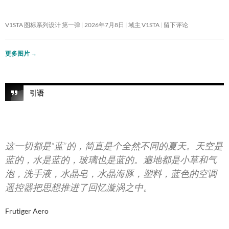
V1STA 图标系列设计 第一弹
2026年7月8日
域主 V1STA
留下评论
更多图片
→
引语
这一切都是“蓝”的，简直是个全然不同的夏天。天空是
蓝的，水是蓝的，玻璃也是蓝的。遍地都是小草和气
泡，洗手液，水晶皂，水晶海豚，塑料，蓝色的空调
遥控器把思想推进了回忆漩涡之中。
Frutiger Aero