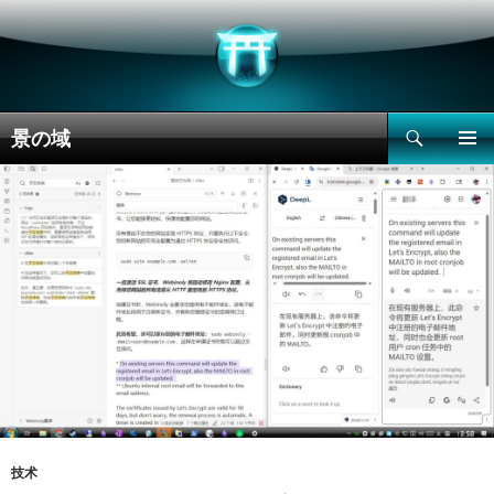
搜
景の域
索
跳
主菜单
至
正
文
技术