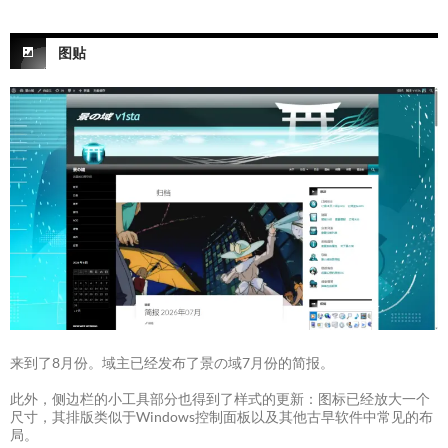
图贴
来到了8月份。域主已经发布了景の域7月份的简报。
此外，侧边栏的小工具部分也得到了样式的更新：图标已经放大一个
尺寸，其排版类似于Windows控制面板以及其他古早软件中常见的布
局。