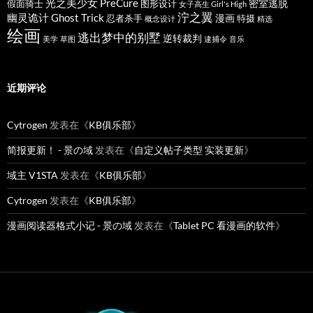
光之美少女 PreCure
密室逃脱
假面骑士
图形设计
女子高生 Girl's High
泞之翼
幽灵诡计 Ghost Trick
漫画
忍者杀手
特摄
概念设计
精选
绘画
逃出梦中的别墅
逆转裁判
美学
草图
逮捕令
音乐
近期评论
Cytrogen
发表在《
KB俱乐部
》
简报更新！ - 景の域
发表在《
自定义帖子类型 实装更新
》
域主 V1STA
发表在《
KB俱乐部
》
Cytrogen
发表在《
KB俱乐部
》
漫画阅读器格式小记 - 景の域
发表在《
Tablet PC 看漫画的软件
》