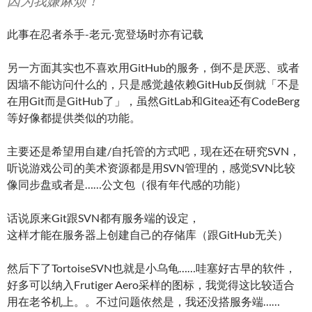
因为我嫌麻烦！
此事在忍者杀手-老元·宽登场时亦有记载
另一方面其实也不喜欢用GitHub的服务，倒不是厌恶、或者
因墙不能访问什么的，只是感觉越依赖GitHub反倒就「不是
在用Git而是GitHub了」，虽然GitLab和Gitea还有CodeBerg
等好像都提供类似的功能。
主要还是希望用自建/自托管的方式吧，现在还在研究SVN，
听说游戏公司的美术资源都是用SVN管理的，感觉SVN比较
像同步盘或者是……公文包（很有年代感的功能）
话说原来Git跟SVN都有服务端的设定，
这样才能在服务器上创建自己的存储库（跟GitHub无关）
然后下了TortoiseSVN也就是小乌龟……哇塞好古早的软件，
好多可以纳入Frutiger Aero采样的图标，我觉得这比较适合
用在老爷机上。。不过问题依然是，我还没搭服务端……