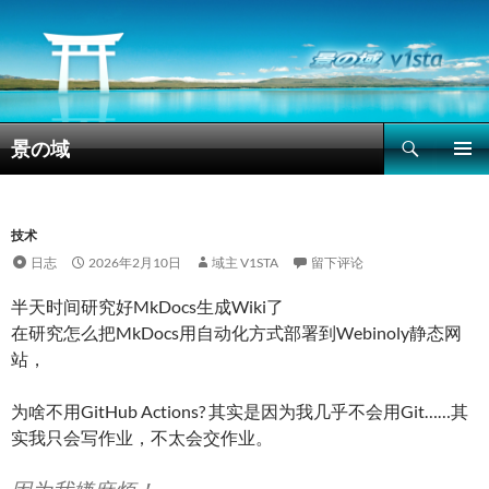
搜
景の域
索
跳
主菜单
至
正
文
技术
日志
2026年2月10日
域主 V1STA
留下评论
半天时间研究好MkDocs生成Wiki了
在研究怎么把MkDocs用自动化方式部署到Webinoly静态网
站，
为啥不用GitHub Actions? 其实是因为我几乎不会用Git……其
实我只会写作业，不太会交作业。