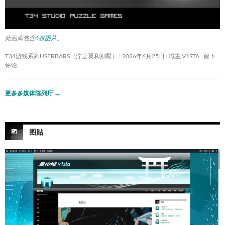
此画廊包含
6张图片
。
T34游戏系列USERBARS（泞之翼和别墅）
2026年6月25日
域主 V1STA
留下
评论
更多多媒体陈列厅
→
图贴