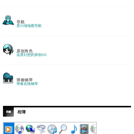
导航
景の域地图导航
原创角色
远景幻想的原创OC
弹奏钢琴
弹奏在线钢琴
相簿