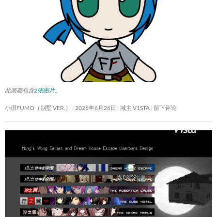
此画廊包含
2张图片
。
小琪FUMO（别墅 VER.）
2026年6月26日
域主 V1STA
留下评论