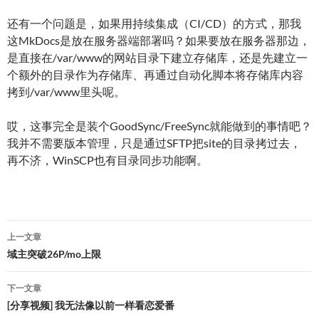
还有一个问题是，如果用持续集成（CI/CD）的方式，那我
这MkDocs是放在服务器端部署吗？如果要放在服务器那边，
是直接在/var/www的网站目录下建立存储库，还是先建立一
个额外的目录作为存储库、再通过自动化脚本将存储库内容
拷到/var/www里头呢。
哎，这事完全是装个GoodSync/FreeSync就能做到的事情吧？
我并不需要版本管理，只是通过SFTP把site的目录拷过去，
再不济，WinSCP也有目录同步功能啊。
文
上一文章
章
域主突破26P/mo上限
导
下一文章
航
[分享视频] 我无法像以前一样看恋爱番