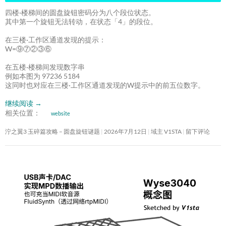
四楼·楼梯间的圆盘旋钮密码分为八个段位状态。
其中第一个旋钮无法转动，在状态「4」的段位。
在三楼·工作区通道发现的提示：
W=⑨⑦②③⑥
在五楼·楼梯间发现数字串
例如本图为 97236 5184
这同时也对应在三楼·工作区通道发现的W提示中的前五位数字。
继续阅读
→
相关位置：
website
泞之翼3 玉碎篇攻略 – 圆盘旋钮谜题
2026年7月12日
域主 V1STA
留下评论