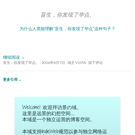
盲生，你发现了华点。
为什么人类能理解”盲生，你发现了华点”这种句子？
继续阅读
→
盲生，你发现了华点。
2026年8月7日
域主 V1STA
留下评论
更多引用
→
Welcome! 欢迎拜访景の域。
这里是远景的幻想空间……
本域是一个独立运营的博客空间。
本域支持IndieWeb规范以参与独立网络运