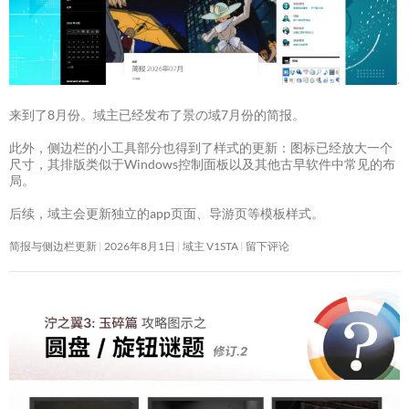
来到了8月份。域主已经发布了景の域7月份的简报。
此外，侧边栏的小工具部分也得到了样式的更新：图标已经放大一个
尺寸，其排版类似于Windows控制面板以及其他古早软件中常见的布
局。
后续，域主会更新独立的app页面、导游页等模板样式。
简报与侧边栏更新
2026年8月1日
域主 V1STA
留下评论